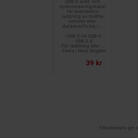
USB-C ladd- och
synkroniseringskabel
för exempelvis
laddning av mobila
enheter eller
dataöverföring i...
- USB-C till USB-C
- USB 2.0
- För laddning eller överföring
- Finns i flera längder
Pris
39 kr
Tillsammans ger vi