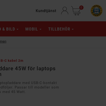
0
Kundtjänst
D & BILD
MOBIL
TILLBEHÖR
SB-C kabel 2m
ddare 45W för laptops
m
ptopladdare med USB-C-kontakt
följer. Passar till modeller som
s med 45 Watt.