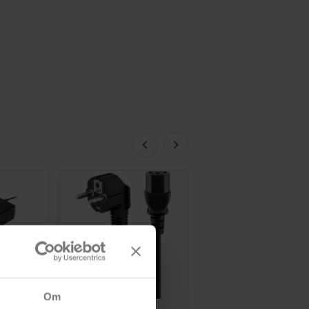


Om