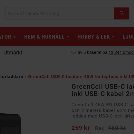
ATOR
HEM & HUSHÅLL
HOBBY & LEK
LJU
torladdare
GreenCell USB-C laddare 45W för laptops inkl U
GreenCell USB-C la
inkl USB-C kabel 2
GreenCell 45W PD USB-C la
och 2 meters kabel som med
laddas med USB-C och driv
259 kr
450 kr
Rek: