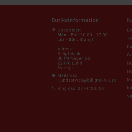
Butiksinformation
N
Öppettider:
B
Mån - Fre:
10:00 - 17:00
TV
Lör - Sön:
Stängt
Da
Adress:
Billigteknik
G
Skiffervägen 20
22478 Lund
He
Sverige
Ho
Maila oss:
Mo
Kundservice@billigteknik.se
K
Ring oss:
0774433334
V