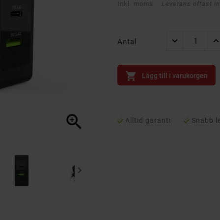
Inkl. moms
Leverans oftast i
Antal

Lägg till i varukorgen

Alltid garanti
Snabb l
