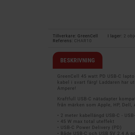
Tillverkare:
GreenCell
I lager:
2 obj
Referens:
CHAR10
BESKRIVNING
GreenCell 45 watt PD USB-C lapt
kabel i svart färg! Laddaren har 
Ampere!
Kraftfull USB-C nätadapter kompat
från märken som Apple, HP, Dell,
• 2 meter kabellängd USB-C - USB
• 45 W max total uteffekt
• USB-C Power Delivery (PD)
• Både USB-C och USB 5V 2.4 A po