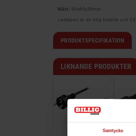
Mått:
65x65x28mm
Laddaren är av hög kvalité och C
PRODUKTSPECIFIKATION
LIKNANDE PRODUKTER


Samtycke