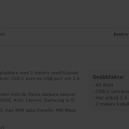
ekt
Beskri
opladdare med 2 meters medföljande
Snabbfakta!
utöver USB-C även en USB-port om 2.4
- 45 Watt
- USB-C univers
ibel med de flesta bärbara datorer
- Har också 2.4
 ASUS, Acer, Lenovo, Samsung m.fl.
- 2 meters kabe
-C max 60W data transfer 480 Mbps
rt