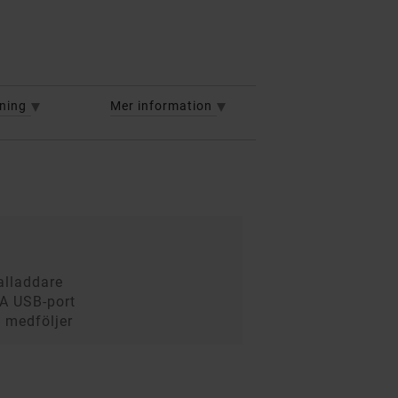
vning
Mer information
alladdare
 A USB-port
l medföljer