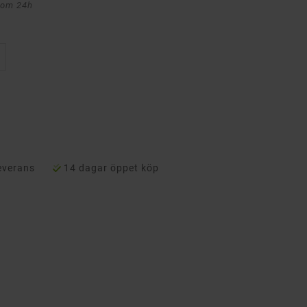
nom 24h
everans
14 dagar öppet köp