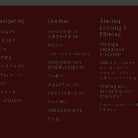
avigering
Läs mer
Återtag,
Leasing &
egagnat
Välkommen till
Företag
Billigteknik.se
 & Ljud
Att köpa
Ansvar
tor
begagnade
Leveransinformation
produkter
aming
Integritets- och
Cirkulär ekonomi
m & Hushåll
dataskyddspolicy
när det gäller
mobiler, datorer
bby & Lek
Cookies
och it-utrustning
bil
Support & FAQ
Återtag av IT
utrustning och
ampanjer
Våra utmärkelser
produkter
arumärken
Köpvillkor
Leasa datorer oc
telefoner
Webbplatskarta
Blogg