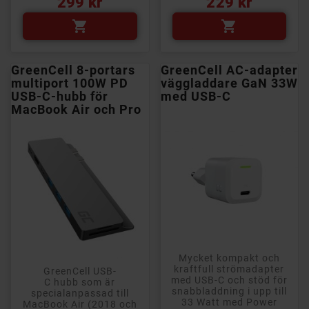
299 kr
229 kr


GreenCell 8-portars
GreenCell AC-adapter
multiport 100W PD
väggladdare GaN 33W
USB-C-hubb för
med USB-C
MacBook Air och Pro
Mycket kompakt och
kraftfull strömadapter
GreenCell USB-
med USB-C och stöd för
C hubb som är
snabbladdning i upp till
specialanpassad till
33 Watt med Power
MacBook Air (2018 och