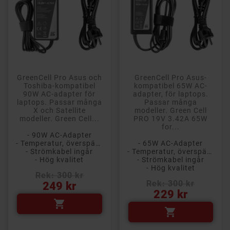
GreenCell Pro Asus och
GreenCell Pro Asus-
Toshiba-kompatibel
kompatibel 65W AC-
90W AC-adapter för
adapter, för laptops.
laptops. Passar många
Passar många
X och Satellite
modeller. Green Cell
modeller. Green Cell...
PRO 19V 3.42A 65W
for...
- 90W AC-Adapter
- Temperatur, överspänning och kortslutningsskydd
- 65W AC-Adapter
- Strömkabel ingår
- Temperatur, överspänning och kortslutningsskydd
- Hög kvalitet
- Strömkabel ingår
- Hög kvalitet
Rek: 300 kr
Pris
Rek: 300 kr
249 kr
Pris
229 kr

