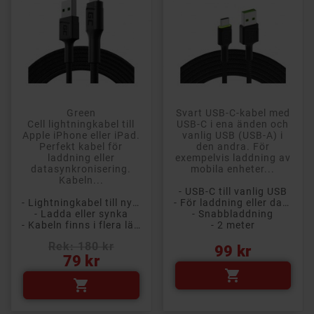
Green
Svart USB-C-kabel med
Cell lightningkabel till
USB-C i ena änden och
Apple iPhone eller iPad.
vanlig USB (USB-A) i
Perfekt kabel för
den andra. För
laddning eller
exempelvis laddning av
datasynkronisering.
mobila enheter...
Kabeln...
- USB-C till vanlig USB
- Lightningkabel till nyare iPhone och iPads
- För laddning eller dataöverföring
- Ladda eller synka
- Snabbladdning
- Kabeln finns i flera längder
- 2 meter
Rek: 180 kr
Pris
99 kr
Pris
79 kr

