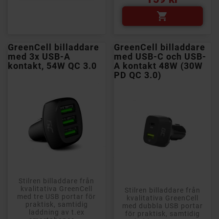

GreenCell billaddare
GreenCell billaddare
med 3x USB-A
med USB-C och USB-
kontakt, 54W QC 3.0
A kontakt 48W (30W
PD QC 3.0)
Stilren billaddare från
kvalitativa GreenCell
Stilren billaddare från
med tre USB portar för
kvalitativa GreenCell
praktisk, samtidig
med dubbla USB portar
laddning av t.ex
för praktisk, samtidig