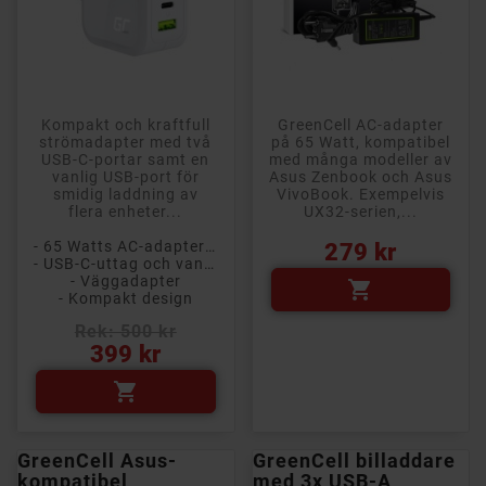
Kompakt och kraftfull
GreenCell AC-adapter
strömadapter med två
på 65 Watt, kompatibel
USB-C-portar samt en
med många modeller av
vanlig USB-port för
Asus Zenbook och Asus
smidig laddning av
VivoBook. Exempelvis
flera enheter...
UX32-serien,...
Pris
- 65 Watts AC-adapter med USB-C
279 kr
- USB-C-uttag och vanligt USB
- Väggadapter

- Kompakt design
Rek: 500 kr
Pris
399 kr

GreenCell Asus-
GreenCell billaddare
kompatibel
med 3x USB-A