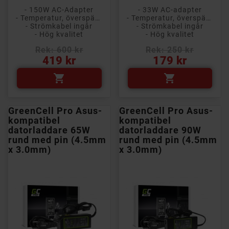
- 150W AC-Adapter
- 33W AC-adapter
- Temperatur, överspänning och kortslutningsskydd
- Temperatur, överspänning och kortslutningsskydd
- Strömkabel ingår
- Strömkabel ingår
- Hög kvalitet
- Hög kvalitet
Rek: 600 kr
Rek: 250 kr
Pris
Pris
419 kr
179 kr


GreenCell Pro Asus-
GreenCell Pro Asus-
kompatibel
kompatibel
datorladdare 65W
datorladdare 90W
rund med pin (4.5mm
rund med pin (4.5mm
x 3.0mm)
x 3.0mm)