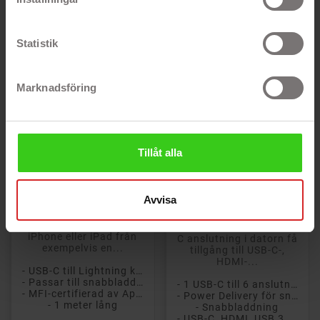
meter med PD
USB-C, HDMI- (4K),
snabbladdning
USB 3.0 och Ethernet
(GC-HUB2) PD87W
Statistik
Marknadsföring
Tillåt alla
MFi-certifierad USB-C
Avvisa
till Lightning-kabel som
GreenCell USB-C hubb
låter dig smidigt och
som ger dig möjlighet
snabbt ladda din
att med enbart en USB-
iPhone eller iPad från
C anslutning i datorn få
exempelvis en...
tillgång till USB-C-,
HDMI-...
- USB-C till Lightning kabel
- Passar till snabbladdare
- 1 USB-C till 6 anslutningar
- MFI-certifierad av Apple
- Power Delivery för snabb laddning
- 1 meter lång
- Snabbladdning
- USB-C, HDMI, USB 3.0 och Ethernet