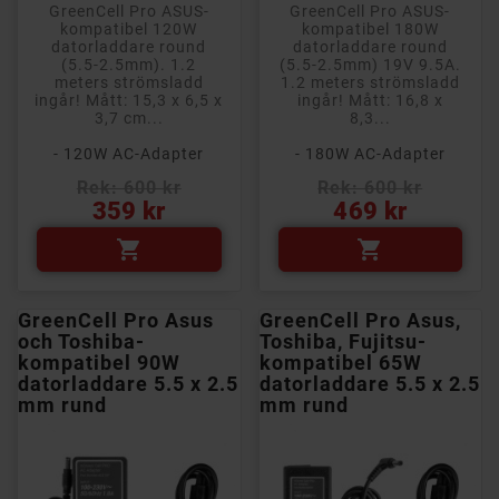
GreenCell Pro ASUS-
GreenCell Pro ASUS-
kompatibel 120W
kompatibel 180W
datorladdare round
datorladdare round
(5.5-2.5mm). 1.2
(5.5-2.5mm) 19V 9.5A.
meters strömsladd
1.2 meters strömsladd
ingår! Mått: 15,3 x 6,5 x
ingår! Mått: 16,8 x
3,7 cm...
8,3...
- 120W AC-Adapter
- 180W AC-Adapter
Rek: 600 kr
Rek: 600 kr
Pris
Pris
359 kr
469 kr


GreenCell Pro Asus
GreenCell Pro Asus,
och Toshiba-
Toshiba, Fujitsu-
kompatibel 90W
kompatibel 65W
datorladdare 5.5 x 2.5
datorladdare 5.5 x 2.5
mm rund
mm rund