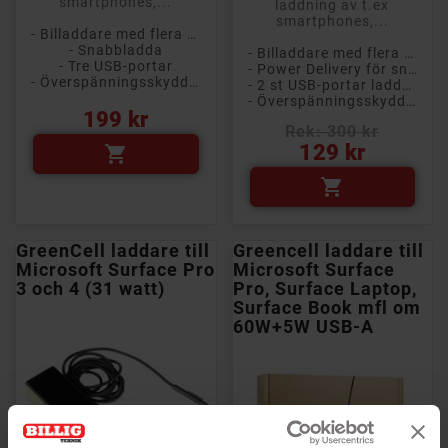
smartphones,...
laddning av t.ex
smartphones,...
- Billaddare med flera USB-portar
- Snabbladda
- Billaddare med flera USB-portar
- Tre USB-portar
- Power Delivery för snabb laddning
- Överspänningsskydd, kortslutningsskydd
- 2 st USB-portar laddar två enheter samtidigt
- Överspänningsskydd, kortslutningsskydd
Pris
199 kr
Rek: 300 kr
Pris
129 kr


GreenCell laddare till
Greencell laddare till
Microsoft Surface Pro
Microsoft Surface
3 och 4 (31 watt)
Pro, Surface Laptop,
Surface Book mfl om
60W+5W USB-A