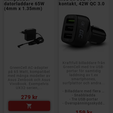
datorladdare 65W
kontakt, 42W QC 3.0
(4mm x 1.35mm)
Kraftfull billaddare från
GreenCell med tre USB-
GreenCell AC-adapter
portar för samtidig
på 65 Watt, kompatibel
laddning av t.ex
med många modeller av
smartphones,
Asus Zenbook och Asus
surfplattor och andra...
VivoBook. Exempelvis
UX32-serien,...
- Billaddare med flera USB-portar
- Snabbladda
Pris
279 kr
- Tre USB-portar
- Överspänningsskydd, kortslutningsskydd

Pris
159 kr