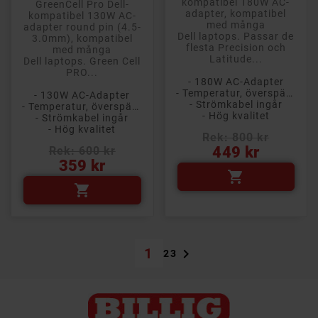
kompatibel 180W AC-
GreenCell Pro Dell-
adapter, kompatibel
kompatibel 130W AC-
med många
adapter round pin (4.5-
Dell laptops. Passar de
3.0mm), kompatibel
flesta Precision och
med många
Latitude...
Dell laptops. Green Cell
PRO...
- 180W AC-Adapter
- Temperatur, överspänning och kortslutningsskydd
- 130W AC-Adapter
- Strömkabel ingår
- Temperatur, överspänning och kortslutningsskydd
- Hög kvalitet
- Strömkabel ingår
- Hög kvalitet
Rek: 800 kr
Pris
449 kr
Rek: 600 kr
Pris
359 kr


1

2
3