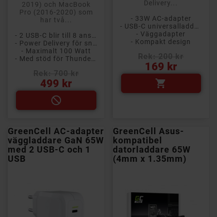
Delivery...
2019) och MacBook
Pro (2016-2020) som
- 33W AC-adapter
har två...
- USB-C universalladdare
- Väggadapter
- 2 USB-C blir till 8 anslutningar
- Kompakt design
- Power Delivery för snabb laddning
- Maximalt 100 Watt
Rek: 200 kr
- Med stöd för Thunderbolt 3
Pris
169 kr
Rek: 700 kr
Pris
499 kr


GreenCell AC-adapter
GreenCell Asus-
väggladdare GaN 65W
kompatibel
med 2 USB-C och 1
datorladdare 65W
USB
(4mm x 1.35mm)