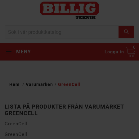
0
MENY
Logga in
Hem
Varumärken
GreenCell
LISTA PÅ PRODUKTER FRÅN VARUMÄRKET
GREENCELL
GreenCell
GreenCell