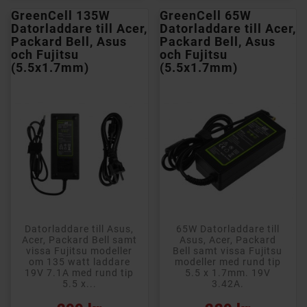
GreenCell 135W
GreenCell 65W
Datorladdare till Acer,
Datorladdare till Acer,
Packard Bell, Asus
Packard Bell, Asus
och Fujitsu
och Fujitsu
(5.5x1.7mm)
(5.5x1.7mm)
Datorladdare till Asus,
65W Datorladdare till
Acer, Packard Bell samt
Asus, Acer, Packard
vissa Fujitsu modeller
Bell samt vissa Fujitsu
om 135 watt laddare
modeller med rund tip
19V 7.1A med rund tip
5.5 x 1.7mm. 19V
5.5 x...
3.42A.
Pris
Pris