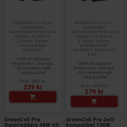
GreenCell Pro Asus-
GreenCell Pro Asus-
kompatibel
kompatibel
datorladdare 65W rund
datorladdare 90W rund
med pin (4.5mm x
med pin (4.5mm x
3.0mm). Passar
3.0mm). Passar
utvalda ASUS-
utvalda ASUS-
modeller*.
modeller*. Green Cell
PRO...
- 65W AC-Adapter
- Temperatur, överspänning och kortslutningsskydd
- 90W AC-Adapter
- Strömkabel ingår
- Temperatur, överspänning och kortslutningsskydd
- Hög kvalitet
- Strömkabel ingår
- Hög kvalitet
Rek: 300 kr
Pris
Rek: 300 kr
239 kr
Pris
279 kr


GreenCell Pro
GreenCell Pro Dell-
Datorladdare 48W till
kompatibel 130W