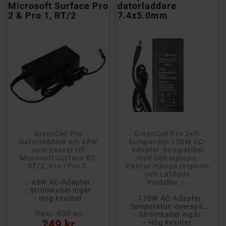
Microsoft Surface Pro
datorladdare
2 & Pro 1, RT/2
7.4x5.0mm
GreenCell Pro
GreenCell Pro Dell-
Datorladdare om 48W
kompatibel 130W AC-
som passar till
adapter, kompatibel
Microsoft Surface RT,
med Dell laptops.
RT/2, Pro i Pro 2.
Passar många Inspiron
och Latitude
- 48W AC-Adapter
modeller....
- Strömkabel ingår
- Hög kvalitet
- 130W AC-Adapter
- Temperatur, överspänning och kortslutningsskydd
Rek: 400 kr
- Strömkabel ingår
Pris
249 kr
- Hög kvalitet