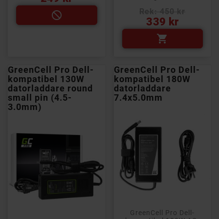
Rek: 450 kr

Pris
339 kr

GreenCell Pro Dell-
GreenCell Pro Dell-
kompatibel 130W
kompatibel 180W
datorladdare round
datorladdare
small pin (4.5-
7.4x5.0mm
3.0mm)
GreenCell Pro Dell-