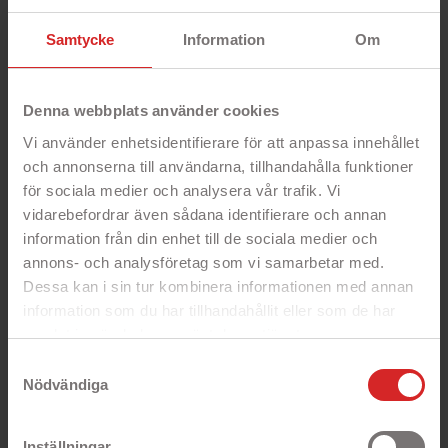
Samtycke
Information
Om
GreenCell datorladdare
för Microsoft Surface
Pro 3, Microsoft
Denna webbplats använder cookies
Microsoft Surface Pro-
Surface Pro 4 samt
kompatibel
Surface Book. 31 Watt,
Vi använder enhetsidentifierare för att anpassa innehållet
datorladdare till bland
12 Volt 2.58...
annat Surface Pro 4, 5,
och annonserna till användarna, tillhandahålla funktioner
6, 7, 8 och Surface Pro
Rek: 450 kr
för sociala medier och analysera vår trafik. Vi
9. 60W effekt med...
Pris
219 kr
vidarebefordrar även sådana identifierare och annan
- 65W AC-Adapter

information från din enhet till de sociala medier och
- Temperatur, överspänning och kortslutningsskydd
- Strömkabel ingår
annons- och analysföretag som vi samarbetar med.
- Hög kvalitet
Dessa kan i sin tur kombinera informationen med annan
Rek: 500 kr
information som du har tillhandahållit eller som de har
Pris
319 kr
samlat in när du har använt deras tjänster.

https://business.safety.google/privacy/
Samtyckesval
Nödvändiga
GreenCell MFi USB-C
GreenCell Multiport
till Lightning-kabel 1
USB-C hubb med
Inställningar