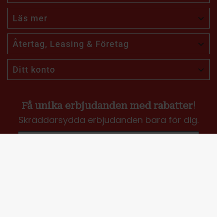
Läs mer

Återtag, Leasing & Företag

Ditt konto

Få unika erbjudanden med rabatter!
Skräddarsydda erbjudanden bara för dig.
Jag vill få erbjudanden