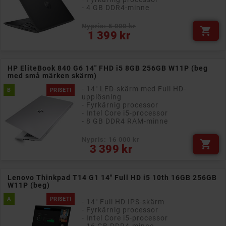
- 4 GB DDR4-minne
Nypris: 5 000 kr

Pris
1 399 kr
HP EliteBook 840 G6 14" FHD i5 8GB 256GB W11P (beg
med små märken skärm)
- 14" LED-skärm med Full HD-
B
PRISET!
upplösning
- Fyrkärnig processor
- Intel Core i5-processor
- 8 GB DDR4 RAM-minne
Nypris: 16 000 kr

Pris
3 399 kr
Lenovo Thinkpad T14 G1 14" Full HD i5 10th 16GB 256GB
W11P (beg)
A
PRISET!
- 14" Full HD IPS-skärm
- Fyrkärnig processor
- Intel Core i5-processor