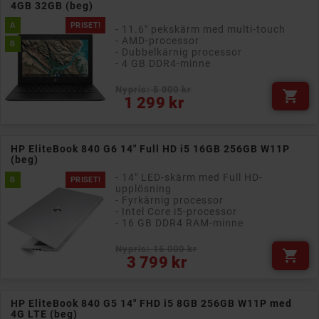
4GB 32GB (beg)
A
PRISET!
- 11.6" pekskärm med multi-touch
- AMD-processor
B
- Dubbelkärnig processor
- 4 GB DDR4-minne
Nypris: 5 000 kr

Pris
1 299 kr
HP EliteBook 840 G6 14" Full HD i5 16GB 256GB W11P
(beg)
- 14" LED-skärm med Full HD-
B
PRISET!
upplösning
- Fyrkärnig processor
- Intel Core i5-processor
- 16 GB DDR4 RAM-minne
Nypris: 16 000 kr

Pris
3 799 kr
HP EliteBook 840 G5 14" FHD i5 8GB 256GB W11P med
4G LTE (beg)