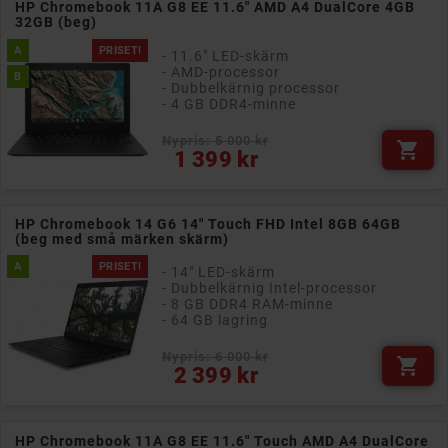
HP Chromebook 11A G8 EE 11.6" AMD A4 DualCore 4GB
32GB (beg)
A
PRISET!
- 11.6" LED-skärm
- AMD-processor
B
- Dubbelkärnig processor
- 4 GB DDR4-minne
Nypris: 5 000 kr

Pris
1 399 kr
HP Chromebook 14 G6 14" Touch FHD Intel 8GB 64GB
(beg med små märken skärm)
A
PRISET!
- 14" LED-skärm
- Dubbelkärnig Intel-processor
- 8 GB DDR4 RAM-minne
- 64 GB lagring
Nypris: 6 000 kr

Pris
2 399 kr
HP Chromebook 11A G8 EE 11.6" Touch AMD A4 DualCore