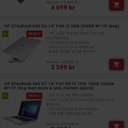
Nypris: 18 000 kr

Pris
4 699 kr
HP EliteBook 840 G5 14" FHD i5 8GB 256GB W11P (beg)
- 14" LED-skärm med Full HD-
B
PRISET!
upplösning
- Fyrkärnig processor
- Intel Core i5-processor
- 8 GB DDR4 RAM-minne
Nypris: 14 000 kr

Pris
3 599 kr
HP EliteBook 840 G7 14" Full HD i5 10th 16GB 256GB
W11P (beg med mura & små märken skärm)
- 14" Full HD IPS-skärm
B
PRISET!
- Intel Core i5-processor med fyra
kärnor
- 16 GB DDR4 RAM-minne
- 256 GB SSD-hårddisk
Nypris: 16 000 kr

Pris