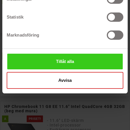
B
- Fyrkärnig processor
- 4 GB DDR4-minne
Statistik
Nypris: 5 000 kr

Pris
1 399 kr
Marknadsföring
HP Probook 430 G6 13" Full HD i5 8GB 256GB SSD Win11
Pro (beg med mura)
B
PRISET!
- 13.3" LED-skärm matt
Tillåt alla
- Intel Core i5-processor
- Fyrkärnig processor
- 8 GB DDR4 RAM-minne
Avvisa
Nypris: 8 000 kr

Pris
2 799 kr
HP Chromebook 11 G8 EE 11.6" Intel QuadCore 4GB 32GB
(beg med mura)
A
PRISET!
- 11.6" LED-skärm
- Intel-processor
- Fyrkärnig processor