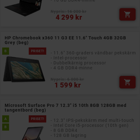
- 16 GB DDR4-minne
Nypris: 16 000 kr

Pris
4 299 kr
HP Chromebook x360 11 G3 EE 11.6" Touch 4GB 32GB
Grey (beg)
B
PRISET!
- 11.6" 360-graders vändbar pekskärm
- Intel-processor
- Dubbelkärnig processor
- 4 GB DDR4-minne
Nypris: 6 000 kr

Pris
1 599 kr
Microsoft Surface Pro 7 12.3" i5 10th 8GB 128GB med
tangentbord (beg)
A
PRISET!
- 12.3" IPS-pekskärm med multi-touch
- Intel Core i5-processor (10th gen)
B
- 8 GB DDR4
- 128 GB lagring