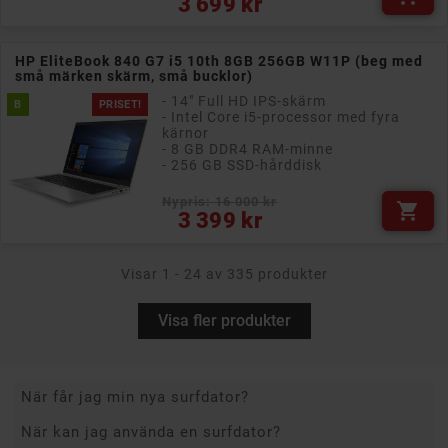
3 699 kr
HP EliteBook 840 G7 i5 10th 8GB 256GB W11P (beg med
små märken skärm, små bucklor)
- 14" Full HD IPS-skärm
B
PRISET!
- Intel Core i5-processor med fyra
kärnor
- 8 GB DDR4 RAM-minne
- 256 GB SSD-hårddisk
Nypris: 16 000 kr

Pris
3 399 kr
Visar 1 - 24 av 335 produkter
Visa fler produkter
När får jag min nya surfdator?
När kan jag använda en surfdator?
Hur snabbt du får din dator beror på när du