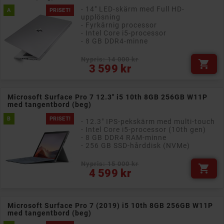
- 14" LED-skärm med Full HD-
A
PRISET!
upplösning
- Fyrkärnig processor
- Intel Core i5-processor
- 8 GB DDR4-minne
Nypris: 14 000 kr

Pris
3 599 kr
Microsoft Surface Pro 7 12.3" i5 10th 8GB 256GB W11P
med tangentbord (beg)
B
PRISET!
- 12.3" IPS-pekskärm med multi-touch
- Intel Core i5-processor (10th gen)
- 8 GB DDR4 RAM-minne
- 256 GB SSD-hårddisk (NVMe)
Nypris: 15 000 kr

Pris
4 599 kr
Microsoft Surface Pro 7 (2019) i5 10th 8GB 256GB W11P
med tangentbord (beg)