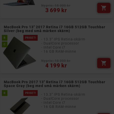
Nypris: 15 000 kr

Pris
3 699 kr
MacBook Pro 13" 2017 Retina i7 16GB 512GB Touchbar
Silver (beg med små märken skärm)
B
PRISET!
- 13.3" IPS Retina-skärm
- DualCore processor
C
- Intel Core i7
- 16 GB RAM-minne
Nypris: 18 000 kr

Pris
4 199 kr
MacBook Pro 2017 13" Retina i7 16GB 512GB Touchbar
Space Gray (beg med små märken skärm)
B
PRISET!
- 13.3" IPS Retina-skärm
- DualCore processor
- Intel Core i7
- 16 GB RAM-minne