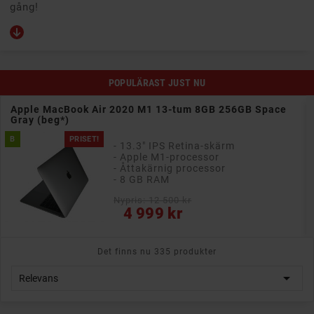
gång!
POPULÄRAST JUST NU
Apple MacBook Air 2020 M1 13-tum 8GB 256GB Space
Gray (beg*)
B
PRISET!
- 13.3" IPS Retina-skärm
- Apple M1-processor
- Åttakärnig processor
- 8 GB RAM
Nypris: 12 500 kr
Pris
4 999 kr
Det finns nu 335 produkter

Relevans