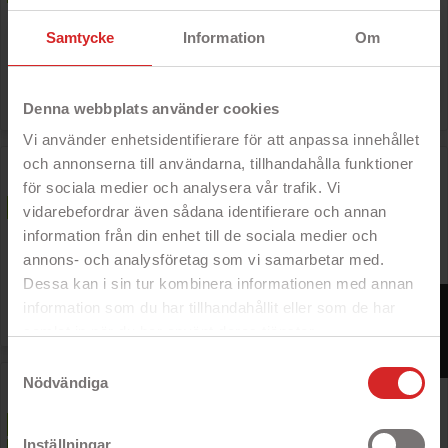
- DualCore processor
- Intel Core i5-processor
Samtycke
Information
Om
- 8 GB RAM
Nypris: 10 000 kr

Pris
2 999 kr
Denna webbplats använder cookies
Vi använder enhetsidentifierare för att anpassa innehållet
och annonserna till användarna, tillhandahålla funktioner
MacBook Pro 13-tum Retina 2017 i5 16GB 256GB Silver
(beg med små märken skärm)
för sociala medier och analysera vår trafik. Vi
B
PRISET!
vidarebefordrar även sådana identifierare och annan
- 13.3" IPS Retina-skärm
- DualCore processor
information från din enhet till de sociala medier och
- Intel Core i5-processor
annons- och analysföretag som vi samarbetar med.
- 16 GB RAM-minne
Dessa kan i sin tur kombinera informationen med annan
Nypris: 18 000 kr
FILTER

information som du har tillhandahållit eller som de har
Pris
4 499 kr
samlat in när du har använt deras tjänster.
https://business.safety.google/privacy/
Samtyckesval
HP Chromebook 11 G8 EE 11.6" N4120 QuadCore 4GB
Nödvändiga
32GB (beg)
A
PRISET!
- 11.6" LED-skärm
Inställningar
- Intel-processor