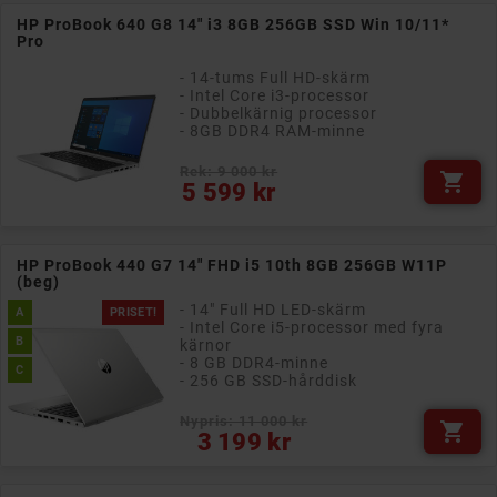
HP ProBook 640 G8 14" i3 8GB 256GB SSD Win 10/11*
Pro
- 14-tums Full HD-skärm
- Intel Core i3-processor
- Dubbelkärnig processor
- 8GB DDR4 RAM-minne
Rek: 9 000 kr

Pris
5 599 kr
HP ProBook 440 G7 14" FHD i5 10th 8GB 256GB W11P
(beg)
- 14" Full HD LED-skärm
A
PRISET!
- Intel Core i5-processor med fyra
B
kärnor
- 8 GB DDR4-minne
C
- 256 GB SSD-hårddisk
Nypris: 11 000 kr

Pris
3 199 kr