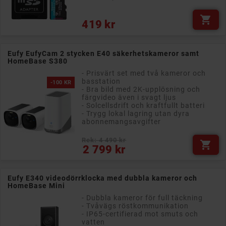

Pris
419 kr
Eufy EufyCam 2 stycken E40 säkerhetskameror samt
HomeBase S380
- Prisvärt set med två kameror och
basstation
-100 KR
- Bra bild med 2K-upplösning och
färgvideo även i svagt ljus
- Solcellsdrift och kraftfullt batteri
- Trygg lokal lagring utan dyra
abonnemangsavgifter
Rek: 4 490 kr

Vanligt pris
Pris
2 799 kr
Eufy E340 videodörrklocka med dubbla kameror och
HomeBase Mini
- Dubbla kameror för full täckning
- Tvåvägs röstkommunikation
- IP65-certifierad mot smuts och
vatten