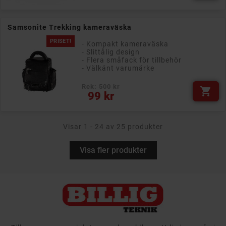
Samsonite Trekking kameraväska
PRISET!
- Kompakt kameraväska
- Slittålig design
- Flera småfack för tillbehör
- Välkänt varumärke
Rek: 500 kr

Pris
99 kr
Visar 1 - 24 av 25 produkter
Visa fler produkter