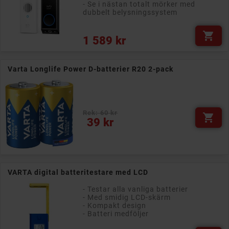
- Se i nästan totalt mörker med
dubbelt belysningssystem

Pris
1 589 kr
Varta Longlife Power D-batterier R20 2-pack
Rek: 60 kr

Pris
39 kr
VARTA digital batteritestare med LCD
- Testar alla vanliga batterier
- Med smidig LCD-skärm
- Kompakt design
- Batteri medföljer