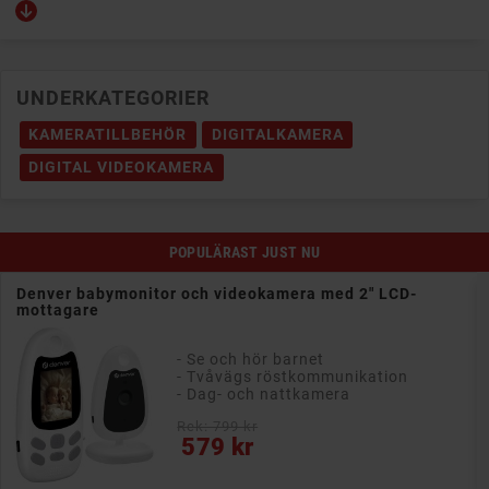
UNDERKATEGORIER
KAMERATILLBEHÖR
DIGITALKAMERA
DIGITAL VIDEOKAMERA
POPULÄRAST JUST NU
Denver babymonitor och videokamera med 2" LCD-
mottagare
- Se och hör barnet
- Tvåvägs röstkommunikation
- Dag- och nattkamera
Rek: 799 kr
Pris
579 kr