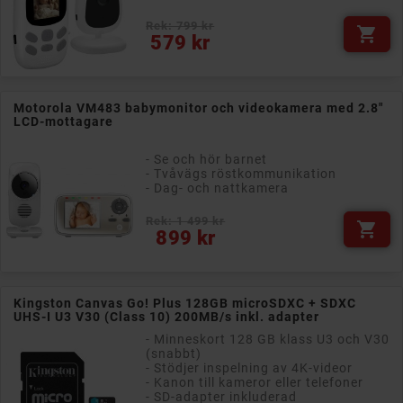
Rek: 799 kr

Pris
579 kr
Motorola VM483 babymonitor och videokamera med 2.8"
LCD-mottagare
- Se och hör barnet
- Tvåvägs röstkommunikation
- Dag- och nattkamera
Rek: 1 499 kr

Pris
899 kr
Kingston Canvas Go! Plus 128GB microSDXC + SDXC
UHS-I U3 V30 (Class 10) 200MB/s inkl. adapter
- Minneskort 128 GB klass U3 och V30
(snabbt)
- Stödjer inspelning av 4K-videor
- Kanon till kameror eller telefoner
- SD-adapter inkluderad