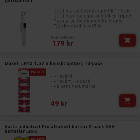
fjärrkontroll
- Utfällbar selfiestick upp till 110 cm
- Utfällbara ben gör den till en tripod
- Passar de flesta mobiltelefoner
- Fjärrkontroll medföljer!
Rek: 200 kr

Pris
179 kr
Maxell LR43 1.5V alkaliskt batteri, 10-pack
PRISET!
- Prisvärd
- Prisvärt 10-pack
- Välkänt varumärke

Pris
49 kr
Varta Industrial Pro alkaliskt batteri 2-pack AAA-
batterier LR03
PRISET!