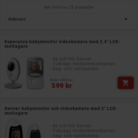
Det finns nu 25 produkter

Relevans
Esperanza babymonitor videokamera med 2.4" LCD-
mottagare
- Se och hör barnet
- Tvåvägs röstkommunikation
- Dag- och nattkamera
Rek: 699 kr

Pris
599 kr
Denver babymonitor och videokamera med 2" LCD-
mottagare
- Se och hör barnet
- Tvåvägs röstkommunikation
- Dag- och nattkamera