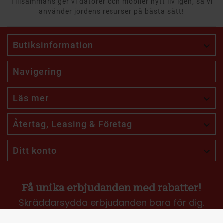
Tillsammans ger vi datorer och mobiler nytt liv igen, så vi
använder jordens resurser på bästa sätt!
Butiksinformation

Navigering
Läs mer

Återtag, Leasing & Företag

Ditt konto

Få unika erbjudanden med rabatter!
Skräddarsydda erbjudanden bara för dig.