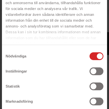

Pris
199 kr
och annonserna till användarna, tillhandahålla funktioner
för sociala medier och analysera vår trafik. Vi
vidarebefordrar även sådana identifierare och annan
Varta Longlife alkaliskt 9V batteri (6LR61)
information från din enhet till de sociala medier och
annons- och analysföretag som vi samarbetar med.
Dessa kan i sin tur kombinera informationen med annan
FILTER
information som du har tillhandahållit eller som de har
Rek: 50 kr

Pris
35 kr
samlat in när du har använt deras tjänster.
https://business.safety.google/privacy/
Samtyckesval
Nödvändiga
Maxell alkaliskt 9V batteri (6LR61)
Inställningar
Statistik
Rek: 40 kr

Pris
25 kr
Marknadsföring