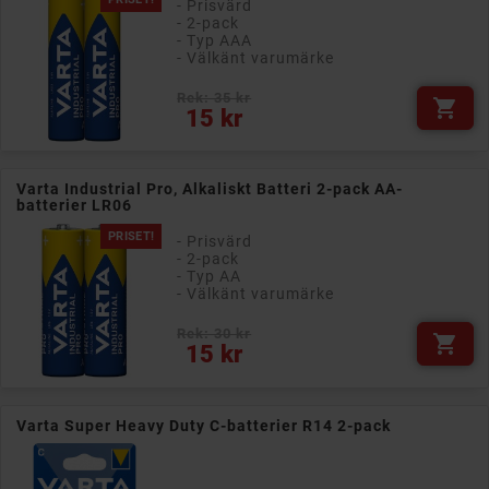
- Prisvärd
- 2-pack
- Typ AAA
- Välkänt varumärke
Rek: 35 kr

Pris
15 kr
Varta Industrial Pro, Alkaliskt Batteri 2-pack AA-
batterier LR06
PRISET!
- Prisvärd
- 2-pack
- Typ AA
- Välkänt varumärke
Rek: 30 kr

Pris
15 kr
Varta Super Heavy Duty C-batterier R14 2-pack