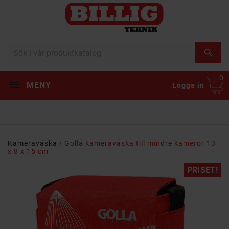
0
MENY
Logga in
Kameraväska
Golla kameraväska till mindre kameror 13
x 8 x 15 cm
PRISET!