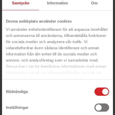
Samtycke
Information
Om
Denna webbplats använder cookies
Vi använder enhetsidentifierare för att anpassa innehållet
och annonserna till användarna, tillhandahålla funktioner
för sociala medier och analysera vår trafik. Vi
Tillverkare:
Golla
vidarebefordrar även sådana identifierare och annan
Referens:
information från din enhet till de sociala medier och
G864
I lager
annons- och analysföretag som vi samarbetar med.
11 objekt
Dessa kan i sin tur kombinera informationen med annan
information som du har tillhandahållit eller som de har
BESKRIVNING
samlat in när du har använt deras tjänster.
https://business.safety.google/privacy/
Samtyckesval
Nödvändiga
Snabbfakta!
- Stilig röd kameraväska
Inställningar
- Glatt blomstermotiv
- Vadderad innervägg och axelrem