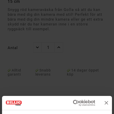
15 cm
Snygg röd kameraväska från Golla så att du kan
bära med dig din kamera med stil! Perfekt för att
bära med dig din mindre kamera eller ge ett extra
skydd när du har kameran inne i en större
ryggsäck till exempel.
Antal
Alltid
Snabb
14 dagar öppet
garanti
leverans
köp