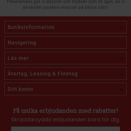
Tillsammans ger vi datorer och mobiler nytt liv igen, så vi
använder jordens resurser på bästa sätt!
Butiksinformation

Navigering
Läs mer

Återtag, Leasing & Företag

Ditt konto

Få unika erbjudanden med rabatter!
Skräddarsydda erbjudanden bara för dig.