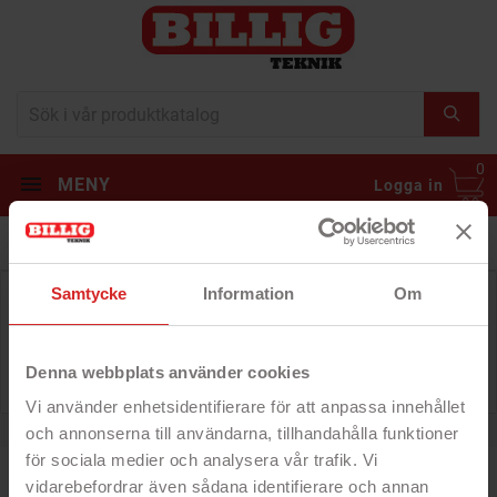
0
MENY
Logga in
Samtycke
Information
Om
Kategorin är just nu tom
...och vi ska försöka fylla på den så fort som möjligt.
Under tiden kan du navigera vår hemsida i jakt på
andra fynd!
Denna webbplats använder cookies
Vi använder enhetsidentifierare för att anpassa innehållet
och annonserna till användarna, tillhandahålla funktioner
för sociala medier och analysera vår trafik. Vi
vidarebefordrar även sådana identifierare och annan