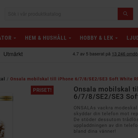
ATOR
HEM & HUSHÅLL
HOBBY & LEK
LJU
kal
Onsala mobilskal till iPhone 6/7/8/SE2/SE3 Soft White 
Onsala mobilskal ti
PRISET!
6/7/8/SE2/SE3 Sof
ONSALAs vackra modeskal 
skyddar din telefon mot repo
De stöder dessutom trådlös 
uppladdningen av din telefo
bland dina vänner!