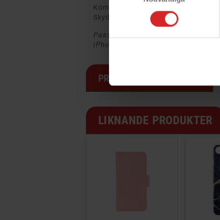
Kompatibla med ONSALA 2in1 plånb
Skyddar mot repor och stötar
Passar till iPhone 6, iPhone 6S, i
iPhone SE 2022
PRODUKTSPECIFIKATION
LIKNANDE PRODUKTER
PRISET!