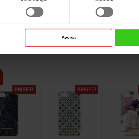
öcker
Phone 7, iPhone 8, iPhone SE 2020,
Avvisa
PRISET!
PRISET!