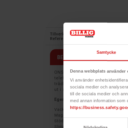
Tillverkare:
Onsala
I lager:
2 objek
Referens:
577000
Samtycke
BESKRIVNING
Denna webbplats använder 
ONSALAs vackra modeskal för iP
telefon mot repor och stötar på et
Vi använder enhetsidentifierar
trådlös laddning vilket underlätta
sociala medier och analysera 
ut i mängden med detta designade
till de sociala medier och a
Egenskaper
med annan information som du 
https://business.safety.goo
Vacker design
Magnetkoncept
Samtyckesval
Stöder trådlös laddning (15w reko
Slimmad design
Nödvändiga