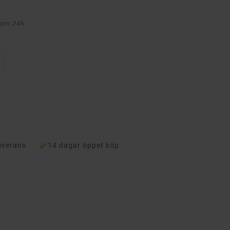
nom 24h
everans
14 dagar öppet köp