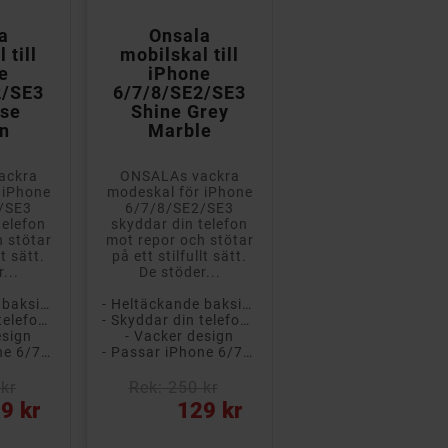


a
Onsala
Onsala
 till
mobilskal till
mobilskal till
e
iPhone
iPhone
2/SE3
6/7/8/SE2/SE3
6/7/8/SE2/SE3
ose
Shine Grey
Shine Poppy
n
Marble
Chamomile
ackra
ONSALAs vackra
ONSALAs vackra
 iPhone
modeskal för iPhone
modeskal för iPhon
/SE3
6/7/8/SE2/SE3
6/7/8/SE2/SE3
telefon
skyddar din telefon
skyddar din telefo
 stötar
mot repor och stötar
mot repor och stöta
lt sätt.
på ett stilfullt sätt.
på ett stilfullt sätt
...
De stöder...
De stöder...
- Heltäckande baksidesskal
- Heltäckande baksidesskal
- Heltäckan
- Skyddar din telefon från repor och smuts
- Skyddar din telefon från repor och smuts
- Skyddar din telefon från r
esign
- Vacker design
- Vacker design
- Passar iPhone 6/7/8/SE2/SE3
- Passar iPhone 6/7/8/SE2/SE3
- Passar 
kr
Rek: 250 kr
Rek: 250 kr
Pris
Pris
9 kr
129 kr
139 kr