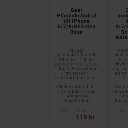


Onsala
Gear
mobilskal till
Plånboksfodral
mobi
iPhone
till iPhone
6/7/8/SE2/SE3
6/7/8/SE2/SE3
6/7/
med kortfack i
Rosa
So
veganläder
Gala
NSALAs stilrena mobilskal
Snyggt
ONSA
för iPhone
plånboksfodral till
modesk
6/7/8/SE2/SE3, med
iPhone 6, 7, 8, SE
6/7
plats för kort,
(2020) och SE (2022)
skydda
skyddar din telefon
i Rosa. Fodralet har
mot rep
ot repor och stötar
tre stycken
på ett 
på ett...
kreditkortsfack och...
De
- Heltäckande baksidesskal
- Plånboksfodral till iPhone 6/7/8/SE2/SE3
- Skyddar din telefon från repor och smuts
- 3 kreditkortsfack
- Vacker design
- Magnetlås
- Va
- Passar iPhone 6/7/8/SE2/SE3
- Rosa PU-läder
Rek: 250 kr
Rek: 250 kr
Rek
ris
Pris
Pris
99 kr
119 kr