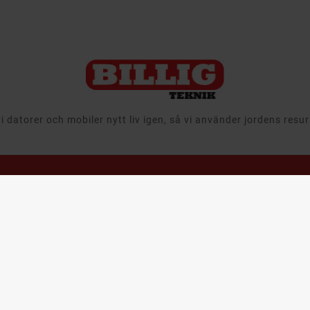
 datorer och mobiler nytt liv igen, så vi använder jordens resu
avigering
Läs mer
Återtag,
Leasing &
egagnat
Välkommen till
Företag
Billigteknik.se
 & Ljud
Att köpa
Ansvar
tor
begagnade
Leveransinformation
produkter
aming
Integritets- och
Cirkulär ekonomi
m & Hushåll
dataskyddspolicy
när det gäller
mobiler, datorer
bby & Lek