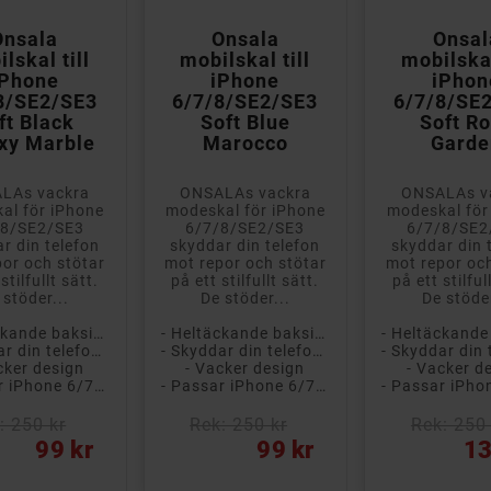



Onsala
Onsala
Onsal
lskal till
mobilskal till
mobilskal
iPhone
iPhone
iPhon
8/SE2/SE3
6/7/8/SE2/SE3
6/7/8/SE
ft Black
Soft Blue
Soft R
xy Marble
Marocco
Garde
LAs vackra
ONSALAs vackra
ONSALAs v
al för iPhone
modeskal för iPhone
modeskal för
/8/SE2/SE3
6/7/8/SE2/SE3
6/7/8/SE2
r din telefon
skyddar din telefon
skyddar din 
or och stötar
mot repor och stötar
mot repor och
stilfullt sätt.
på ett stilfullt sätt.
på ett stilful
 stöder...
De stöder...
De stöder
- Heltäckande baksidesskal
- Heltäckande baksidesskal
- Skyddar din telefon från repor och smuts
- Skyddar din telefon från repor och smuts
cker design
- Vacker design
- Vacker d
- Passar iPhone 6/7/8/SE2/SE3
- Passar iPhone 6/7/8/SE2/SE3
: 250 kr
Rek: 250 kr
Rek: 250 
Pris
Pris
99 kr
99 kr
13