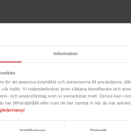
t
Beskri
Information
cookies
hone 6/7/8/SE2/SE3 skyddar din
Snabbfakta!
t stilfullt sätt. De stöder dessutom
e för att anpassa innehållet och annonserna till användarna, tillh
r uppladdningen av din telefon. Stick
- Heltäckande b
vår trafik. Vi vidarebefordrar även sådana identifierare och anna
 mobilskal!
- Skyddar din t
nnons- och analysföretag som vi samarbetar med. Dessa kan i sin
- Vacker design
har tillhandahållit eller som de har samlat in när du har använt 
- Passar iPhon
gle/privacy/
mmenderas)
Inställningar
Statistik