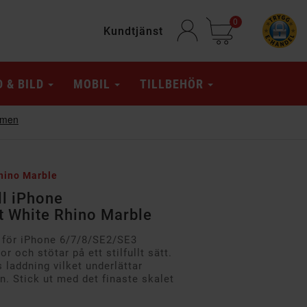
0
Kundtjänst
D & BILD
MOBIL
TILLBEHÖR
Rhino Marble
ll iPhone
t White Rhino Marble
för iPhone 6/7/8/SE2/SE3
r och stötar på ett stilfullt sätt.
laddning vilket underlättar
n. Stick ut med det finaste skalet