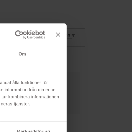
vning
Mer information
Om
andahålla funktioner för
aksidesskal
n information från din enhet
elefon från repor och smuts
 tur kombinera informationen
deras tjänster.
e 6/7/8/SE2/SE3
Marknadsföring