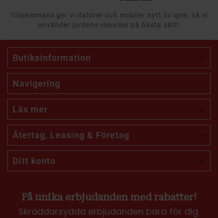
Tillsammans ger vi datorer och mobiler nytt liv igen, så vi
använder jordens resurser på bästa sätt!
Butiksinformation

Navigering
Läs mer

Återtag, Leasing & Företag

Ditt konto

Få unika erbjudanden med rabatter!
Skräddarsydda erbjudanden bara för dig.