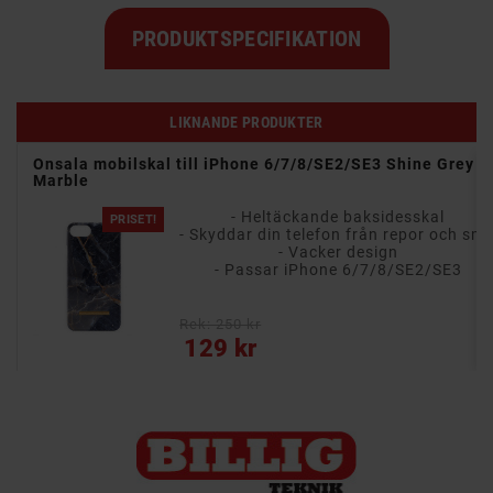
PRODUKTSPECIFIKATION
LIKNANDE PRODUKTER
te
Onsala mobilskal till iPhone 6/7/8/SE2/SE3 Shine Grey
Marble
- Heltäckande baksidesskal
PRISET!
- Skyddar din telefon från repor och smuts
- Skyddar din telefon från repo
- Vacker design
3
- Passar iPhone 6/7/8/SE2/SE3
Rek: 250 kr
Pris
129 kr