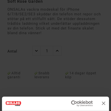
Soft Rose Garden
ONSALAs vackra modeskal för iPhone
6/7/8/SE2/SE3 skyddar din telefon mot repor och
stötar på ett stilfullt sätt. De stöder dessutom
trådlös laddning vilket underlättar uppladdningen
av din telefon. Stick ut med det finaste skalet
bland dina vänner!
Antal
Alltid
Snabb
14 dagar öppet
garanti
leverans
köp