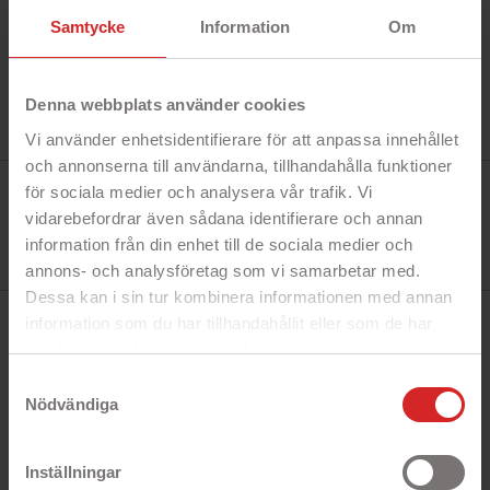
Samtycke
Information
Om
Denna webbplats använder cookies
Vi använder enhetsidentifierare för att anpassa innehållet
och annonserna till användarna, tillhandahålla funktioner
Tillverkare:
för sociala medier och analysera vår trafik. Vi
Onsala
vidarebefordrar även sådana identifierare och annan
Referens:
577003
information från din enhet till de sociala medier och
I lager
1 Produkt
annons- och analysföretag som vi samarbetar med.
Dessa kan i sin tur kombinera informationen med annan
information som du har tillhandahållit eller som de har
BESKRIVNING
samlat in när du har använt deras tjänster.
https://business.safety.google/privacy/
Samtyckesval
Nödvändiga
Snabbfakta!
- Heltäckande baksidesskal
- Skyddar din telefon från repor och smuts
Inställningar
- Vacker design