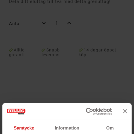
Dela ditt eluttag till två med detta grenuttag!
Antal
Alltid
Snabb
14 dagar öppet
garanti
leverans
köp
Samtycke
Information
Om