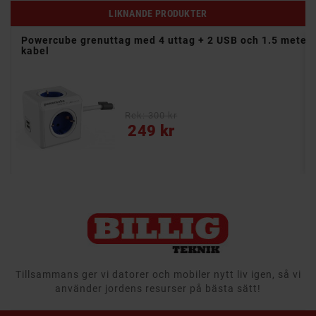
LIKNANDE PRODUKTER
Powercube grenuttag med 4 uttag + 2 USB och 1.5 meter
kabel
Rek: 300 kr
Pris
249 kr
Tillsammans ger vi datorer och mobiler nytt liv igen, så vi
använder jordens resurser på bästa sätt!