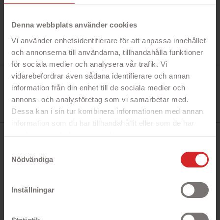
Denna webbplats använder cookies
Vi använder enhetsidentifierare för att anpassa innehållet
och annonserna till användarna, tillhandahålla funktioner
för sociala medier och analysera vår trafik. Vi
Tillverkare:
vidarebefordrar även sådana identifierare och annan
Goobay
information från din enhet till de sociala medier och
Referens:
51000
annons- och analysföretag som vi samarbetar med.
I lager
Dessa kan i sin tur kombinera informationen med annan
0 Produkt
information som du har tillhandahållit eller som de har
samlat in när du har använt deras tjänster.
BESKRIVNING
https://business.safety.google/privacy/
Samtyckesval
Nödvändiga
Snabbfakta!
Inställningar
- Superkompakt grenuttag
- Delar till två platta Euro-uttag
- Max 2.5 Ampere