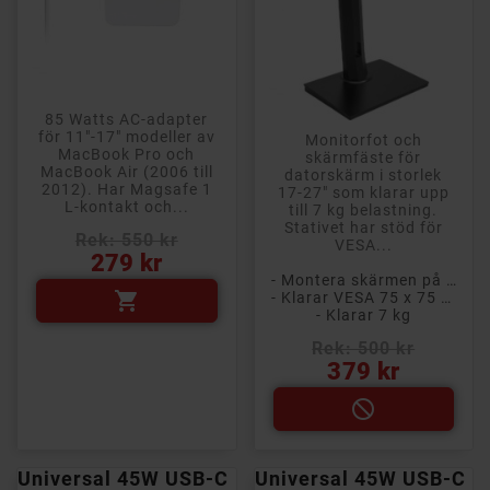
85 Watts AC-adapter
för 11"-17" modeller av
Monitorfot och
MacBook Pro och
skärmfäste för
MacBook Air (2006 till
datorskärm i storlek
2012). Har Magsafe 1
17-27" som klarar upp
L-kontakt och...
till 7 kg belastning.
Stativet har stöd för
Rek: 550 kr
VESA...
Pris
279 kr
- Montera skärmen på skrivbordet

- Klarar VESA 75 x 75 och 100 x 100
- Klarar 7 kg
Rek: 500 kr
Pris
379 kr

Universal 45W USB-C
Universal 45W USB-C