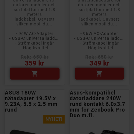
Universalladdare för
universalladdare för
datorer, mobiler och
datorer, mobiler och
surfplattor med 1.8
surfplattor med 1.8
meters
meters
laddkabel. Oavsett
laddkabel. Oavsett
vilken mobil du...
vilken mobil du...
- 96W AC-Adapter
- 96W AC-Adapter
- USB-C universalladdare
- USB-C universalladdare
- Strömkabel ingår
- Strömkabel ingår
- Hög kvalitet
- Hög kvalitet
Rek: 650 kr
Rek: 650 kr
Pris
Pris
359 kr
349 kr


ASUS 180W
Asus-kompatibel
nätadapter 19.5V x
datorladdare 240W
9.23A, 5.5 x 2.5 mm
rund kontakt 6.0x3.7
rund
mm för Zenbook Pro
Duo m.fl.
NYHET!