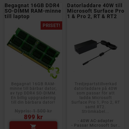
Begagnat 16GB DDR4
Datorladdare 40W till
SO-DIMM RAM-minne
Microsoft Surface Pro
till laptop
1 & Pro 2, RT & RT2
PRISET!
Begagnat 16GB RAM-
Tredjepartstillverkad
minne till bärbar dator,
datorladdare på 40W
av typ DDR4 SO-DIMM.
som passar för att
En billig uppgradering
ladda Microsoft
till din bärbara dator!
Surface Pro 1, Pro 2, RT
samt RT2.
Nypris: 1 500 kr
Strömkabel...
Pris
899 kr
- 40W AC-adapter
- Passar Microsoft Surface 1, 2, RT och RT2
