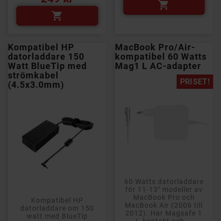


Kompatibel HP
MacBook Pro/Air-
datorladdare 150
kompatibel 60 Watts
Watt BlueTip med
Mag1 L AC-adapter
strömkabel
PRISET!
(4.5x3.0mm)
60 Watts datorladdare
för 11-13" modeller av
MacBook Pro och
Kompatibel HP
MacBook Air (2006 till
datorladdare om 150
2012). Har Magsafe 1
watt med BlueTip