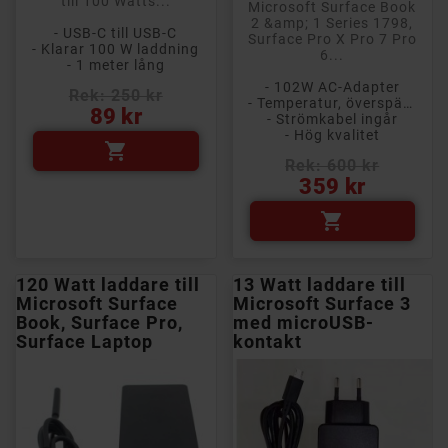
till 100 Watts...
Microsoft Surface Book
2 &amp; 1 Series 1798,
- USB-C till USB-C
Surface Pro X Pro 7 Pro
- Klarar 100 W laddning
6...
- 1 meter lång
- 102W AC-Adapter
Rek: 250 kr
- Temperatur, överspänning och kortslutningsskydd
Pris
89 kr
- Strömkabel ingår
- Hög kvalitet

Rek: 600 kr
Pris
359 kr

120 Watt laddare till
13 Watt laddare till
Microsoft Surface
Microsoft Surface 3
Book, Surface Pro,
med microUSB-
Surface Laptop
kontakt