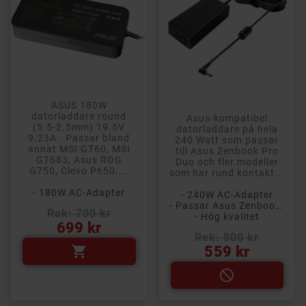
ASUS 180W
datorladdare round
Asus-kompatibel
(5.5-2.5mm) 19.5V
datorladdare på hela
9.23A. Passar bland
240 Watt som passar
annat MSI GT60, MSI
till Asus Zenbook Pro
GT683, Asus ROG
Duo och fler modeller
G750, Clevo P650....
som har rund kontakt...
- 180W AC-Adapter
- 240W AC-Adapter
- Passar Asus Zenbook Pro Duo m.fl. modeller
Rek: 700 kr
- Hög kvalitet
Pris
699 kr
Rek: 800 kr
Pris
559 kr

