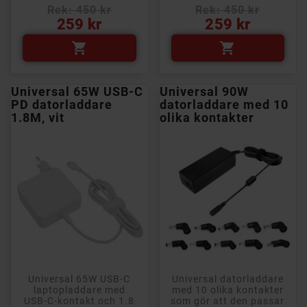
Rek: 450 kr
Rek: 450 kr
Pris
Pris
259 kr
259 kr


Universal 65W USB-C
Universal 90W
PD datorladdare
datorladdare med 10
1.8M, vit
olika kontakter
Universal 65W USB-C
Universal datorladdare
laptopladdare med
med 10 olika kontakter
USB-C-kontakt och 1.8
som gör att den passar