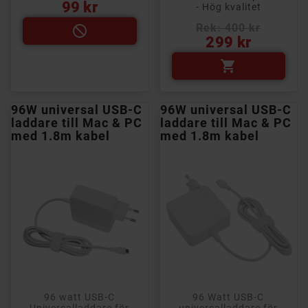
Pris
99 kr
- Hög kvalitet
Rek: 400 kr

Pris
299 kr

96W universal USB-C
96W universal USB-C
laddare till Mac & PC
laddare till Mac & PC
med 1.8m kabel
med 1.8m kabel
96 watt USB-C
96 Watt USB-C