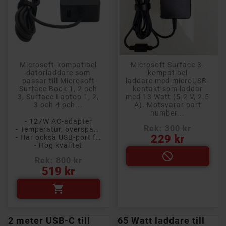
Microsoft-kompatibel
Microsoft Surface 3-
datorladdare som
kompatibel
passar till Microsoft
laddare med microUSB-
Surface Book 1, 2 och
kontakt som laddar
3, Surface Laptop 1, 2,
med 13 Watt (5.2 V, 2.5
3 och 4 och...
A). Motsvarar part
number...
- 127W AC-adapter
Rek: 300 kr
- Temperatur, överspänning och kortslutningsskydd
Pris
229 kr
- Har också USB-port för laddning
- Hög kvalitet

Rek: 800 kr
Pris
519 kr

2 meter USB-C till
65 Watt laddare till