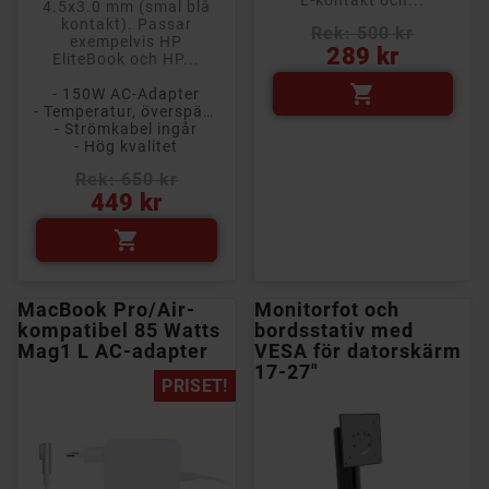
L-kontakt och...
4.5x3.0 mm (smal blå
kontakt). Passar
Rek: 500 kr
exempelvis HP
Pris
289 kr
EliteBook och HP...

- 150W AC-Adapter
- Temperatur, överspänning och kortslutningsskydd
- Strömkabel ingår
- Hög kvalitet
Rek: 650 kr
Pris
449 kr

MacBook Pro/Air-
Monitorfot och
kompatibel 85 Watts
bordsstativ med
Mag1 L AC-adapter
VESA för datorskärm
17-27"
PRISET!