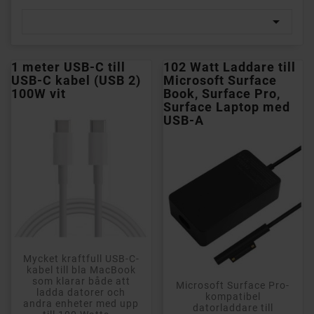

1 meter USB-C till
102 Watt Laddare till
USB-C kabel (USB 2)
Microsoft Surface
100W vit
Book, Surface Pro,
Surface Laptop med
USB-A
Mycket kraftfull USB-C-
kabel till bla MacBook
som klarar både att
Microsoft Surface Pro-
ladda datorer och
kompatibel
andra enheter med upp
datorladdare till