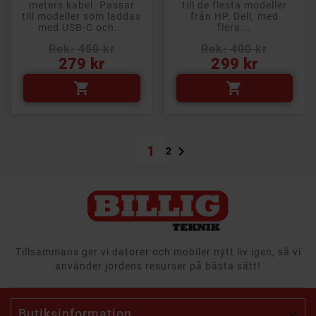
meters kabel. Passar
till de flesta modeller
till modeller som laddas
från HP, Dell, med
med USB-C och...
flera...
Rek: 450 kr
Rek: 400 kr
Pris
Pris
279 kr
299 kr


1

2
Tillsammans ger vi datorer och mobiler nytt liv igen, så vi
använder jordens resurser på bästa sätt!
Butiksinformation
