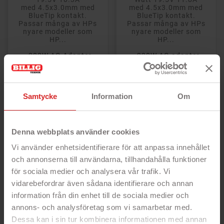
med 4.5x3.0mm med
med 4.5x3.0mm med
BlueTip kontakt.
BlueTip kontakt.
Passar många av HPs
Passar många av HPs
nyare modeller som
nyare modeller som
HP...
HP...
- 200W AC-Adapter
- 230W AC-adapter
- Temperatur, överspänning och kortslutningsskydd
- Temperatur, överspänning och kortslutningsskydd
- Strömkabel ingår
- Strömkabel ingår
- Hög kvalitet
- Hög kvalitet
Rek: 700 kr
Rek: 800 kr
Samtycke
Information
Om
Pris
Pris
479 kr
539 kr


Denna webbplats använder cookies
Vi använder enhetsidentifierare för att anpassa innehållet
Kompatibel 39W
Kompatibel 65 Watt
och annonserna till användarna, tillhandahålla funktioner
Datorladdare till
datorladdare
för sociala medier och analysera vår trafik. Vi
Microsoft Surface Pro
4.8x1.7mm till HP
6, 5 & 4
Envy Ultrabook 4 och
vidarebefordrar även sådana identifierare och annan
6
information från din enhet till de sociala medier och
annons- och analysföretag som vi samarbetar med.
Dessa kan i sin tur kombinera informationen med annan