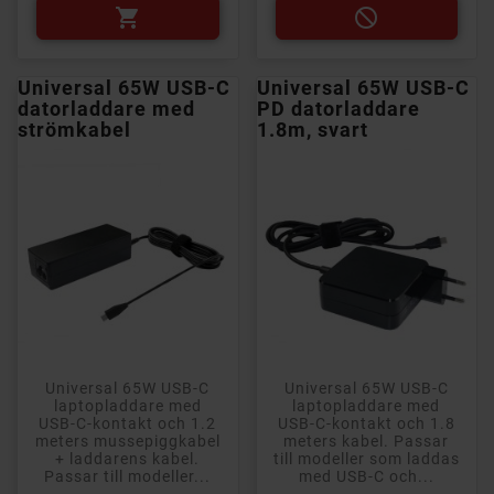


Universal 65W USB-C
Universal 65W USB-C
datorladdare med
PD datorladdare
strömkabel
1.8m, svart
Universal 65W USB-C
Universal 65W USB-C
laptopladdare med
laptopladdare med
USB-C-kontakt och 1.2
USB-C-kontakt och 1.8
meters mussepiggkabel
meters kabel. Passar
+ laddarens kabel.
till modeller som laddas
Passar till modeller...
med USB-C och...