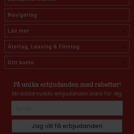
Navigering
Läs mer

Återtag, Leasing & Företag

Ditt konto

Få unika erbjudanden med rabatter!
Skräddarsydda erbjudanden bara för dig.
Jag vill få erbjudanden