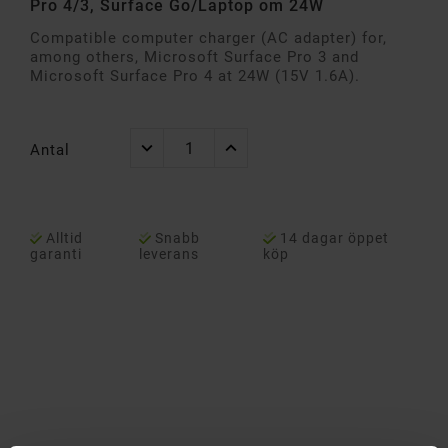
Pro 4/3, Surface Go/Laptop om 24W
Compatible computer charger (AC adapter) for,
among others, Microsoft Surface Pro 3 and
Microsoft Surface Pro 4 at 24W (15V 1.6A).
Antal
Alltid
Snabb
14 dagar öppet
garanti
leverans
köp