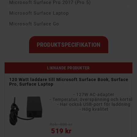
Microsoft Surface Pro 2017 (Pro 5)
Microsoft Surface Laptop
Microsoft Surface Go
PRODUKTSPECIFIKATION
LIKNANDE PRODUKTER
e
120 Watt laddare till Microsoft Surface Book, Surface
Pro, Surface Laptop
- 127W AC-adapter
- Temperatur, överspänning och kortslutningsskydd
- Temperatur, överspänning och kortslutningsskydd
- Har också USB-port för laddning
- Hög kvalitet
Rek: 800 kr
Pris
519 kr