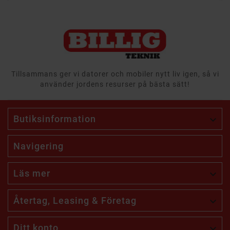
Tillsammans ger vi datorer och mobiler nytt liv igen, så vi
använder jordens resurser på bästa sätt!
Butiksinformation

Navigering
Läs mer

Återtag, Leasing & Företag

Ditt konto
