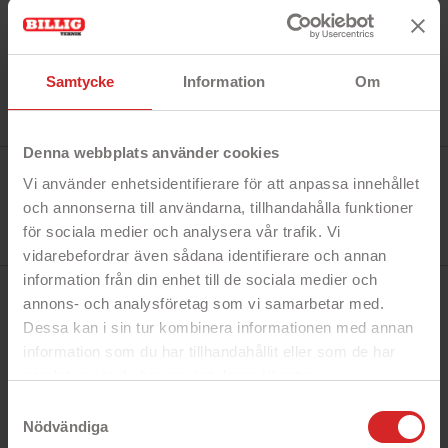
Samtycke
Information
Om
Denna webbplats använder cookies
Tillverkare:
Vi använder enhetsidentifierare för att anpassa innehållet
Topmedia
Referens:
och annonserna till användarna, tillhandahålla funktioner
150160MS5PED
I lager
för sociala medier och analysera vår trafik. Vi
7 objekt
vidarebefordrar även sådana identifierare och annan
information från din enhet till de sociala medier och
annons- och analysföretag som vi samarbetar med.
BESKRIVNING
Dessa kan i sin tur kombinera informationen med annan
information som du har tillhandahållit eller som de har
Snabbfakta!
samlat in när du har använt deras tjänster.
https://business.safety.google/privacy/
- 24W AC-Adapter
Samtyckesval
- Strömkabel ingår
Nödvändiga