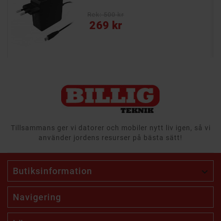
- Överspänningsskydd, kortslutningsskydd
Rek: 500 kr
Pris
269 kr
Tillsammans ger vi datorer och mobiler nytt liv igen, så vi
använder jordens resurser på bästa sätt!
Butiksinformation

Navigering