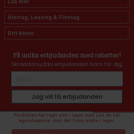
Läs mer

Återtag, Leasing & Företag

Ditt konto

Få unika erbjudanden med rabatter!
Skräddarsydda erbjudanden bara för dig.
Jag vill få erbjudanden
Produkten har tagit slut i lager med just de här
259 kr
Rek:
450 kr
egenskaperna, men det finns andra i lager.
Inkl. moms