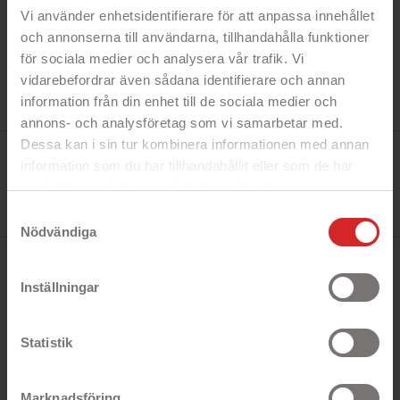
Vi använder enhetsidentifierare för att anpassa innehållet
och annonserna till användarna, tillhandahålla funktioner
för sociala medier och analysera vår trafik. Vi
vidarebefordrar även sådana identifierare och annan
information från din enhet till de sociala medier och
annons- och analysföretag som vi samarbetar med.
Dessa kan i sin tur kombinera informationen med annan
Tillverkare:
Topmedia
information som du har tillhandahållit eller som de har
Referens:
samlat in när du har använt deras tjänster.
30W-UC02WAH
I lager
https://business.safety.google/privacy/
Samtyckesval
0 Produkt
Nödvändiga
BESKRIVNING
Inställningar
Universal 30W USB-C snabbladdare med QC3.0 och
1.8 meters USB-C-kabel.
Statistik
Kraftfull USB-C nätadapter kompatibel med
mobiltelefoner och surfplattor som Samsung,
Marknadsföring