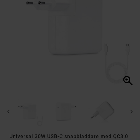



Universal 30W USB-C snabbladdare med QC3.0