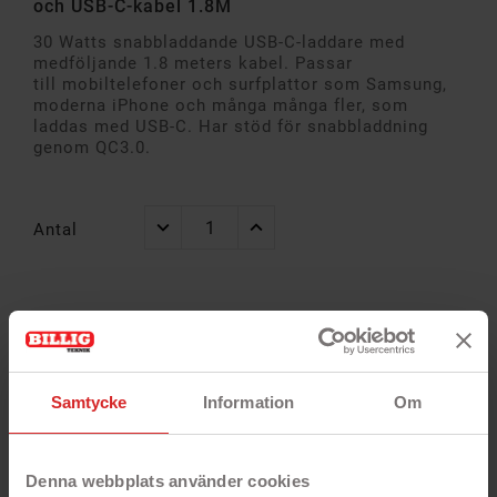
och USB-C-kabel 1.8M
30 Watts snabbladdande USB-C-laddare med
medföljande 1.8 meters kabel. Passar
till mobiltelefoner och surfplattor som Samsung,
moderna iPhone och många många fler, som
laddas med USB-C. Har stöd för snabbladdning
genom QC3.0.
Antal
Alltid
Snabb
14 dagar öppet
garanti
leverans
köp
Samtycke
Information
Om
Denna webbplats använder cookies