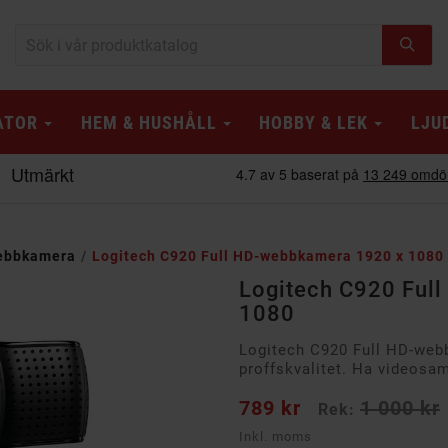
ATOR
HEM & HUSHÅLL
HOBBY & LEK
LJU
ebbkamera
Logitech C920 Full HD-webbkamera 1920 x 1080
Logitech C920 Ful
1080
Logitech C920 Full HD-we
proffskvalitet. Ha videosam
789 kr
1 000 kr
Rek:
Inkl. moms