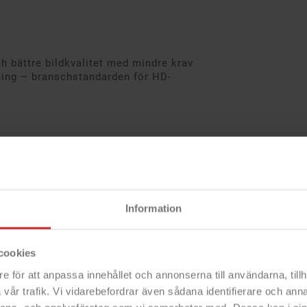
h bättre bildkvalitet med mindre krav
ning – branschstandarden för HD-
20p) på de flesta vanliga
Information
p)
inspelningar i Full HD-format (1080p)
cookies
H.264-kodningen innebär att din dator
e för att anpassa innehållet och annonserna till användarna, tillh
tt du ska få suveräna videofilmer.
vår trafik. Vi vidarebefordrar även sådana identifierare och anna