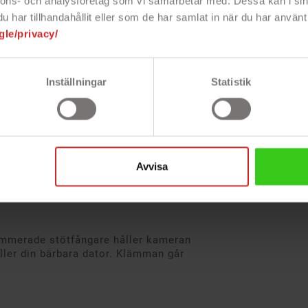
nnons- och analysföretag som vi samarbetar med. Dessa kan i sin
har tillhandahållit eller som de har samlat in när du har använt 
gle/privacy/
som är utformad med hjälp från en av
Inställningar
Statistik
är smidigare, känsligare och
 dina barn som aldrig är stilla eller dig
så ger C920 dig knivskarpa bilder (från
Avvisa
e.
merade stötfångare håller kameran
eller din bärbara dator. Klämman går