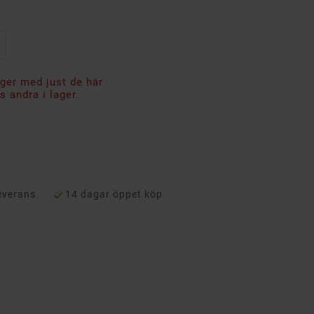
ager med just de här
 andra i lager.
everans
14 dagar öppet köp