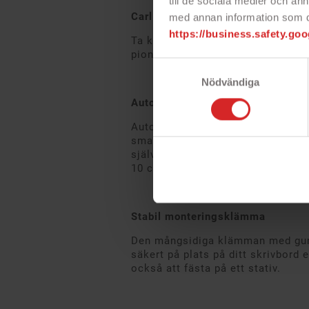
till de sociala medier och a
Carl Zeiss®-objektiv
med annan information som du 
https://business.safety.goo
Ta knivskarpa bilder med en lins 
pionjärerna i branschen.
Samtyckesval
Nödvändiga
Autofokus
Autofokusfunktionen med 20 steg 
smartare. Så vare sig du vill filma
själv när du testar nya danssteg, 
10 cm och uppåt) för varje tillfäll
Stabil monteringsklämma
Den mångsidiga klämman med gum
säkert på plats på ditt skrivbord 
också att fästa på ett stativ.