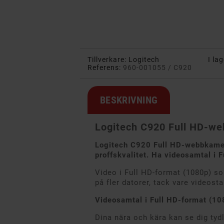
Tillverkare:
Logitech
I lag
Referens:
960-001055 / C920
BESKRIVNING
Logitech C920 Full HD-w
Logitech C920 Full HD-webbkame
proffskvalitet. Ha videosamtal i F
Video i Full HD-format (1080p) s
på fler datorer, tack vare videost
Videosamtal i Full HD-format (10
Dina nära och kära kan se dig tydl