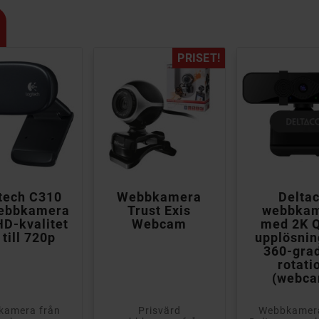
PRISET!



tech C310
Webbkamera
Delta
ebbkamera
Trust Exis
webbka
D-kvalitet
Webcam
med 2K 
 till 720p
upplösnin
360-gra
rotati
(webca
kamera från
Prisvärd
Webbkamera