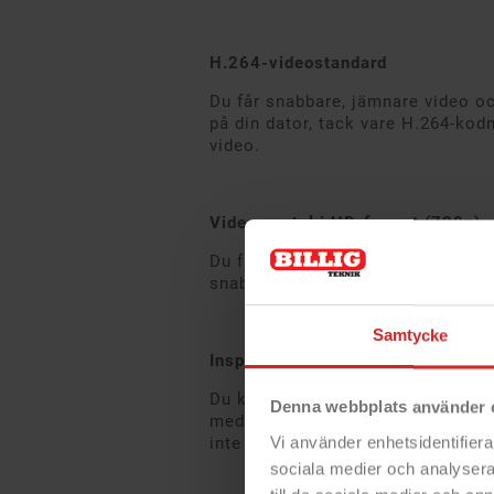
H.264-videostandard
Du får snabbare, jämnare video oc
på din dator, tack vare H.264-kod
video.
Videosamtal i HD-format (720p)
Du får videosamtal i HD-format (7
snabbmeddelandetjänster.
Samtycke
Inspelning i Full HD-format (1080
Du kan göra fantastiska bredbilds
Denna webbplats använder 
med 30 bildrutor per sekund. Och 
Vi använder enhetsidentifierar
inte behöver jobba lika hårt för a
sociala medier och analysera 