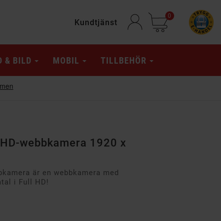
0
Kundtjänst
D & BILD
MOBIL
TILLBEHÖR
l HD-webbkamera 1920 x
bbkamera är en webbkamera med
tal i Full HD!