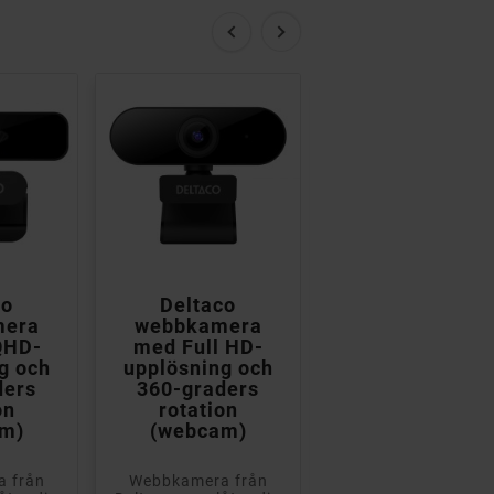


co
Deltaco
Logitech BRIO
mera
webbkamera
105 Full HD-
QHD-
med Full HD-
webbkamera
g och
upplösning och
1920 x 1080
ders
360-graders
on
rotation
m)
(webcam)
 från
Webbkamera från
Full HD-webbkamer