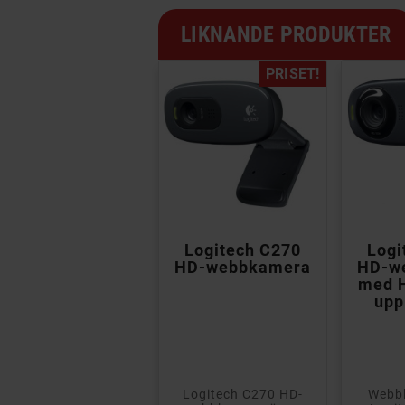
LIKNANDE PRODUKTER
PRISET!


Razer Kiyo Full
Logitech C270
Logi
HD-webbkamera
HD-webbkamera
HD-w
med ringljus för
med H
streaming
upp
roffsig webbkamera
Logitech C270 HD-
Webb