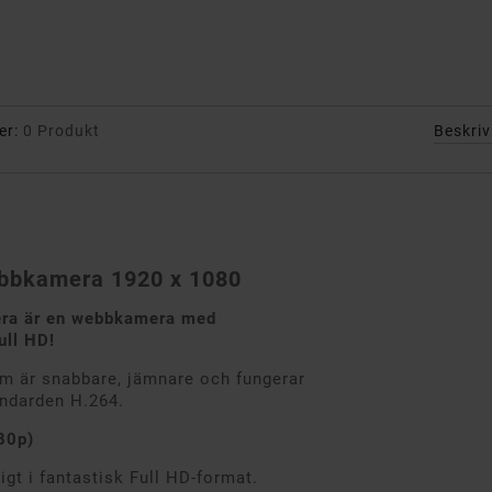
er:
0 Produkt
Beskri
ebbkamera 1920 x 1080
ra är en webbkamera med
ull HD!
om är snabbare, jämnare och fungerar
andarden H.264.
80p)
igt i fantastisk Full HD-format.