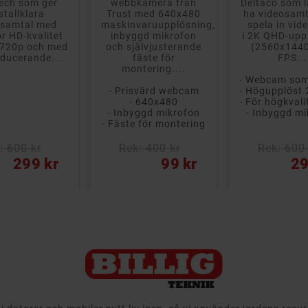
ech som ger
webbkamera från
Deltaco som l
stallklara
Trust med 640x480
ha videosamta
osamtal med
maskinvaruupplösning,
spela in vid
ör HD-kvalitet
inbyggd mikrofon
i 2K QHD-upp
l 720p och med
och självjusterande
(2560x1440
ducerande...
fäste för
FPS...
montering....
- Prisvärd webcam
- 640x480
- Inbyggd mikrofon
- Inbyggd m
- Fäste för montering
: 600 kr
Rek: 400 kr
Rek: 600 
Pris
Pris
299 kr
99 kr
29