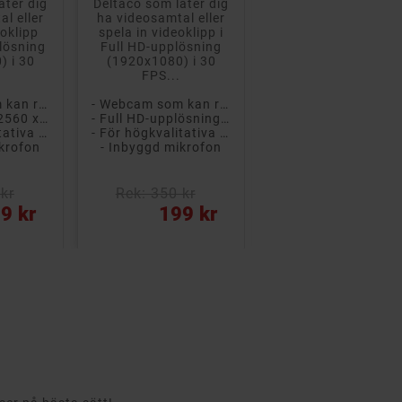
åter dig
Deltaco som låter dig
från Logitech för
l eller
ha videosamtal eller
videosamtal med
eoklipp
spela in videoklipp i
proffskvalitet på
lösning
Full HD-upplösning
både bild och
) i 30
(1920x1080) i 30
ljud. Enkel anslutni
FPS...
och...
- Webcam som kan roteras 360 grader
- Webcam som kan roteras 360 grader
- Högupplöst 2560 x 1440 (QHD)
- Full HD-upplösning (1920 x 1080)
- För högkvalitativa videosamtal
- För högkvalitativa videosamtal
- Ansluts genom US
ikrofon
- Inbyggd mikrofon
- Plug & Play
kr
Rek: 350 kr
Rek: 700 kr
Pris
Pris
9 kr
199 kr
379 kr