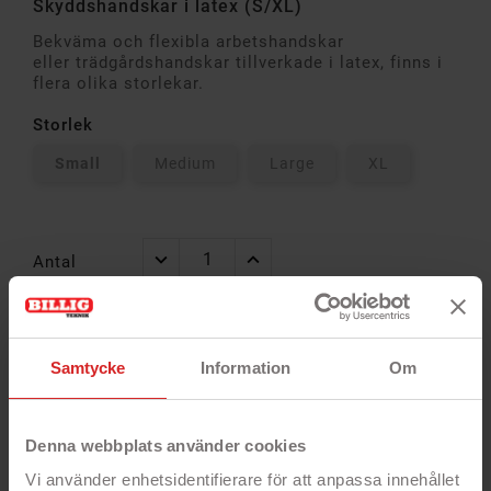
Skyddshandskar i latex (S/XL)
Bekväma och flexibla arbetshandskar
eller trädgårdshandskar tillverkade i latex, finns i
flera olika storlekar.
Storlek
Small
Medium
Large
XL
Antal
Alltid
Snabb
14 dagar öppet
Samtycke
Information
Om
garanti
leverans
köp
Denna webbplats använder cookies
Vi använder enhetsidentifierare för att anpassa innehållet