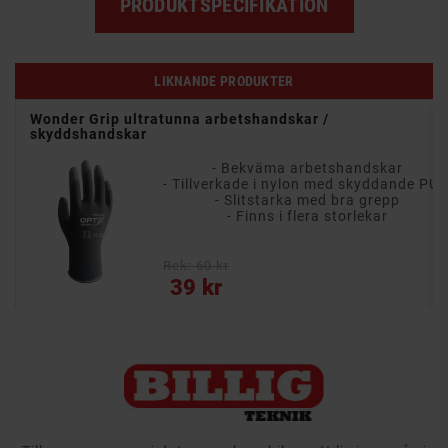
PRODUKTSPECIFIKATION
LIKNANDE PRODUKTER
Wonder Grip ultratunna arbetshandskar /
skyddshandskar
- Bekväma arbetshandskar
- Tillverkade i nylon med skyddande PU-lag
- Slitstarka med bra grepp
- Finns i flera storlekar
Rek: 60 kr
Pris
39 kr