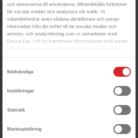
och annonserna till användarna, tillhandahålla funktioner
för sociala medier och analysera vår trafik. Vi
vidarebefordrar även sådana identifierare och annan
information från din enhet till de sociala medier och
annons- och analysföretag som vi samarbetar med.
Dessa kan i sin tur kombinera informationen med annan
information som du har tillhandahållit eller som de har
Tillverkare:
samlat in när du har använt deras tjänster.
Wonder Grip
Referens:
https://business.safety.google/privacy/
Samtyckesval
52890 WG-300-7/S
Ean13:
Nödvändiga
6959234406529
I lager
0 Produkt
Inställningar
BESKRIVNING
Statistik
Snabbfakta!
Marknadsföring
- Bekväma arbetshandskar