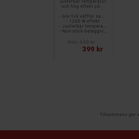
justerbar temperatur
och hög effekt på...
- Gör två våfflor samtidigt
- 1200 W effekt
- Justerbar temperatur
- Non-stick-beläggning
Rek: 549 kr
Pris
399 kr
Tillsammans ger vi