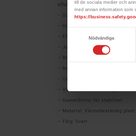
till de sociala medier och a
effektivare gräddning, vilket i sin 
med annan information som du 
– Dubbelt våffeljärn
https://business.safety.goo
– Hjärtformat mönster
Samtyckesval
– Effekt: 1600W
Nödvändiga
– Justerbar termostat
– Storlek plattor: Ø180mm
– Non-stick yta
– Cool touch
– Värmeisolerat handtag
– Gummifötter för stabilitet
– Material: Värmebeständig plast
– Färg: Svart