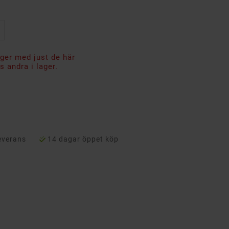
ager med just de här
 andra i lager.
everans
14 dagar öppet köp