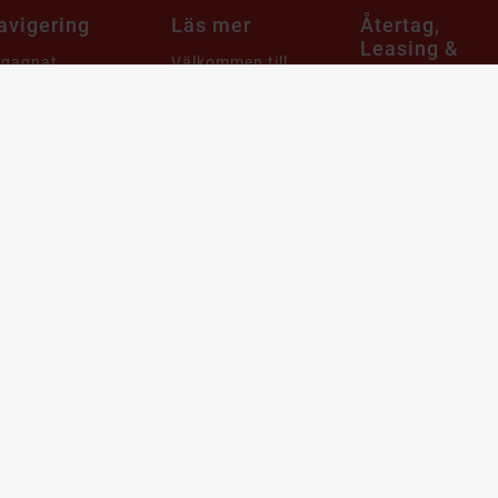
avigering
Läs mer
Återtag,
Leasing &
egagnat
Välkommen till
Företag
Billigteknik.se
 & Ljud
Att köpa
Ansvar
tor
begagnade
Leveransinformation
produkter
aming
Integritets- och
Cirkulär ekonomi
m & Hushåll
dataskyddspolicy
när det gäller
mobiler, datorer
bby & Lek
Cookies
och it-utrustning
bil
Support & FAQ
Återtag av IT
utrustning och
ampanjer
Våra utmärkelser
produkter
arumärken
Köpvillkor
Leasa datorer oc
telefoner
Webbplatskarta
Blogg
Få unika erbjudanden med rabatter!