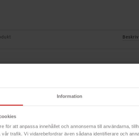
odukt
Beskri
e och nygräddade våfflor. Champion
järn som gräddar 2 st våfflor
mat mönster!
Information
ssar du gräddningen efter just dina
cookies
iga, hjärtformade våfflor att avnjuta
behör. CHVJ420 har en Non-stick-
e för att anpassa innehållet och annonserna till användarna, tillh
nkelt lossnar när tillagningen är klar.
vår trafik. Vi vidarebefordrar även sådana identifierare och anna
 till att ge en snabbare och