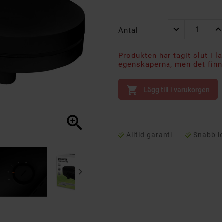
Antal
Produkten har tagit slut i l
egenskaperna, men det finns

Lägg till i varukorgen

Alltid garanti
Snabb l
