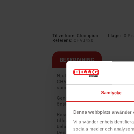
Tillverkare:
Champion
I lager:
0 Pr
Referens:
CHVJ420
BESKRIVNING
Njut av frasiga, perfekt tillagad
CHVJ420 är ett högklassigt våffel
samtidigt med klassiskt hjärtfor
Samtycke
Genom reglaget på framsidan anpa
önskemål.
Denna webbplats använder 
Resultatet blir alltid härliga, fras
tillsammans med dina favorittill
Vi använder enhetsidentifierar
belagd yta som gör att våfflorna e
sociala medier och analysera 
Den höga effekten på 1600W bidrar