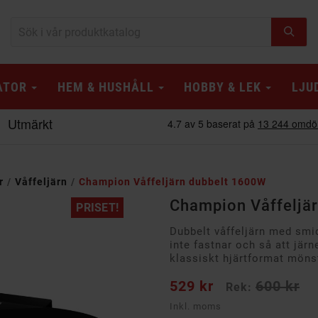
ATOR
HEM & HUSHÅLL
HOBBY & LEK
LJU
r
Våffeljärn
Champion Våffeljärn dubbelt 1600W
Champion Våffeljä
PRISET!
Dubbelt våffeljärn med smid
inte fastnar och så att järn
klassiskt hjärtformat möns
529 kr
600 kr
Rek:
Inkl. moms