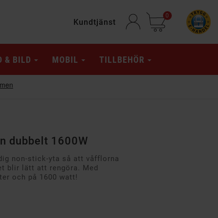
0
Kundtjänst
D & BILD
MOBIL
TILLBEHÖR
rn dubbelt 1600W
ig non-stick-yta så att våfflorna
et blir lätt att rengöra. Med
ter och på 1600 watt!