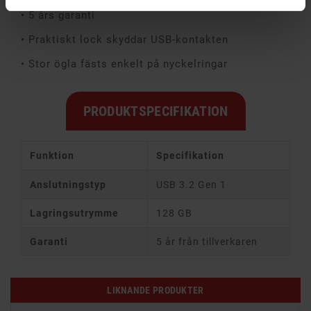
• 5 års garanti
• Praktiskt lock skyddar USB-kontakten
• Stor ögla fästs enkelt på nyckelringar
PRODUKTSPECIFIKATION
Funktion
Specifikation
Anslutningstyp
USB 3.2 Gen 1
Lagringsutrymme
128 GB
Garanti
5 år från tillverkaren
LIKNANDE PRODUKTER