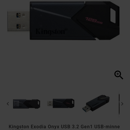



Kingston Exodia Onyx USB 3.2 Gen1 USB-minne