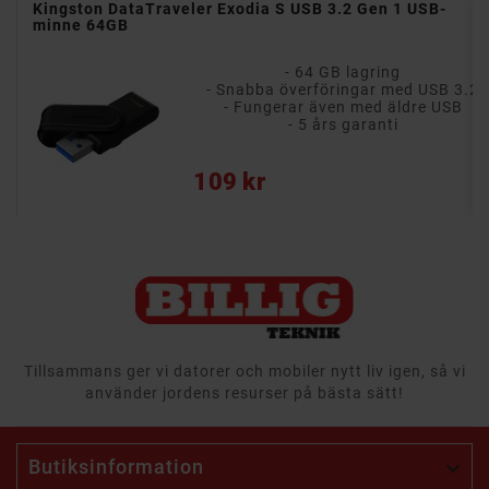
Kingston DataTraveler Exodia S USB 3.2 Gen 1 USB-
minne 64GB
- 64 GB lagring
3.2
- Snabba överföringar med USB 3.2
B
- Fungerar även med äldre USB
- 5 års garanti
Pris
109 kr
Tillsammans ger vi datorer och mobiler nytt liv igen, så vi
använder jordens resurser på bästa sätt!
Butiksinformation
