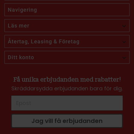
Navigering
Läs mer

Återtag, Leasing & Företag

Ditt konto

Få unika erbjudanden med rabatter!
Skräddarsydda erbjudanden bara för dig.
Jag vill få erbjudanden