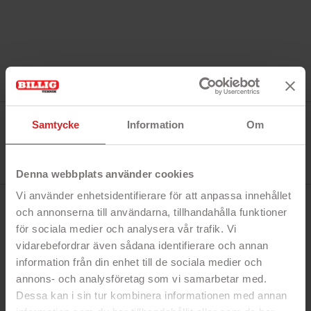
Tillverkare:
Samtycke
Information
Om
Kingston
Referens:
DTXON/128GB
I lager
0 Produkt
Denna webbplats använder cookies
Vi använder enhetsidentifierare för att anpassa innehållet
BESKRIVNING
och annonserna till användarna, tillhandahålla funktioner
för sociala medier och analysera vår trafik. Vi
vidarebefordrar även sådana identifierare och annan
Snabbfakta!
information från din enhet till de sociala medier och
annons- och analysföretag som vi samarbetar med.
- 128 GB minne
- Snabba överföringar med USB 3.2
Dessa kan i sin tur kombinera informationen med annan
- Fungerar även med äldre USB