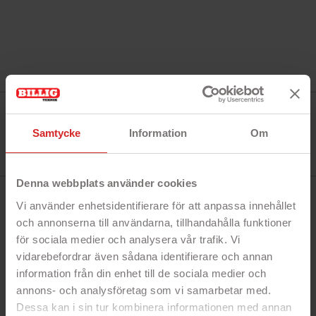
Tillverkare:
Kingston
Referens:
Samtycke
Information
Om
DTXM/256GB
I lager
0 Produkt
Denna webbplats använder cookies
BESKRIVNING
Vi använder enhetsidentifierare för att anpassa innehållet
och annonserna till användarna, tillhandahålla funktioner
för sociala medier och analysera vår trafik. Vi
Snabbfakta!
vidarebefordrar även sådana identifierare och annan
- 256 GB minne
information från din enhet till de sociala medier och
- Snabba överföringar med USB 3.2
annons- och analysföretag som vi samarbetar med.
- Fungerar även med äldre USB
Dessa kan i sin tur kombinera informationen med annan