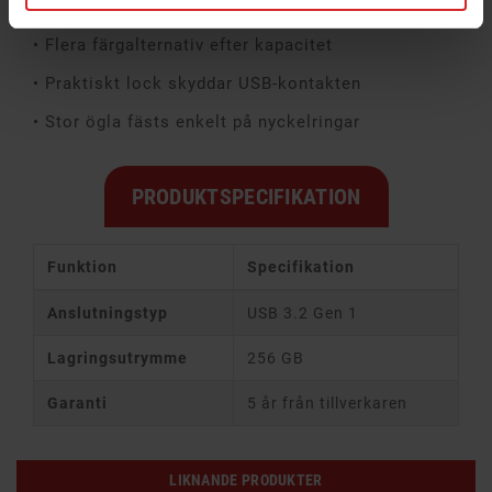
• 5 års garanti
• Flera färgalternativ efter kapacitet
• Praktiskt lock skyddar USB-kontakten
• Stor ögla fästs enkelt på nyckelringar
PRODUKTSPECIFIKATION
Funktion
Specifikation
Anslutningstyp
USB 3.2 Gen 1
Lagringsutrymme
256 GB
Garanti
5 år från tillverkaren
LIKNANDE PRODUKTER