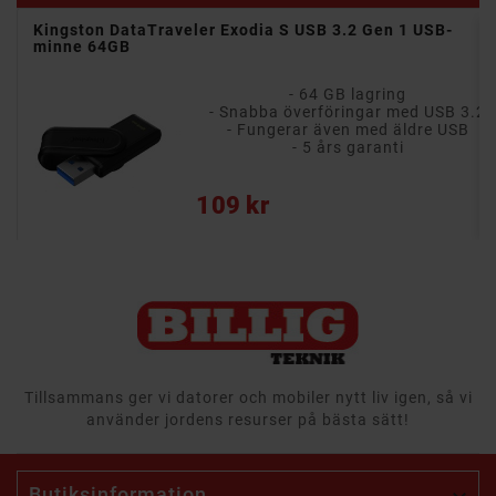
Kingston DataTraveler Exodia S USB 3.2 Gen 1 USB-
minne 64GB
- 64 GB lagring
3.2
- Snabba överföringar med USB 3.2
B
- Fungerar även med äldre USB
- 5 års garanti
Pris
109 kr
Tillsammans ger vi datorer och mobiler nytt liv igen, så vi
använder jordens resurser på bästa sätt!
Butiksinformation