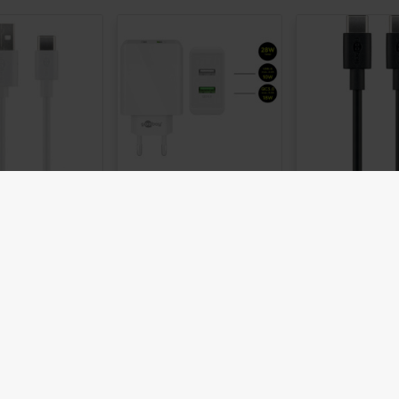



bay USB-C
Goobay
Goobay U
 USB-kabel
Strömadapter
till US
d & synk i
med 2xUSB
laddkabe
 längder 3A
Quick Charge
synkkabe
5W, vit
QC3.0 28W 2A
till 60W, 
B-C-kabel med
QC3.0
Goobay USB-
 i ena änden
snabbladdande
USB-C ladd
lig USB (USB-
väggladdare med
synkroniseri
en andra. För
2xUSB med stöd för
för exempe
lvis laddning
Qualcomm Quick
laddning av
bila enheter
Charge 3.0 på 2
enheter e
eller...
Ampere och 28 Watt.
dataöverföri