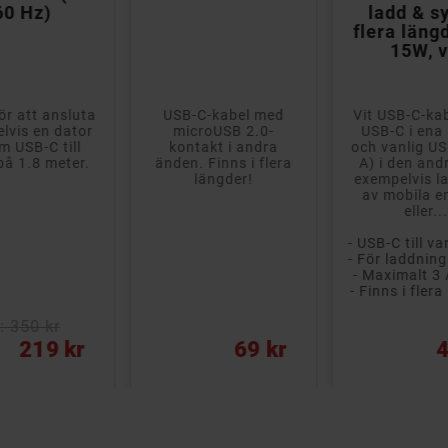
60 Hz)
ladd & sy
flera läng
15W, v
ör att ansluta
USB-C-kabel med
Vit USB-C-ka
lvis en dator
microUSB 2.0-
USB-C i ena
m USB-C till
kontakt i andra
och vanlig U
å 1.8 meter.
änden. Finns i flera
A) i den and
längder!
exempelvis l
av mobila e
eller...
- Maximalt 3
- Finns i fler
: 350 kr
Pris
Pris
219 kr
69 kr
4