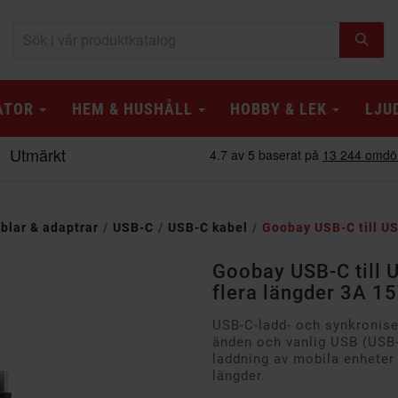
ATOR
HEM & HUSHÅLL
HOBBY & LEK
LJU
blar & adaptrar
USB-C
USB-C kabel
Goobay USB-C till US
Goobay USB-C till U
flera längder 3A 15
USB-C-ladd- och synkronis
änden och vanlig USB (USB-
laddning av mobila enheter e
längder.