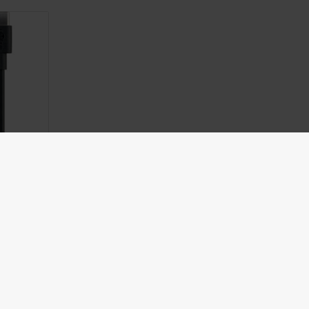
SB-C
B-C
l och
l upp
svart
C till
- och
ngskabel
lvis
 mobila
ller
ng i...