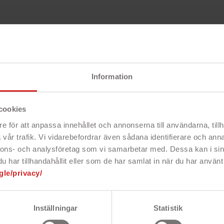
49386756
Beskri
ekt
Information
cookies
e för att anpassa innehållet och annonserna till användarna, tillh
el i flera längder 3A 15W,
vår trafik. Vi vidarebefordrar även sådana identifierare och anna
nnons- och analysföretag som vi samarbetar med. Dessa kan i sin
har tillhandahållit eller som de har samlat in när du har använt 
h synkroniseringskabel! Laddning med
gle/privacy/
öringshastigheten är USB 2.0 (max
der.
Inställningar
Statistik