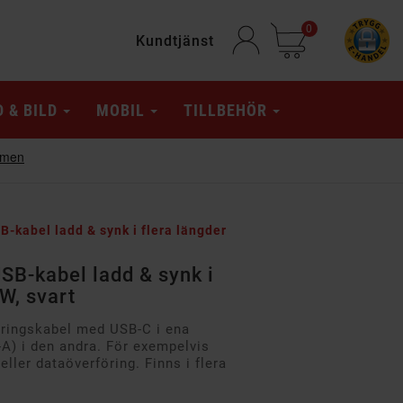
0
Kundtjänst
D & BILD
MOBIL
TILLBEHÖR
B-kabel ladd & synk i flera längder
SB-kabel ladd & synk i
W, svart
eringskabel med USB-C i ena
A) i den andra. För exempelvis
ller dataöverföring. Finns i flera