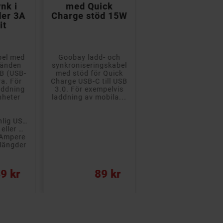
nk i
med Quick
meter
der 3A
Charge stöd 15W
it
bel med
Goobay ladd- och
USB-C-kabel med
 änden
synkroniseringskabel
USB-B kontakt i
SB (USB-
med stöd för Quick
andra änden. Pass
ra. För
Charge USB-C till USB
exempelvis bra so
addning
3.0. För exempelvis
en USB-C
nheter
laddning av mobila...
skrivarkabel.
Kabellängden är 1
meter.
- USB-C till vanlig USB
- För laddning eller dataöverföring
 Ampere
a längder
Pris
Pris
9 kr
89 kr
99 kr