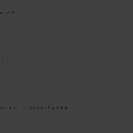
nom 24h
everans
14 dagar öppet köp