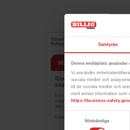
Tillverkare:
Goobay
Ean13:
40408
Referens:
38675
I lager:
14 obj
Samtycke
BESKRIVNING
Denna webbplats använder 
Vi använder enhetsidentifierar
Goobay USB-C till USB-kab
sociala medier och analysera 
svart
till de sociala medier och a
med annan information som du 
Goobay USB-C till USB-A ladd- oc
https://business.safety.goo
maximalt 3 Ampere och dataöverf
480 Mbit/s).
Samtyckesval
Laddkabeln finns i flera olika läng
Nödvändiga