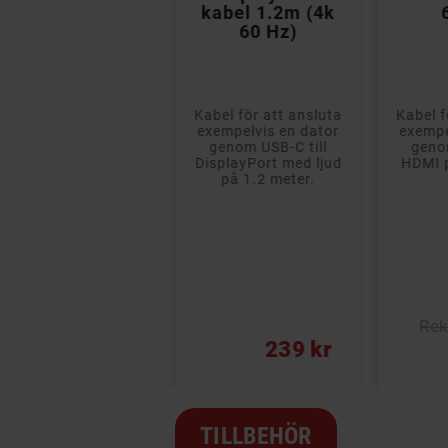
vit upp till 60W
kabel 1.2m (4k
bildskärmskabel
60 Hz)
4K@60Hz
USB-C-kabel med
Kabel för att ansluta
Kabel f
stöd för USB 3.1 och
exempelvis en dator
exempe
överföringar upp till
genom USB-C till
geno
5 Gbps. Stödjer
DisplayPort med ljud
HDMI p
QuickCharge
på 1.2 meter.
upersnabb laddning
med upp till 60...
- USB Ladd- och Synkkabel
- Passar både surfplattor och mobiler
Rek: 100 kr
Rek
ris
Pris
Pris
99 kr
239 kr
TILLBEHÖR