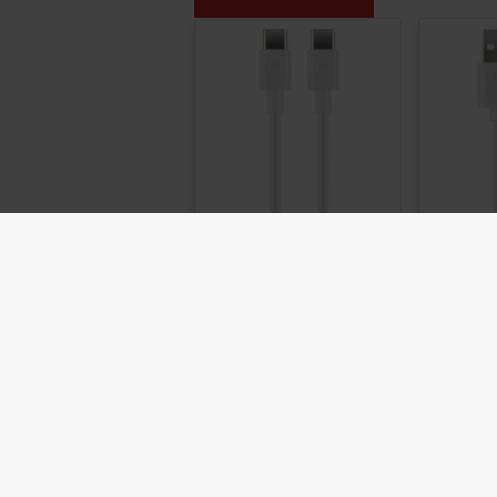

Goobay USB-C
Goo
till USB-C
till
laddkabel och
lad
synkkabel upp
flera
till 60W, vit
1
Goobay USB-C till
Vit US
USB-C ladd- och
USB-C
synkroniseringskabel
och van
för exempelvis
A) i d
laddning av mobila
exempe
enheter eller
av mo
dataöverföring i...