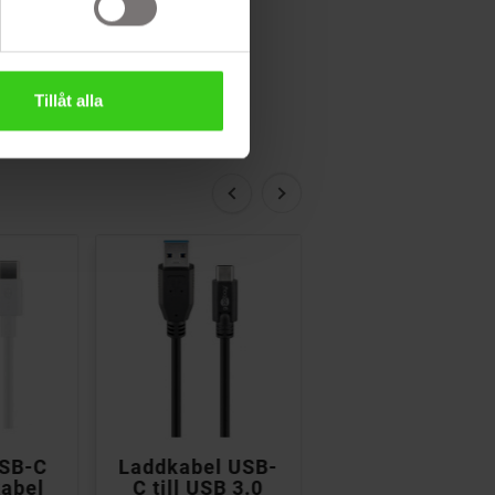
Tillåt alla


SB-C
Laddkabel USB-
USB-C till USB-
kabel
C till USB 3.0
skrivarkabel 1