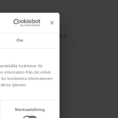
vning
Mer information
Om
andahålla funktioner för
n information från din enhet
 tur kombinera informationen
deras tjänster.
Marknadsföring