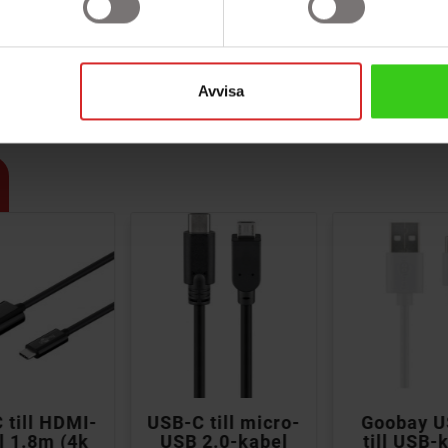
A (15.0 W)
Avvisa



 till HDMI-
USB-C till micro-
Goobay U
l 1.8m (4k
USB 2.0-kabel
till USB-