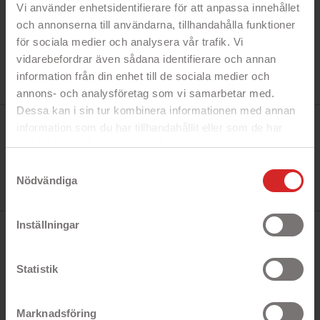
Vi använder enhetsidentifierare för att anpassa innehållet
och annonserna till användarna, tillhandahålla funktioner
för sociala medier och analysera vår trafik. Vi
vidarebefordrar även sådana identifierare och annan
information från din enhet till de sociala medier och
annons- och analysföretag som vi samarbetar med.
Dessa kan i sin tur kombinera informationen med annan
Tillverkare:
information som du har tillhandahållit eller som de har
Goobay
Referens:
samlat in när du har använt deras tjänster.
66620
https://business.safety.google/privacy/
Ean13:
Samtyckesval
4040849666209
Nödvändiga
I lager
0 objekt
Inställningar
BESKRIVNING
Statistik
Antennkabel med F-kontakt SAT Koaxialkabel
perfekt för anslutning till satellitenheter med 75
Ohms impedans. 2x shielded class A, >85 dB. Den
Marknadsföring