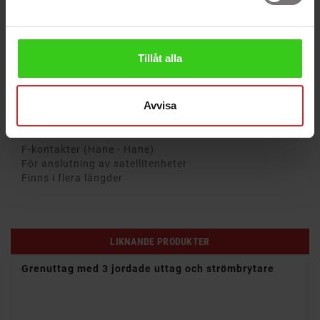
fungerar även som modemkabel.
En antennkabel med F-kontakter (hane) i båda
ändarna som är perfekt för anslutning till
satellitenheter i vit färg. De förnicklade
Tillåt alla
kontakterna garanterar perfekt ljud- och
videoåtergivning och är idealisk för satellit och
DVB-T-program.
Avvisa
Egenskaper
F-kontakter (Hane - Hane)
För anslutning av satellitenheter
Finns i flera längder
LIKNANDE PRODUKTER
Grenuttag med 3 jordade uttag och strömbrytare