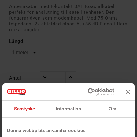
Antennkabel med F-kontakt SAT Koaxialkabel
perfekt för anslutning till satellitenheter. Den
fungerar även som modemkabel. Med 75 Ohms
impedans. 2x shielded class A, >85 dB Finns i flera
olika längder.
Längd
Antal
Alltid
Snabb
14 dagar öppet
Samtycke
Information
Om
garanti
leverans
köp
Denna webbplats använder cookies