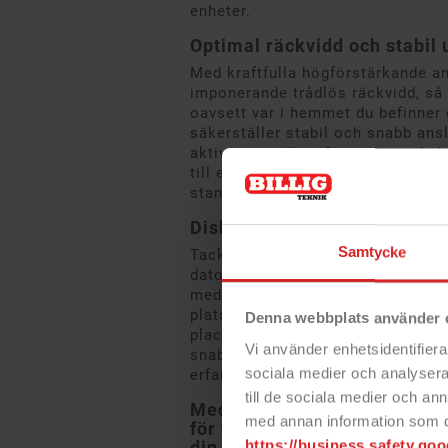
enheter.
Optimal räckvidd och stabil
Med kraftfulla högförstärkande a
imponerande trådlös räckvidd, så 
oavsett var i hemmet du befinner 
säkerställer stabil och snabb ansl
aktiva samtidigt. Oavsett om du by
till ett befintligt är kortet fullt
standarder som 802.11n, g och b.
Diskret installation med ma
Samtycke
Tack vare PCI Express-gränssnitte
dator, vilket både sparar plats o
med äldre PCI-kort eller externa a
platser (x1, x4, x8, x16) och håll
Denna webbplats använder 
placerats för optimal signalmotta
Vi använder enhetsidentifierar
snabb med en användarvänlig guid
sociala medier och analysera 
erfarna användare.
till de sociala medier och a
Med D-Link DWA-582 får du e
med annan information som du 
för trådlös uppkoppling – pe
https://business.safety.goo
din dator till en snabbare W