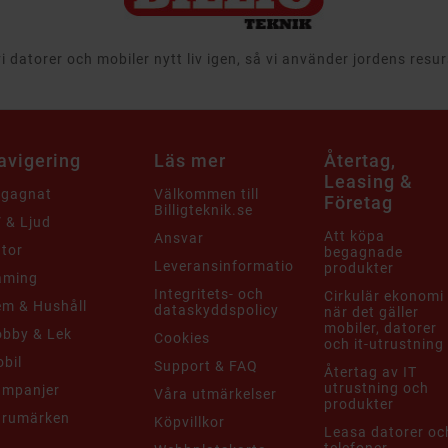
 datorer och mobiler nytt liv igen, så vi använder jordens resu
avigering
Läs mer
Återtag,
Leasing &
egagnat
Välkommen till
Företag
Billigteknik.se
 & Ljud
Att köpa
Ansvar
tor
begagnade
Leveransinformation
produkter
aming
Integritets- och
Cirkulär ekonomi
m & Hushåll
dataskyddspolicy
när det gäller
mobiler, datorer
bby & Lek
Cookies
och it-utrustning
bil
Support & FAQ
Återtag av IT
utrustning och
ampanjer
Våra utmärkelser
produkter
arumärken
Köpvillkor
Leasa datorer oc
telefoner