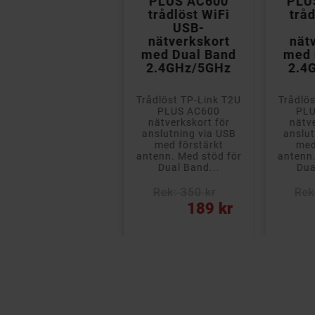
Nano AC600
PLUS AC600
PLU
trådlöst WiFi
trådlöst WiFi
tråd
USB-
USB-
nätverkskort
nätverkskort
nät
med Dual Band
med Dual Band
med 
2.4GHz/5GHz
2.4GHz/5GHz
2.4
Trådlöst NANO
Trådlöst TP-Link T2U
Trådlös
nätverkskort för
PLUS AC600
PLU
anslutning via USB.
nätverkskort för
nätv
Med stöd för Dual
anslutning via USB
anslut
Band både 5GHz och
med förstärkt
med
,4 GHz i hastigheter
antenn. Med stöd för
antenn.
upp...
Dual Band...
Dua
Rek: 350 kr
Rek: 350 kr
Rek
ris
Pris
Pris
159 kr
189 kr