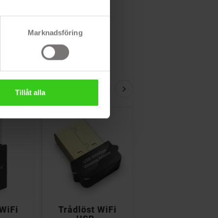
Marknadsföring
Tillåt alla


 WiFi
Trådlöst WiFi
TP-Link Arche