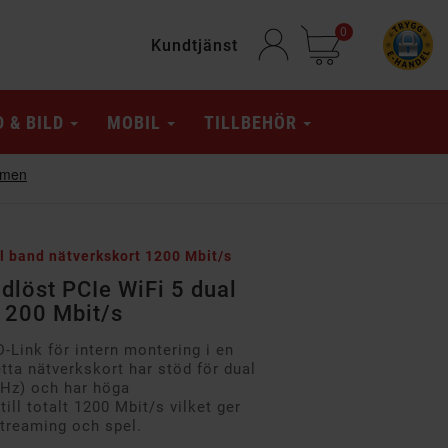
0
Kundtjänst
D & BILD
MOBIL
TILLBEHÖR
l band nätverkskort 1200 Mbit/s
dlöst PCIe WiFi 5 dual
1200 Mbit/s
D-Link för intern montering i en
etta nätverkskort har stöd för dual
GHz) och har höga
ill totalt 1200 Mbit/s vilket ger
streaming och spel.