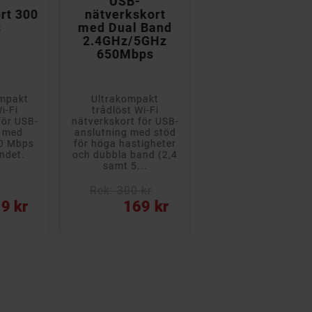
-
USB-
T3U AC1300
rt 300
nätverkskort
trådlöst WiFi
s
med Dual Band
USB-
2.4GHz/5GHz
nätverkskort
650Mbps
med Dual Ban
mpakt
Ultrakompakt
Trådlöst mini-
i-Fi
trådlöst Wi-Fi
nätverkskort från T
för USB-
nätverkskort för USB-
Link för anslutnin
g med
anslutning med stöd
via USB. Med stöd f
00 Mbps
för höga hastigheter
Dual Band (5 GHz
ndet.
och dubbla band (2,4
och 2,4 GHz) i...
samt 5...
Rek: 300 kr
Rek: 300 kr
Pris
Pris
9 kr
169 kr
209 kr