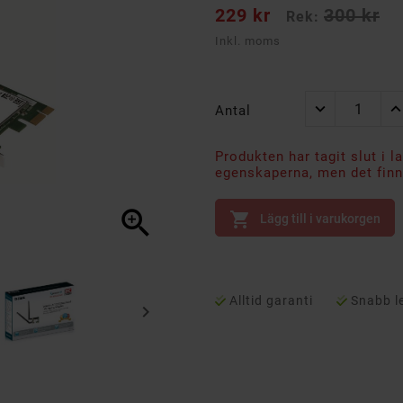
229 kr
300 kr
Rek:
Inkl. moms
Antal
Produkten har tagit slut i l
egenskaperna, men det finns


Lägg till i varukorgen
Alltid garanti
Snabb l
