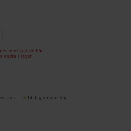
ager med just de här
 andra i lager.
everans
14 dagar öppet köp