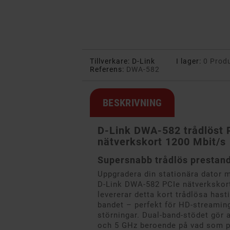
Tillverkare:
D-Link
I lager:
0 Prod
Referens:
DWA-582
BESKRIVNING
D-Link DWA-582 trådlöst 
nätverkskort 1200 Mbit/s
Supersnabb trådlös prestan
Uppgradera din stationära dator m
D-Link DWA-582 PCIe nätverkskort
levererar detta kort trådlösa hast
bandet – perfekt för HD-streaming
störningar. Dual-band-stödet gör 
och 5 GHz beroende på vad som pa