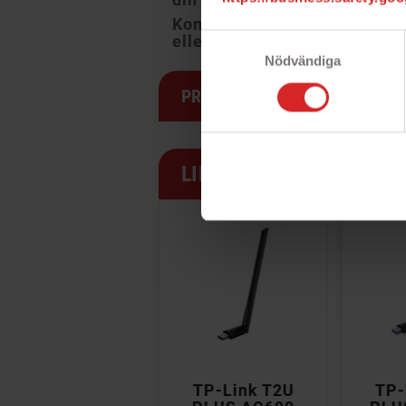
Kompatibelt med stationär d
eller bättre) samt Windows 1
Samtyckesval
Nödvändiga
PRODUKTSPECIFIKATION
LIKNANDE PRODUKTER


TP-Link T2U
TP-Link T2U
TP-