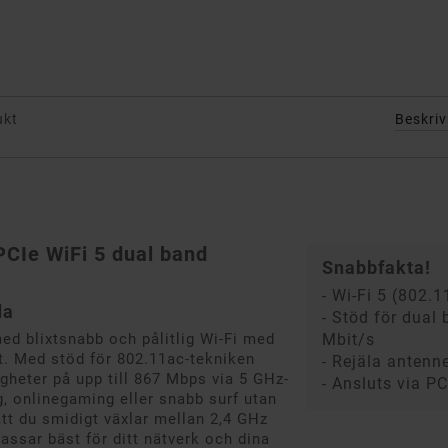
ukt
Beskri
PCIe WiFi 5 dual band
Snabbfakta!
- Wi-Fi 5 (802.1
da
- Stöd för dual 
ed blixtsnabb och pålitlig Wi-Fi med
Mbit/s
. Med stöd för 802.11ac-tekniken
- Rejäla antenn
igheter på upp till 867 Mbps via 5 GHz-
- Ansluts via PC
, onlinegaming eller snabb surf utan
att du smidigt växlar mellan 2,4 GHz
ssar bäst för ditt nätverk och dina