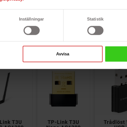
ator som har en PCIe-plats (x1
0 eller 11.
Inställningar
Statistik
Avvisa



Link T3U
TP-Link T3U
Trådlöst