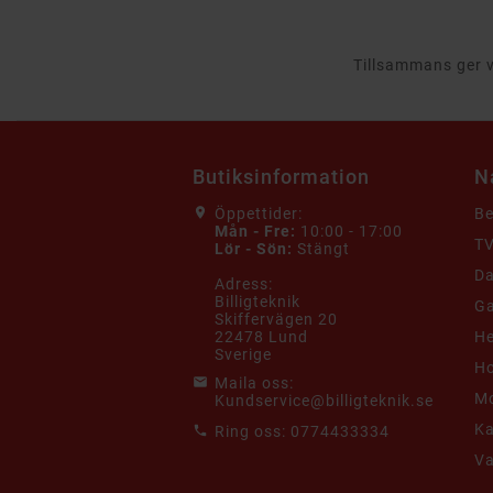
Tillsammans ger vi
Butiksinformation
N
Öppettider:
B
Mån - Fre:
10:00 - 17:00
TV
Lör - Sön:
Stängt
Da
Adress:
Billigteknik
G
Skiffervägen 20
22478 Lund
He
Sverige
Ho
Maila oss:
Mo
Kundservice@billigteknik.se
K
Ring oss:
0774433334
V