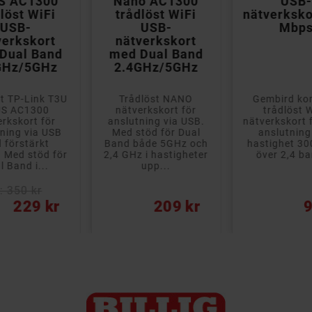
S AC1300
Nano AC1300
USB
löst WiFi
trådlöst WiFi
nätverksko
USB-
USB-
Mbp
verkskort
nätverkskort
Dual Band
med Dual Band
GHz/5GHz
2.4GHz/5GHz
t TP-Link T3U
Trådlöst NANO
Gembird ko
S AC1300
nätverkskort för
trådlöst W
erkskort för
anslutning via USB.
nätverkskort 
ning via USB
Med stöd för Dual
anslutnin
 förstärkt
Band både 5GHz och
hastighet 3
 Med stöd för
2,4 GHz i hastigheter
över 2,4 ba
l Band i...
upp...
: 350 kr
Pris
Pris
229 kr
209 kr
9