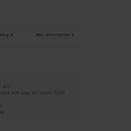
vning
Mer information
1 ac)
band och upp till totalt 1200
er
Ie