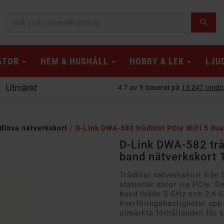
ATOR
HEM & HUSHÅLL
HOBBY & LEK
LJU
dlösa nätverkskort
D-Link DWA-582 trådlöst PCIe WiFi 5 dua
D-Link DWA-582 trå
band nätverkskort 
Trådlöst nätverkskort från 
stationär dator via PCIe. D
band (både 5 GHz och 2,4 
överföringshastigheter upp t
utmärkta förhållanden för 