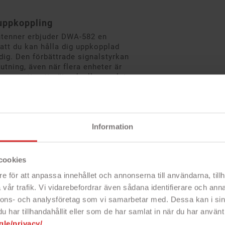
 uppkoppling
ntenner erbjuder DWA-582 en
att du kan hålla dig uppkopplad
dig. Den förbättrade signalstyrkan
utning, även när flera enheter är
gger ett nytt nätverk eller ansluter
 bakåtkompatibelt med äldre trådlösa
ximal prestanda
Information
t installeras DWA-582 direkt inuti din
ch ger överlägsen prestanda jämfört
daptrar. Passar i alla typer av PCIe-
s snyggt dold samtidigt som antennerna
cookies
gning. Installationen är enkel och
e för att anpassa innehållet och annonserna till användarna, tillh
e – perfekt för både nybörjare och
vår trafik. Vi vidarebefordrar även sådana identifierare och anna
nnons- och analysföretag som vi samarbetar med. Dessa kan i sin
n smidig och kraftfull lösning
har tillhandahållit eller som de har samlat in när du har använt 
rfekt för dig som vill uppgradera
gle/privacy/
i-Fi-standard.