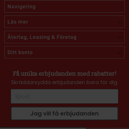
Navigering
Läs mer

Återtag, Leasing & Företag

Ditt konto

Få unika erbjudanden med rabatter!
Skräddarsydda erbjudanden bara för dig.
Jag vill få erbjudanden