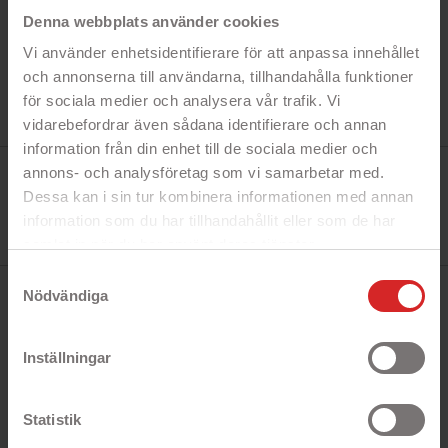
Denna webbplats använder cookies
Vi använder enhetsidentifierare för att anpassa innehållet
och annonserna till användarna, tillhandahålla funktioner
för sociala medier och analysera vår trafik. Vi
vidarebefordrar även sådana identifierare och annan
information från din enhet till de sociala medier och
Tillverkare:
annons- och analysföretag som vi samarbetar med.
Goobay
Dessa kan i sin tur kombinera informationen med annan
Referens:
59878
information som du har tillhandahållit eller som de har
I lager
0 Produkt
samlat in när du har använt deras tjänster.
https://business.safety.google/privacy/
Samtyckesval
Nödvändiga
BESKRIVNING
Inställningar
Snabbfakta!
- Trådlös laddning
Statistik
- Slipp sladdar
- Ladda upp med microUSB