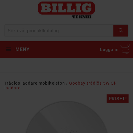
0
MENY
Logga in
Trådlös laddare mobiltelefon
Goobay trådlös 5W Qi-
laddare
PRISET!