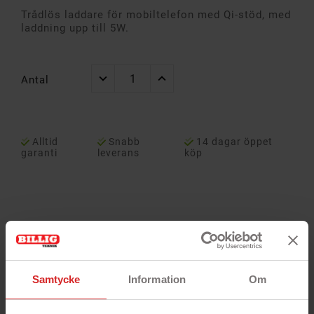
Trådlös laddare för mobiltelefon med Qi-stöd, med
laddning upp till 5W.
Antal
Alltid
Snabb
14 dagar öppet
garanti
leverans
köp
Samtycke
Information
Om