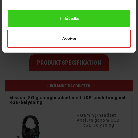
- Passar både surfplattor och mobiler
Tillåt alla
Goobay USB 3.1 Gen 1 USB-C-kabel, vit. Med stöd
för överföringar upp till 5 Gbps och laddning upp
till 4,5 Watt. Stödjer QuickCharge supersnabb
Avvisa
laddning med upp till 60 watt.
PRODUKTSPECIFIKATION
LIKNANDE PRODUKTER
Mission SG gamingheadset med USB-anslutning och
RGB-belysning
- Gaming-headset
- Ansluts genom USB
- RGB-belysning