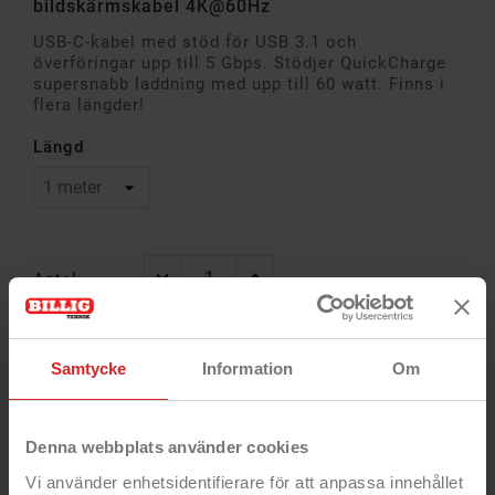
bildskärmskabel 4K@60Hz
USB-C-kabel med stöd för USB 3.1 och
överföringar upp till 5 Gbps. Stödjer QuickCharge
supersnabb laddning med upp till 60 watt. Finns i
flera längder!
Längd
Antal
Samtycke
Information
Om
Alltid
Snabb
14 dagar öppet
garanti
leverans
köp
Denna webbplats använder cookies
Vi använder enhetsidentifierare för att anpassa innehållet