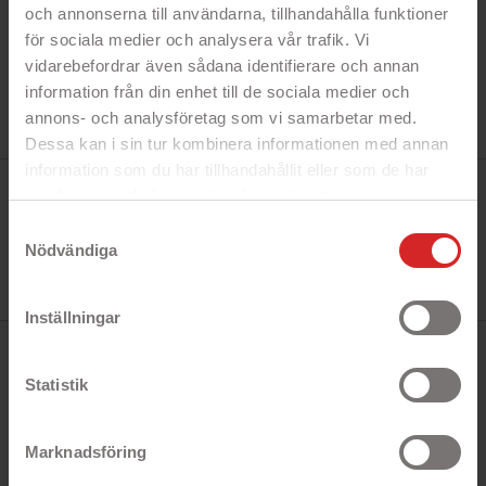
och annonserna till användarna, tillhandahålla funktioner
för sociala medier och analysera vår trafik. Vi
vidarebefordrar även sådana identifierare och annan
information från din enhet till de sociala medier och
annons- och analysföretag som vi samarbetar med.
Dessa kan i sin tur kombinera informationen med annan
information som du har tillhandahållit eller som de har
Tillverkare:
samlat in när du har använt deras tjänster.
Goobay
Referens:
https://business.safety.google/privacy/
Samtyckesval
67194
Ean13:
Nödvändiga
4040849671944
I lager
3 objekt
Inställningar
BESKRIVNING
Statistik
Snabbfakta!
Marknadsföring
- USB Ladd- och Synkkabel