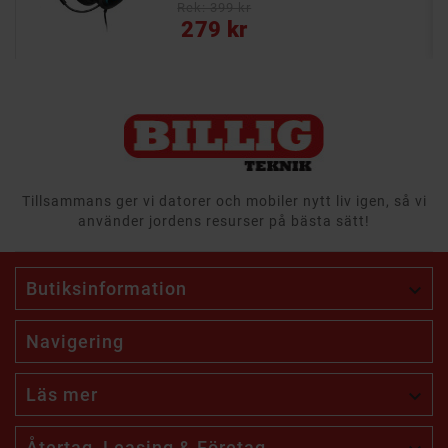
Rek: 399 kr
Pris
279 kr
Tillsammans ger vi datorer och mobiler nytt liv igen, så vi
använder jordens resurser på bästa sätt!
Butiksinformation

Navigering
Läs mer

Återtag, Leasing & Företag