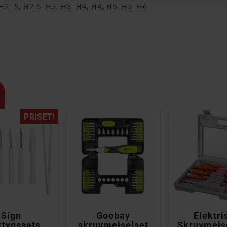
H2. 5, H2.5, H3, H3, H4, H4, H5, H5, H6
PRISET!



Sign
Goobay
Elektri
ktygssats
skruvmejselset
Skruvmejse