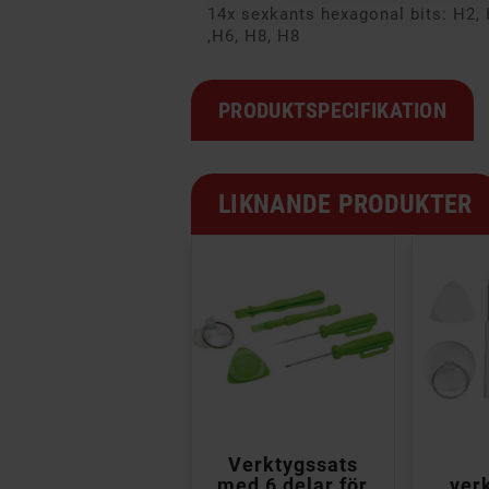
14x sexkants hexagonal bits: H2, 
,H6, H8, H8
PRODUKTSPECIFIKATION
LIKNANDE PRODUKTER


Goobay
Verktygssats
skruvmejselset
med 6 delar för
ver