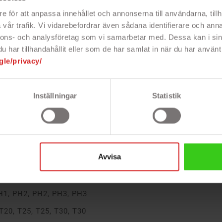
e för att anpassa innehållet och annonserna till användarna, tillh
 i vanadium stål (CRV) vilket gör dem
vår trafik. Vi vidarebefordrar även sådana identifierare och anna
nnons- och analysföretag som vi samarbetar med. Dessa kan i sin
har tillhandahållit eller som de har samlat in när du har använt 
gle/privacy/
100 mm, 6 x 38 mm
H2 x 125 mm, PH2 x 100 mm, PH1 x 75
Inställningar
Statistik
50 mm, 2 x 50 mm
ejslar: 2.5 x 50 mm, 2 x 50 mm
 T7, T8, T9, T10 x 50 mm
Avvisa
 4 mm, 5 mm, 5 mm, 6 mm, 6 mm
PH1, PH2, PH2, PH3, PH3
 T20, T25, T25, T30, T30