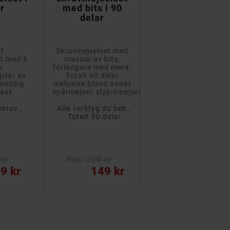
ar
med bits i 90
mm för iPhone
delar
m.m.
kt
Skruvmejselset med
Skruvmejsel
et med 8
massor av bits,
Pentalobe P2 0,8 
n
förlängare med mera.
för att arbeta med
slar av
Totalt 90 delar
exempelvis iPhone
I smidig
inklusive bland annat
SE, 5C, 5S, 6, 6 Plus
sask.
spårmejsel, stjärnmejsel,...
6S, 6S Plus, 7, 7 Plu
8, 8...
- 8 delar med skruvmejslar och andra verktyg
- Alla verktyg du behöver
- Totalt 90 delar
kr
Rek: 200 kr
Rek: 50 kr
Pris
Pris
9 kr
149 kr
19 kr