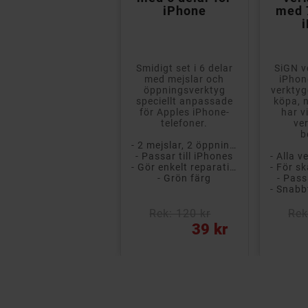
r
och bitsset med
iPhone
med 7
26 delar
Goobay skruv- och
Smidigt set i 6 delar
SiGN v
bitsset kombinerar
med mejslar och
iPhon
hög precision,
öppningsverktyg
verktyg
ergonomi och smart
speciellt anpassade
köpa, 
design i ett kompakt
för Apples iPhone-
har v
och robust format.
telefoner.
ve
Med tydligt...
b
- 2 mejslar, 2 öppningsverktyg, sugkopp, bändverktyg
- Bitsset med totalt 26 delar
- Passar till iPhones
- Magnetiskt fästsystem
- Gör enkelt reparationer på egen hand
- Alla verktyg du behöver
- Grön färg
- Pass
Rek: 150 kr
Rek: 120 kr
Rek
ris
Pris
Pris
119 kr
39 kr