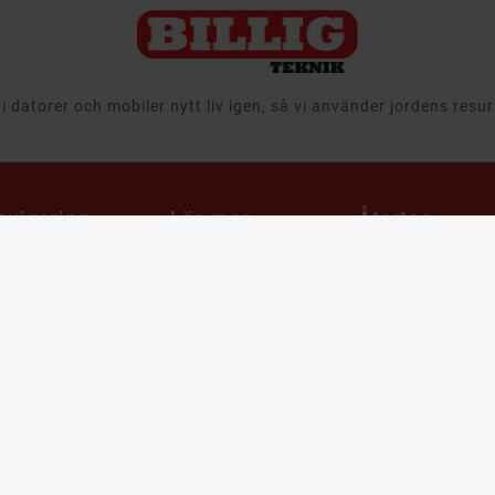
 datorer och mobiler nytt liv igen, så vi använder jordens resu
avigering
Läs mer
Återtag,
Leasing &
egagnat
Välkommen till
Företag
Billigteknik.se
 & Ljud
Att köpa
Ansvar
tor
begagnade
Leveransinformation
produkter
aming
Integritets- och
Cirkulär ekonomi
m & Hushåll
dataskyddspolicy
när det gäller
mobiler, datorer
bby & Lek
Cookies
och it-utrustning
bil
Support & FAQ
Återtag av IT
utrustning och
ampanjer
Våra utmärkelser
produkter