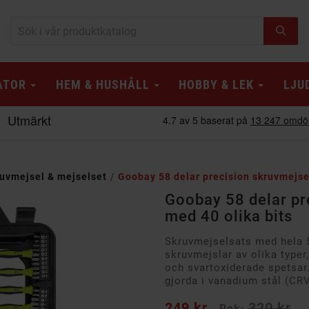
ATOR
HEM & HUSHÅLL
HOBBY & LEK
LJU
uvmejsel & mejselset
Goobay 58 delar precision skruvmejse
Goobay 58 delar pr
med 40 olika bits
Skruvmejselsats med hela 5
skruvmejslar av olika type
och svartoxiderade spetsar
gjorda i vanadium stål (CRV
249 kr
320 kr
Rek: