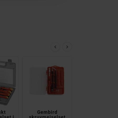


skt
Gembird
Skruvmejsel
lset i
skruvmejselset
Pentalobe P2 0