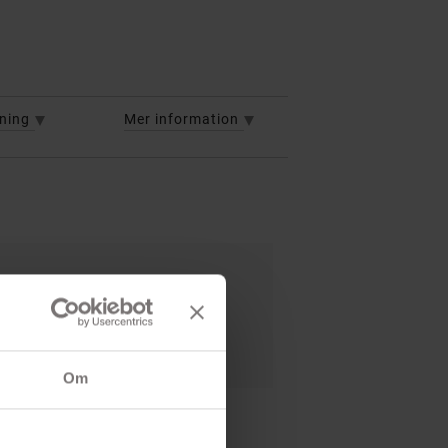
vning
Mer information
 fast skruvarna
u behöver
Om