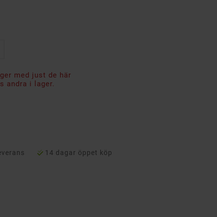
ager med just de här
 andra i lager.
everans
14 dagar öppet köp