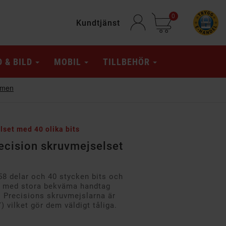
0
Kundtjänst
D & BILD
MOBIL
TILLBEHÖR
lset med 40 olika bits
ecision skruvmejselset
8 delar och 40 stycken bits och
r, med stora bekväma handtag
. Precisions skruvmejslarna är
) vilket gör dem väldigt tåliga.