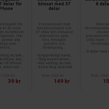
 delar för
bitsset med 37
8 del
iPhone
delar
erktygskit för
Precisionsset med
Elekris
e är de sista
bitsskruvmejsel och
skruvmejsels
en du behöver
37 olika bits inklusive
stycke
någonsin. Här
stjärnskruv, spår,
precisionsmej
i samlat alla
torx, hexagon,
olika typer. 
rktyg som
pozidriv och
förvaring
ehövs...
förlängning...
- Alla verktyg du behöver
- Greppvänligt handtag
- För skärmbyte, batteribyte eller annan reparation
- Tålig konstruktion i kromvanadiumstål
ar till iPhone
- Alla verktyg du behöver
- Snabbt, enkel och säker lagning på egen hand
- Extra lång räckvidd
: 120 kr
Rek: 200 kr
Rek: 250 
Pris
Pris
39 kr
149 kr
15