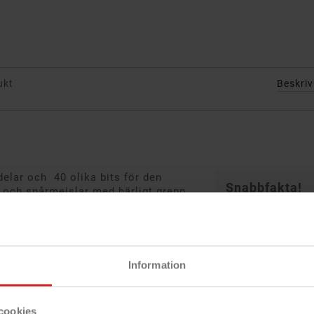
ukt
Beskri
lar och 40 olika bits för den
Snabbfakta!
 och spårmejslar med härligt grepp
- Magnet håller
- Hållbart
- Alla verktyg d
- Bra grepp
Information
ng livslängd
ögre vridmoment och det blir lättare att
ch klinga ger längre livslängd och mer
cookies