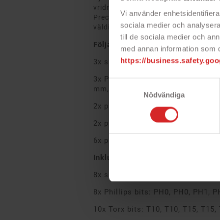
vridmoment från handtag till skruv
Vi använder enhetsidentifierar
Precisions skruvmejslarna är gjorda
sociala medier och analysera 
väldigt tåliga.
till de sociala medier och a
Följande mejseltyper medföljer
med annan information som du 
https://business.safety.goo
3x spårmejslar: 6 x 125 mm, 5 x 
3x Phillips-head skruvmejslar: P
Samtyckesval
mm, PH2 x 38 mm
Nödvändiga
2x precision spårmejslar: 2.5 x 
2x precision Phillips-head skruvm
6x precision Torxmejslar: T5, T6,
Inkluderar 40 bits:
8x spårbits: 3 mm, 3 mm, 4 mm,
8x Phillips bits: PH0, PH0, PH1, 
10x Torx bits: T10, T10, T15, T15,