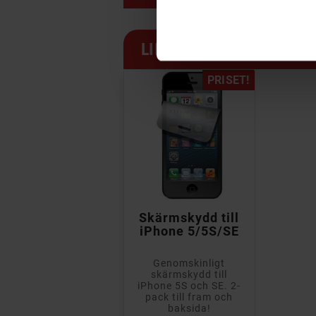
LIKNANDE PRODUKTER
PRISET!

Skärmskydd till
iPhone 5/5S/SE
Genomskinligt
skärmskydd till
iPhone 5S och SE. 2-
pack till fram och
baksida!