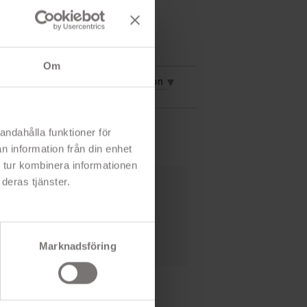
Om
vning
Mer information
andahålla funktioner för
n information från din enhet
 tur kombinera informationen
deras tjänster.
t skärmskydd
epor
ive putsduk
Marknadsföring
S och SE