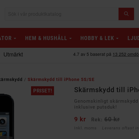
ATOR
HEM & HUSHÅLL
HOBBY & LEK
LJU
kärmskydd
Skärmskydd till iPhone 5S/SE
Skärmskydd till iP
PRISET!
Genomskinligt skärmskydd t
inklusive putsduk!
9 kr
60 kr
Rek:
Inkl. moms
Leverans oftast i