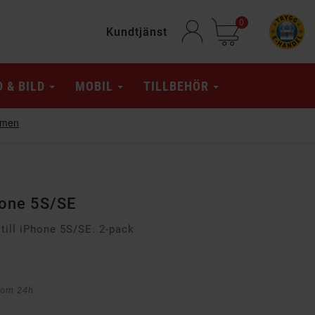
0
Kundtjänst
D & BILD
MOBIL
TILLBEHÖR
hone 5S/SE
ill iPhone 5S/SE. 2-pack
nom 24h