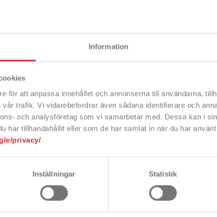
Information
ekt
Beskri
cookies
e för att anpassa innehållet och annonserna till användarna, tillh
vår trafik. Vi vidarebefordrar även sådana identifierare och anna
nnons- och analysföretag som vi samarbetar med. Dessa kan i sin
ll iPhone 5S och SE. 2-pack.
har tillhandahållit eller som de har samlat in när du har använt 
Snabbfakta!
gle/privacy/
- Genomskinlig
- Skyddar mot r
- 2-pack inklus
Inställningar
Statistik
- Till iPhone 5