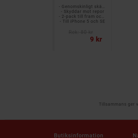
- Genomskinligt skärmskydd
- Skyddar mot repor
- 2-pack till fram och baksida
- Till iPhone 5 och SE
Rek: 80 kr
Pris
9 kr
Tillsammans ger vi
Butiksinformation
N