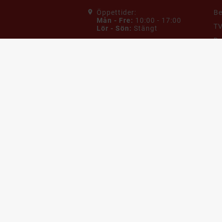
Öppettider:
B
Mån - Fre:
10:00 - 17:00
TV
Lör - Sön:
Stängt
Da
Adress:
Billigteknik
G
Skiffervägen 20
22478 Lund
He
Sverige
Ho
Maila oss:
Mo
Kundservice@billigteknik.se
K
Ring oss:
0774433334
V