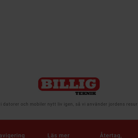
 datorer och mobiler nytt liv igen, så vi använder jordens resu
avigering
Läs mer
Återtag,