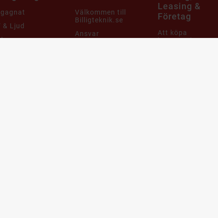
Leasing &
egagnat
Välkommen till
Företag
Billigteknik.se
 & Ljud
Att köpa
Ansvar
tor
begagnade
Leveransinformation
produkter
aming
Integritets- och
Cirkulär ekonomi
m & Hushåll
dataskyddspolicy
när det gäller
mobiler, datorer
bby & Lek
Cookies
och it-utrustning
bil
Support & FAQ
Återtag av IT
utrustning och
ampanjer
Våra utmärkelser
produkter
arumärken
Köpvillkor
Leasa datorer oc
telefoner
Webbplatskarta
Blogg
Få unika erbjudanden med rabatter!
Skräddarsydda erbjudanden bara för dig.