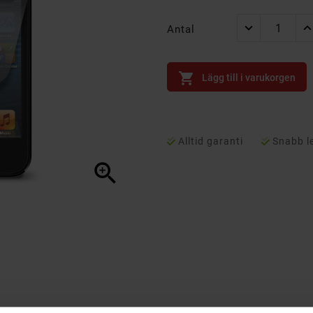
Antal

Lägg till i varukorgen
Alltid garanti
Snabb l
