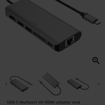



USB-C Multiport till HDMI-adapter med