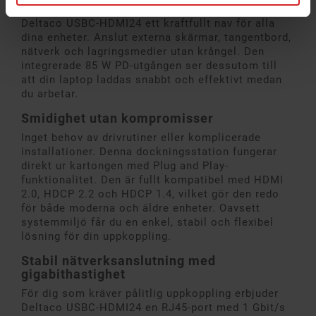
HDMI, två USB-A, SD-kortplats och RJ45 – blir
Deltaco USBC-HDMI24 ett kraftfullt nav för alla
dina enheter. Anslut externa skärmar, tangentbord,
nätverk och lagringsmedier utan krångel. Den
integrerade 85 W PD-utgången ser dessutom till
att din laptop laddas snabbt och effektivt medan
du arbetar.
Smidighet utan kompromisser
Inget behov av drivrutiner eller komplicerade
installationer. Denna dockningsstation fungerar
direkt ur kartongen med Plug and Play-
funktionalitet. Den är fullt kompatibel med HDMI
2.0, HDCP 2.2 och HDCP 1.4, vilket gör den redo
för både moderna och äldre enheter. Oavsett
systemmiljö får du en enkel, stabil och flexibel
lösning för din uppkoppling.
Stabil nätverksanslutning med
gigabithastighet
För dig som kräver pålitlig uppkoppling erbjuder
Deltaco USBC-HDMI24 en RJ45-port med 1 Gbit/s