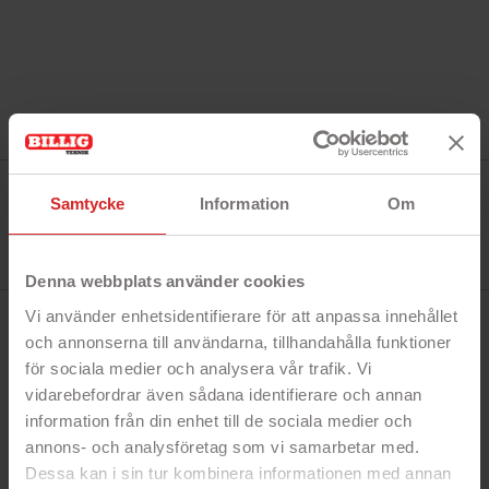
Tillverkare:
Deltaco
Samtycke
Information
Om
Referens:
USBC-HDMI24
I lager
0 Produkt
Denna webbplats använder cookies
Vi använder enhetsidentifierare för att anpassa innehållet
BESKRIVNING
och annonserna till användarna, tillhandahålla funktioner
för sociala medier och analysera vår trafik. Vi
vidarebefordrar även sådana identifierare och annan
Snabbfakta!
information från din enhet till de sociala medier och
- Ansluts till USB-C
annons- och analysföretag som vi samarbetar med.
- Upp till 4K upplösning via HDMI
Dessa kan i sin tur kombinera informationen med annan
- Två USB-portar samt USB-C