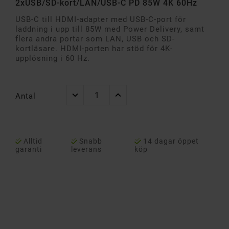
2xUSB/SD-kort/LAN/USB-C PD 85W 4K 60Hz
USB-C till HDMI-adapter med USB-C-port för
laddning i upp till 85W med Power Delivery, samt
flera andra portar som LAN, USB och SD-
kortläsare. HDMI-porten har stöd för 4K-
upplösning i 60 Hz.
Antal
Alltid
Snabb
14 dagar öppet
garanti
leverans
köp