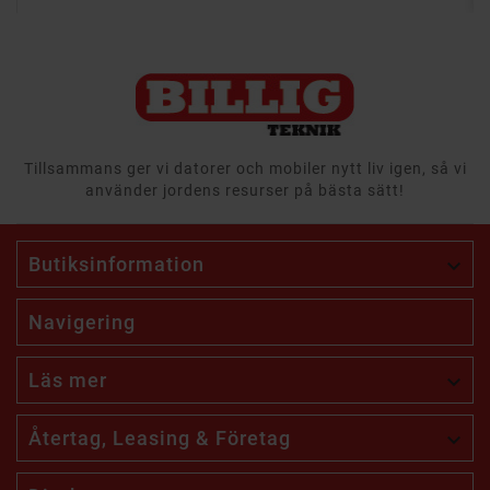
Tillsammans ger vi datorer och mobiler nytt liv igen, så vi
använder jordens resurser på bästa sätt!
Butiksinformation

Navigering
Läs mer

Återtag, Leasing & Företag
