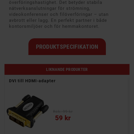
överföringshastighet. Det betyder stabila
nätverksanslutningar för strömning,
videokonferenser och filöverföringar – utan
avbrott eller lagg. En perfekt partner i både
kontorsmiljöer och för hemmakontoret.
PRODUKTSPECIFIKATION
LIKNANDE PRODUKTER
DVI till HDMI-adapter
Rek: 99 kr
Pris
59 kr