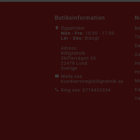
Butiksinformation
N
Öppettider:
B
Mån - Fre:
10:00 - 17:00
TV
Lör - Sön:
Stängt
Da
Adress:
Billigteknik
G
Skiffervägen 20
22478 Lund
He
Sverige
Ho
Maila oss:
Mo
Kundservice@billigteknik.se
K
Ring oss:
0774433334
V