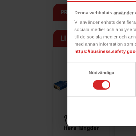
PRODUKTSPECIFIKATION
Denna webbplats använder 
Vi använder enhetsidentifierar
sociala medier och analysera 
LIKNANDE PRODUKTER
till de sociala medier och a
med annan information som du 
https://business.safety.goo
Samtyckesval
Nödvändiga


Goobay
USB-C till
Dis
guldpläterad
DisplayPort-
HD
VGA-kabel i
adapter
flera längder