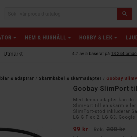
ATOR
HEM & HUSHÅLL
HOBBY & LEK
LJU
blar & adaptrar
Skärmkabel & skärmadapter
Goobay SlimPo
Goobay SlimPort ti
Med denna adapter kan du 
SlimPort till en skärm el
SlimPort-stöd inkluderar S
LG G Flex 2, LG G3, Google 
99 kr
200 kr
Rek: