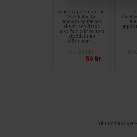
Goobay guldpläterad
USB-C till
Ad
VGA-kabel för
DisplayPort-adapter
o
anslutning mellan
med stöd för
Displ
skärm och dator.
upplösningar upp till
m
Med ferritkärna som
4K.
över
skyddar mot
störningar....
Rek: 200 kr
Rek: 300 kr
R
Pris
Pris
Pris
59 kr
139 kr
Tillsammans ger vi