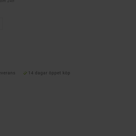
nom 24h
everans
14 dagar öppet köp