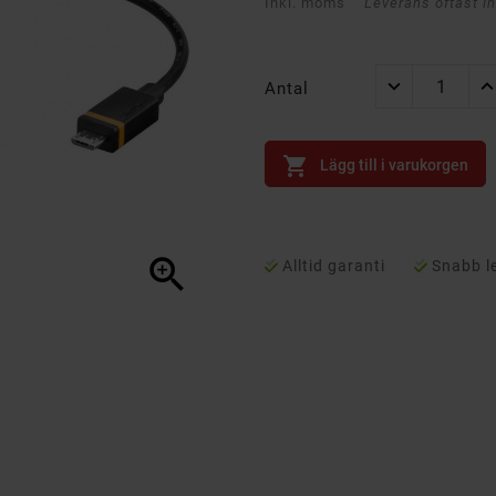
Inkl. moms
Leverans oftast i
Antal

Lägg till i varukorgen

Alltid garanti
Snabb l