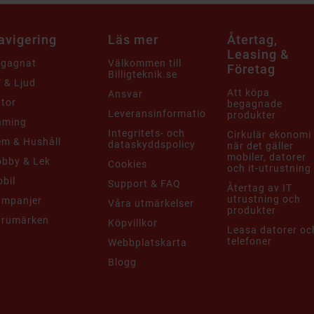
avigering
Läs mer
Återtag,
Leasing &
egagnat
Välkommen till
Företag
Billigteknik.se
 & Ljud
Att köpa
Ansvar
tor
begagnade
Leveransinformation
produkter
aming
Integritets- och
Cirkulär ekonomi
m & Hushåll
dataskyddspolicy
när det gäller
mobiler, datorer
bby & Lek
Cookies
och it-utrustning
bil
Support & FAQ
Återtag av IT
utrustning och
ampanjer
Våra utmärkelser
produkter
arumärken
Köpvillkor
Leasa datorer oc
telefoner
Webbplatskarta
Blogg