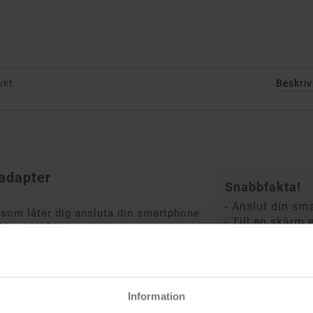
ukt
Beskri
-adapter
Snabbfakta!
- Anslut din s
 som låter dig ansluta din smartphone
- Till en skärm
 TV med VGA.
- Smartphones o
 SlimPort-stöd inkluderar: Samsung
stöd
ex 2, LG G3, LG G2, Google Nexus 5,
- Passar flertal
Acer Predator 8, Acer Iconia Tab 10,
Information