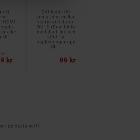
el för
Aktiv adapter för att
HDMI till DVI-ada
g mellan
ansluta DisplayPort
för anslutning 
h dator.
till VGA, med stöd för
HDMI-kabel till D
al Link)
upplösningar upp till
skärm.
link och
1920 x 1080 i 60 Hz.
 för
ngar upp
..
Rek: 250 kr
Rek: 99 kr
Pris
Pris
99 kr
159 kr
59 
rser på bästa sätt!