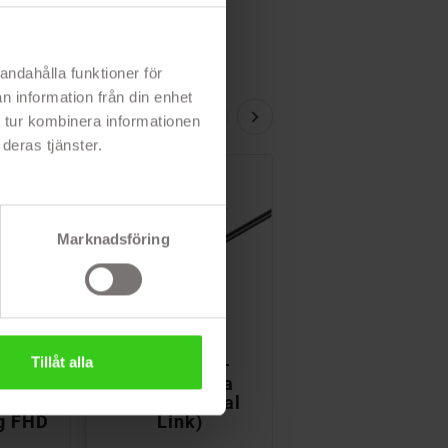
andahålla funktioner för
n information från din enhet
 tur kombinera informationen
deras tjänster.
Marknadsföring



Tillåt alla
bel -
Aktiv
DVI till HDM
 flera
DisplayPort till
adapter
 (Dual
VGA-adapter
k)