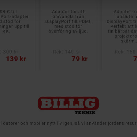
apter för att
Adapter för att
DVI-kab
mvandla från
ansluta mini
anslutnin
ayPort till HDMI,
DisplayPort till HDMI.
skärm oc
ed stöd för
Perfekt att koppla
DVI-D (Du
föring av ljud.
sin bärbar dator eller
med dual 
projektorer till
stöd
skärm...
upplösni
till.
ek: 140 kr
Rek: 150 kr
Pris
Pris
79 kr
79 kr
 datorer och mobiler nytt liv igen, så vi använder jordens resu