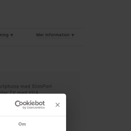
vning
Mer information
martphone med SlimPort
 eller TV med VGA
ch surfplattor med SlimPort-
 telefoner och surfplattor
Om