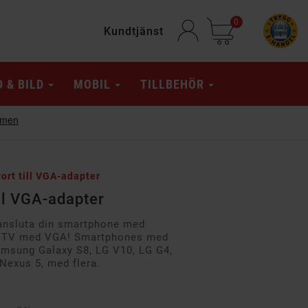
0
Kundtjänst
D & BILD
MOBIL
TILLBEHÖR
rt till VGA-adapter
ll VGA-adapter
ansluta din smartphone med
ler TV med VGA! Smartphones med
amsung Galaxy S8, LG V10, LG G4,
Nexus 5, med flera.