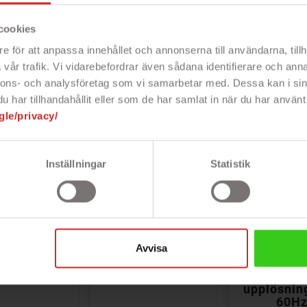
cookies
e för att anpassa innehållet och annonserna till användarna, tillh
vår trafik. Vi vidarebefordrar även sådana identifierare och anna
nnons- och analysföretag som vi samarbetar med. Dessa kan i sin
har tillhandahållit eller som de har samlat in när du har använt 
gle/privacy/
Inställningar
Statistik


Avvisa
playPort till
Mini DisplayPort
DVI-ka
MI-adapter
till HDMI-
Finns i
med ljud
adapter 1.1 max
längder
upplösning FHD
Lin
60Hz