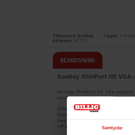
Tillverkare:
Goobay
I lager:
1 Prod
Referens:
61751
BESKRIVNING
Goobay SlimPort till VGA
Goobay SlimPort till VGA-adapter
med SlimPort till en skärm eller
Smartphones och surfplattor med
Galaxy S8, LG V10, LG G4, LG G Fl
Google Nexus 4, Asus ZenPad 10, 
HP Pro Slate 8 med flera.
Samtycke