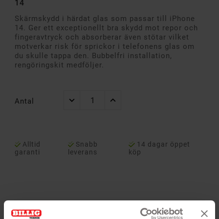
14
Skärmskydd i härdat glas som passar till iPhone
14. Ger ett exceptionellt bra skydd mot repor och
fingeravtryck och absorberar även stötar vilket
motverkar risk för sprickor i telefonens glas om
du skulle tappa den. Bubbelfri installation,
rengöringskit medföljer.
Antal
Alltid
Snabb
14 dagar öppet
garanti
leverans
köp