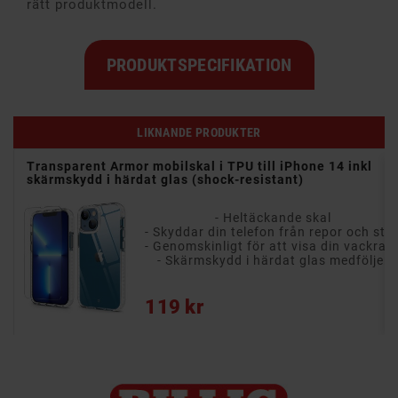
rätt produktmodell.
PRODUKTSPECIFIKATION
LIKNANDE PRODUKTER
S &
Transparent Armor mobilskal i TPU till iPhone 14 inkl
skärmskydd i härdat glas (shock-resistant)
- Passar till till iPhone 14 Plus & 13 Pro Max
- Heltäckande skal
- Skyddar din telefon från repor och stötar
r
- Genomskinligt för att visa din vackra telef
m
- Skärmskydd i härdat glas medföljer
Pris
119 kr