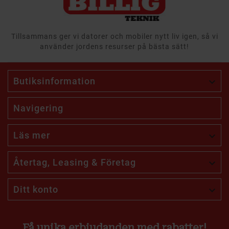
Tillsammans ger vi datorer och mobiler nytt liv igen, så vi
använder jordens resurser på bästa sätt!
Butiksinformation

Navigering
Läs mer

Återtag, Leasing & Företag

Ditt konto

Få unika erbjudanden med rabatter!