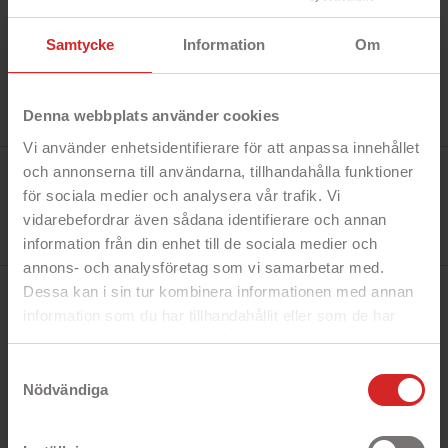
Samtycke
Information
Om
Denna webbplats använder cookies
Vi använder enhetsidentifierare för att anpassa innehållet
Tillverkare:
och annonserna till användarna, tillhandahålla funktioner
Celly
för sociala medier och analysera vår trafik. Vi
Referens:
EASY1024
vidarebefordrar även sådana identifierare och annan
I lager
information från din enhet till de sociala medier och
0 Produkt
annons- och analysföretag som vi samarbetar med.
Dessa kan i sin tur kombinera informationen med annan
BESKRIVNING
information som du har tillhandahållit eller som de har
samlat in när du har använt deras tjänster.
https://business.safety.google/privacy/
Samtyckesval
Snabbfakta!
Nödvändiga
- Genomskinligt skärmskydd
- Skyddar din telefon från repor och stötar
- Härdat glas