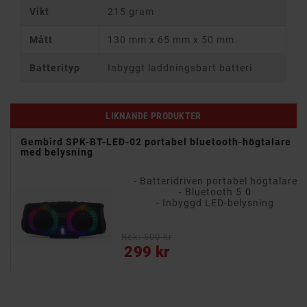
Vikt
215 gram
Mått
130 mm x 65 mm x 50 mm
Batterityp
Inbyggt laddningsbart batteri
LIKNANDE PRODUKTER
Gembird SPK-BT-LED-02 portabel bluetooth-högtalare
med belysning
are
- Batteridriven portabel högtalare
th
- Bluetooth 5.0
- Inbyggd LED-belysning
Rek: 500 kr
Pris
299 kr