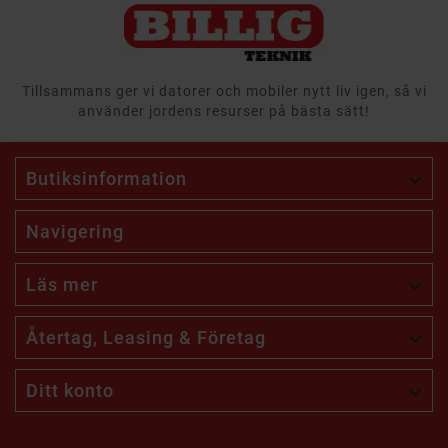
Tillsammans ger vi datorer och mobiler nytt liv igen, så vi
använder jordens resurser på bästa sätt!
Butiksinformation

Navigering
Läs mer

Återtag, Leasing & Företag

Ditt konto
