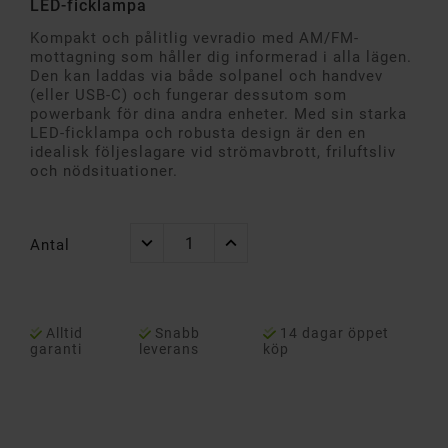
LED-ficklampa
Kompakt och pålitlig vevradio med AM/FM-
mottagning som håller dig informerad i alla lägen.
Den kan laddas via både solpanel och handvev
(eller USB-C) och fungerar dessutom som
powerbank för dina andra enheter. Med sin starka
LED-ficklampa och robusta design är den en
idealisk följeslagare vid strömavbrott, friluftsliv
och nödsituationer.
Antal
Alltid
Snabb
14 dagar öppet
garanti
leverans
köp