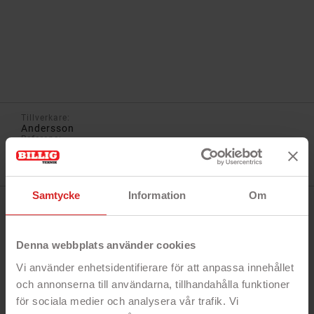
Tillverkare:
Andersson
Referens:
EYF-C2000 / 1034412 / 1318833
I lager
0 Produkt
Samtycke
Information
Om
BESKRIVNING
Denna webbplats använder cookies
Snabbfakta!
Vi använder enhetsidentifierare för att anpassa innehållet
- Lyssna på vanlig analog FM-radio
och annonserna till användarna, tillhandahålla funktioner
- Portabel design som tar lite plats
för sociala medier och analysera vår trafik. Vi
- Ladda med vev, solceller eller genom USB-C