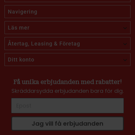
Navigering
Läs mer

Återtag, Leasing & Företag

Ditt konto

Få unika erbjudanden med rabatter!
Skräddarsydda erbjudanden bara för dig.
Jag vill få erbjudanden