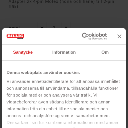
Adapter 2x 4-pin Molex (hona och hane) till 2-pin
fläkt.
Antal
Samtycke
Information
Om
Alltid
Snabb
14 dagar öppet
garanti
leverans
köp
Denna webbplats använder cookies
Vi använder enhetsidentifierare för att anpassa innehållet
och annonserna till användarna, tillhandahålla funktioner
för sociala medier och analysera vår trafik. Vi
vidarebefordrar även sådana identifierare och annan
information från din enhet till de sociala medier och
annons- och analysföretag som vi samarbetar med.
Dessa kan i sin tur kombinera informationen med annan