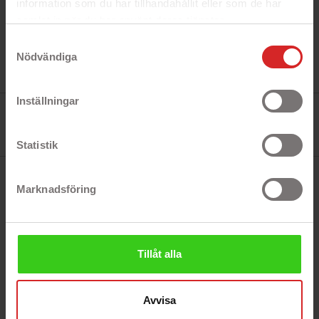
information som du har tillhandahållit eller som de har
samlat in när du har använt deras tjänster.
https://business.safety.google/privacy/
Samtyckesval
Nödvändiga
Inställningar
Referens:
2xMolextill2-pin
I lager
73 objekt
Statistik
BESKRIVNING
Marknadsföring
Adapter 2x 4-pin Molex (hona och hane) till 2-pin
fläkt.
Tillåt alla
Avvisa
LIKNANDE PRODUKTER