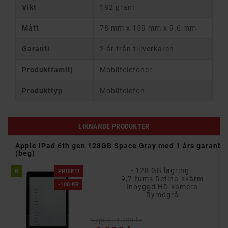
Vikt
182 gram
Mått
78 mm x 159 mm x 9.6 mm
Garanti
2 år från tillverkaren
Produktfamilj
Mobiltelefoner
Produkttyp
Mobiltelefon
LIKNANDE PRODUKTER
eg)
Apple iPad 6th gen 128GB Space Gray med 1 års garanti
(beg)
- 128 GB lagring
B
PRISET!
- 9,7-tums Retina-skärm
-100 KR
- Inbyggd HD-kamera
- Rymdgrå
Nypris: 4 700 kr
Vanligt pris
Pris