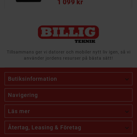
1 099 kr
Tillsammans ger vi datorer och mobiler nytt liv igen, så vi
använder jordens resurser på bästa sätt!
Butiksinformation

Navigering
Läs mer

Återtag, Leasing & Företag
