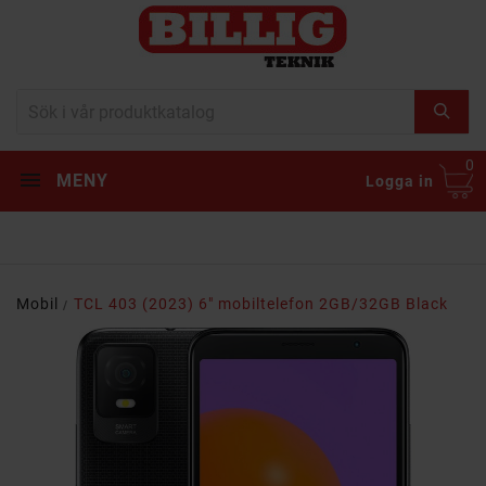
0
MENY
Logga in
Mobil
TCL 403 (2023) 6" mobiltelefon 2GB/32GB Black