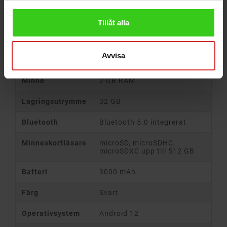
Skärmstorlek
6-tums IPS-skärm
Tillåt alla
Skärmupplösning
960 x 480
Avvisa
Processor
MediaTek Helio A22 2 GHz
Minne
2 GB RAM
Lagringsutrymme
32 GB
Bluetooth
Bluetooth 5.0 integrerat
Minneskortläsare
microSD, microSDHC,
microSDXC upp till 512 GB
Batteri
3000 mAh
Färg
Svart
Operativsystem
Android 12