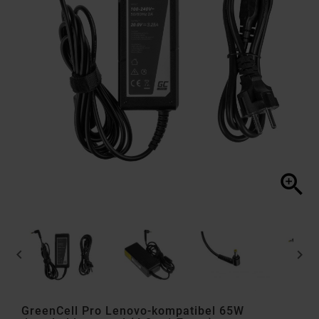



GreenCell Pro Lenovo-kompatibel 65W