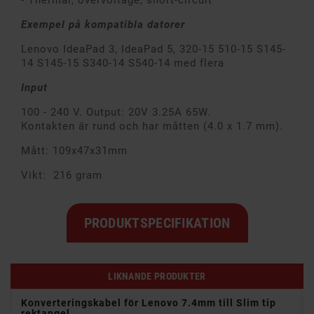
- Thermal, overvoltage, short-circuit
Exempel på kompatibla datorer
Lenovo IdeaPad 3, IdeaPad 5, 320-15 510-15 S145-
14 S145-15 S340-14 S540-14 med flera
Input
100 - 240 V. Output: 20V 3.25A 65W.
Kontakten är rund och har måtten (4.0 x 1.7 mm).
Mått: 109x47x31mm
Vikt: 216 gram
PRODUKTSPECIFIKATION
LIKNANDE PRODUKTER
5.5
Konverteringskabel för Lenovo 7.4mm till Slim tip
rektangel