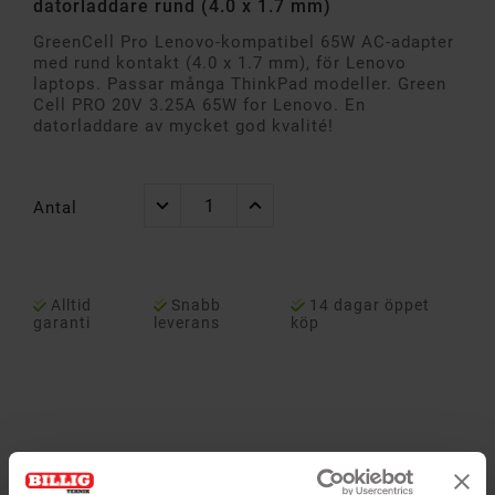
datorladdare rund (4.0 x 1.7 mm)
GreenCell Pro Lenovo-kompatibel 65W AC-adapter
med rund kontakt (4.0 x 1.7 mm), för Lenovo
laptops. Passar många ThinkPad modeller. Green
Cell PRO 20V 3.25A 65W for Lenovo. En
datorladdare av mycket god kvalité!
Antal
Alltid
Snabb
14 dagar öppet
garanti
leverans
köp