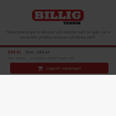
Tillsammans ger vi datorer och mobiler nytt liv igen, så vi
använder jordens resurser på bästa sätt!
249 kr
Rek:
350 kr
Butiksinformation

Inkl. moms
Leverans oftast inom 24h

Navigering
Lägg till i varukorgen
Läs mer

Återtag, Leasing & Företag

Ditt konto
