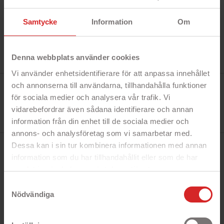
Samtycke
Information
Om
Denna webbplats använder cookies
Vi använder enhetsidentifierare för att anpassa innehållet
Tillverkare:
och annonserna till användarna, tillhandahålla funktioner
GreenCell
för sociala medier och analysera vår trafik. Vi
Referens:
AD123P
vidarebefordrar även sådana identifierare och annan
I lager
information från din enhet till de sociala medier och
4 objekt
annons- och analysföretag som vi samarbetar med.
Dessa kan i sin tur kombinera informationen med annan
BESKRIVNING
information som du har tillhandahållit eller som de har
samlat in när du har använt deras tjänster.
https://business.safety.google/privacy/
Samtyckesval
Snabbfakta!
Nödvändiga
- 65W AC-Adapter
- Temperatur, överspänning och
kortslutningsskydd