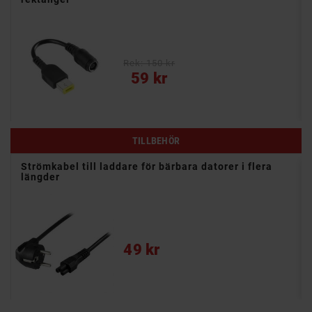
- Temperatur, överspänning och kortslutningsskydd
Rek: 150 kr
Pris
59 kr
TILLBEHÖR
.0mm
Strömkabel till laddare för bärbara datorer i flera
längder
Pris
49 kr