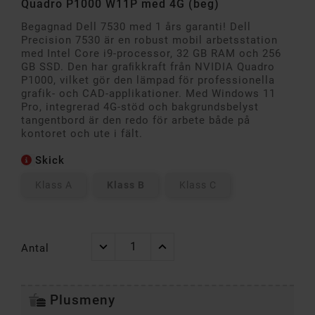
Quadro P1000 W11P med 4G (beg)
Begagnad Dell 7530 med 1 års garanti! Dell
Precision 7530 är en robust mobil arbetsstation
med Intel Core i9-processor, 32 GB RAM och 256
GB SSD. Den har graﬁkkraft från NVIDIA Quadro
P1000, vilket gör den lämpad för professionella
grafik- och CAD-applikationer. Med Windows 11
Pro, integrerad 4G-stöd och bakgrundsbelyst
tangentbord är den redo för arbete både på
kontoret och ute i fält.
Skick
Klass A
Klass B
Klass C
Antal
Plusmeny