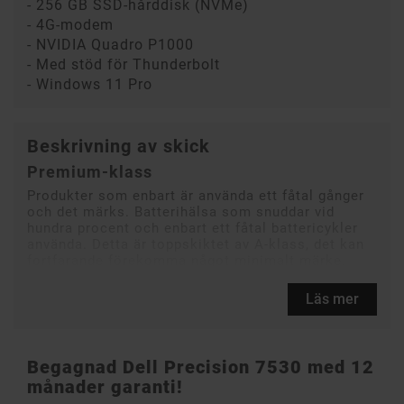
- 256 GB SSD-hårddisk (NVMe)
- 4G-modem
- NVIDIA Quadro P1000
- Med stöd för Thunderbolt
- Windows 11 Pro
Beskrivning av skick
Premium-klass
Produkter som enbart är använda ett fåtal gånger
och det märks. Batterihälsa som snuddar vid
hundra procent och enbart ett fåtal battericykler
använda. Detta är toppskiktet av A-klass, det kan
fortfarande förekomma något minimalt märke.
Läs mer
Begagnad
Dell Precision 7530 med 12
månader garanti!