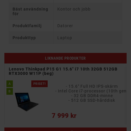
Bäst användning
Kontor och jobb
för
Produktfamilj
Datorer
Produkttyp
Laptop
LIKNANDE PRODUKTER
Lenovo Thinkpad P15 G1 15.6" i7 10th 32GB 512GB
a)
RTX3000 W11P (beg)
- 15.6" Full HD pekskärm med multi-touch
A
PRISET!
- 15.6" Full HD IPS-skärm
en)
- Intel Core i7-processor (10th gen)
B
- 32 GB DDR4-minne
- 512 GB SSD-hårddisk
Pris
7 999 kr