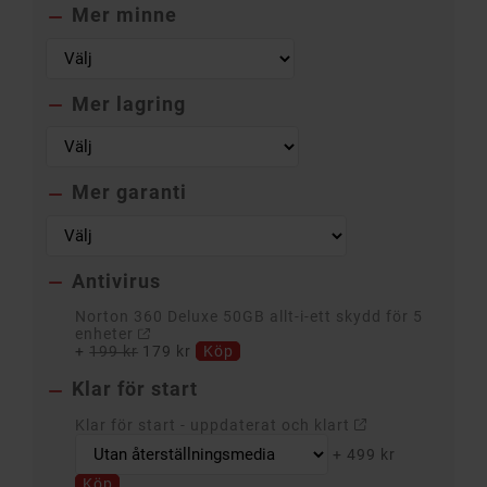
Mer minne

Mer lagring

Mer garanti

Antivirus

Norton 360 Deluxe 50GB allt-i-ett skydd för 5
enheter
+
199 kr
179 kr
Köp
Klar för start

Klar för start - uppdaterat och klart
+
499 kr
Köp