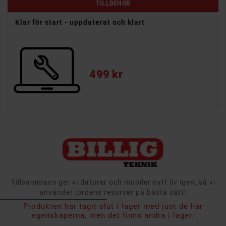
TILLBEHÖR
6"
Klar för start - uppdaterat och klart
Pris
499 kr
Tillsammans ger vi datorer och mobiler nytt liv igen, så vi
använder jordens resurser på bästa sätt!
Produkten har tagit slut i lager med just de här
7 799 kr
egenskaperna, men det finns andra i lager.
Inkl. moms