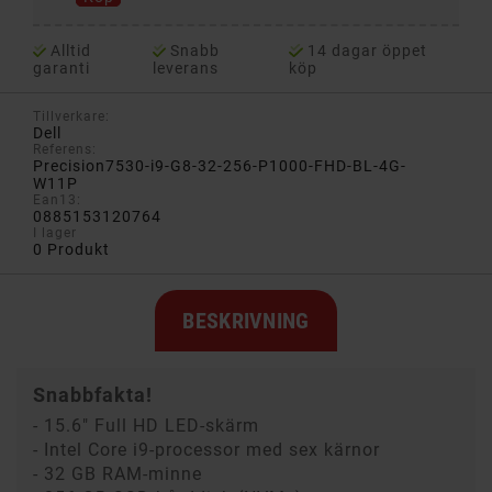
Alltid
Snabb
14 dagar öppet
garanti
leverans
köp
Tillverkare:
Dell
Referens:
Precision7530-i9-G8-32-256-P1000-FHD-BL-4G-
W11P
Ean13:
0885153120764
I lager
0 Produkt
BESKRIVNING
Snabbfakta!
- 15.6" Full HD LED-skärm
- Intel Core i9-processor med sex kärnor
- 32 GB RAM-minne