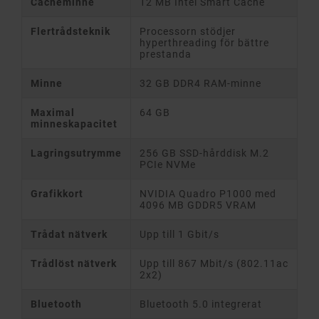
Cacheminne
12 MB Intel Smart Cache
Flertrådsteknik
Processorn stödjer
hyperthreading för bättre
prestanda
Minne
32 GB DDR4 RAM-minne
Maximal
64 GB
minneskapacitet
Lagringsutrymme
256 GB SSD-hårddisk M.2
PCIe NVMe
Grafikkort
NVIDIA Quadro P1000 med
4096 MB GDDR5 VRAM
Trådat nätverk
Upp till 1 Gbit/s
Trådlöst nätverk
Upp till 867 Mbit/s (802.11ac
2x2)
Bluetooth
Bluetooth 5.0 integrerat