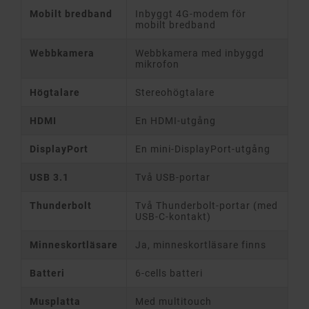
Mobilt bredband
Inbyggt 4G-modem för
mobilt bredband
Webbkamera
Webbkamera med inbyggd
mikrofon
Högtalare
Stereohögtalare
HDMI
En HDMI-utgång
DisplayPort
En mini-DisplayPort-utgång
USB 3.1
Två USB-portar
Thunderbolt
Två Thunderbolt-portar (med
USB-C-kontakt)
Minneskortläsare
Ja, minneskortläsare finns
Batteri
6-cells batteri
Musplatta
Med multitouch