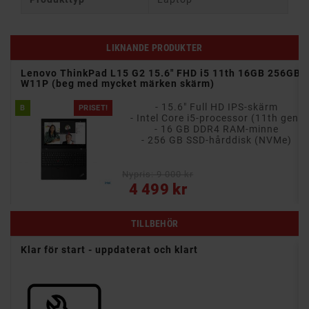
LIKNANDE PRODUKTER
eg)
Lenovo ThinkPad L15 G2 15.6" FHD i5 11th 16GB 256GB
W11P (beg med mycket märken skärm)
- 15.6" Full HD IPS-skärm
B
PRISET!
- Intel Core i5-processor (11th gen)
- 16 GB DDR4 RAM-minne
- 256 GB SSD-hårddisk (NVMe)
Nypris: 9 000 kr
Pris
4 499 kr
TILLBEHÖR
6"
Klar för start - uppdaterat och klart