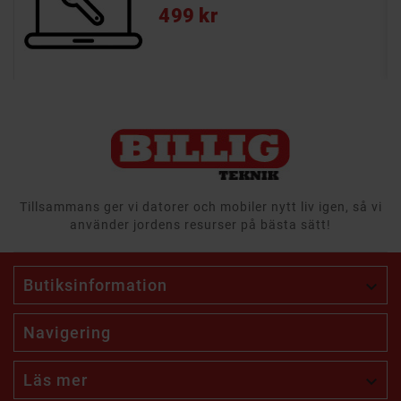
Pris
499 kr
Tillsammans ger vi datorer och mobiler nytt liv igen, så vi
använder jordens resurser på bästa sätt!
Butiksinformation

Navigering
Läs mer
