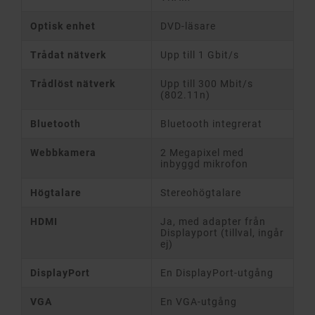
Optisk enhet
DVD-läsare
Trådat nätverk
Upp till 1 Gbit/s
Trådlöst nätverk
Upp till 300 Mbit/s
(802.11n)
Bluetooth
Bluetooth integrerat
Webbkamera
2 Megapixel med
inbyggd mikrofon
Högtalare
Stereohögtalare
HDMI
Ja, med adapter från
Displayport (tillval, ingår
ej)
DisplayPort
En DisplayPort-utgång
VGA
En VGA-utgång