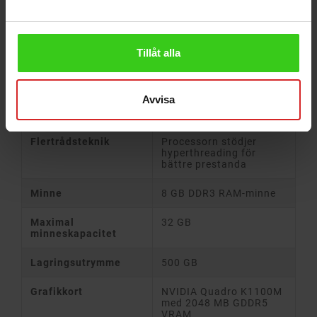
Skärmupplösning
1920 x 1080 (Full HD)
Processor
Intel Core i7-4810MQ
Tillåt alla
2.8 GHz (3.8 GHz)
Processorkärnor
4 kärnor
Avvisa
Cacheminne
6 MB L3-cache
Flertrådsteknik
Processorn stödjer
hyperthreading för
bättre prestanda
Minne
8 GB DDR3 RAM-minne
Maximal
32 GB
minneskapacitet
Lagringsutrymme
500 GB
Grafikkort
NVIDIA Quadro K1100M
med 2048 MB GDDR5
VRAM