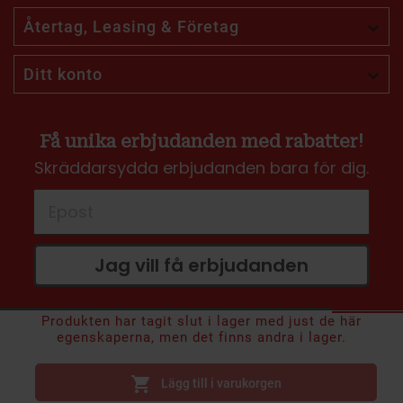
Återtag, Leasing & Företag

Ditt konto

Få unika erbjudanden med rabatter!
Skräddarsydda erbjudanden bara för dig.
Jag vill få erbjudanden
Produkten har tagit slut i lager med just de här
3 699 kr
Nypris:
21 000 kr
egenskaperna, men det finns andra i lager.
Inkl. moms

Lägg till i varukorgen