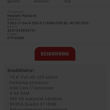
garanti
leverans
köp
Tillverkare:
Hewlett Packard
Referens:
15G2-i7-G4-8-500-K1100M-FHD-BL-W10P-DVD
Ean13:
4251922653751
I lager
0 Produkt
BESKRIVNING
Snabbfakta!
- 15.6" Full HD LED-skärm
- Fyrkärnig processor
- Intel Core i7-processor
- 8 GB RAM
- 500 GB mekanisk hårddisk
- NVIDIA Quadro K1100M
- Bakgrundsbelyst tangentbord