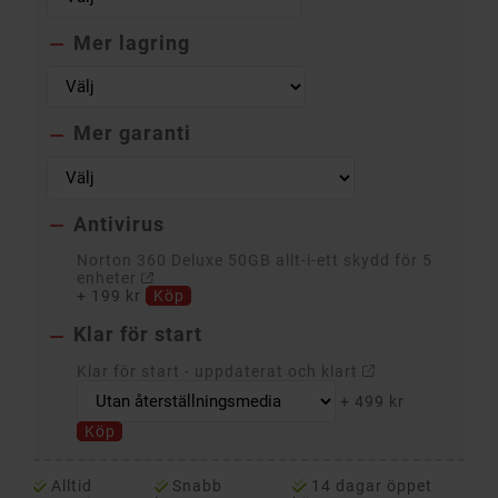
Mer lagring

Mer garanti

Antivirus

Norton 360 Deluxe 50GB allt-i-ett skydd för 5
enheter
+
199 kr
Köp
Klar för start

Klar för start - uppdaterat och klart
+
499 kr
Köp
Alltid
Snabb
14 dagar öppet