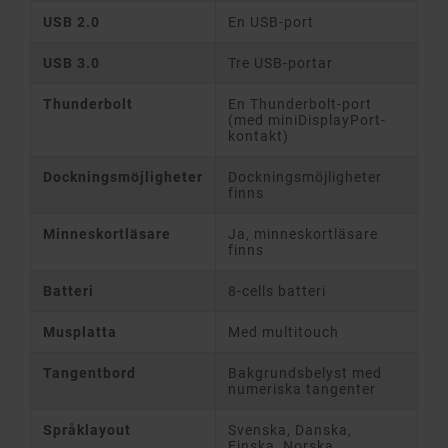
USB 2.0
En USB-port
USB 3.0
Tre USB-portar
Thunderbolt
En Thunderbolt-port
(med miniDisplayPort-
kontakt)
Dockningsmöjligheter
Dockningsmöjligheter
finns
Minneskortläsare
Ja, minneskortläsare
finns
Batteri
8-cells batteri
Musplatta
Med multitouch
Tangentbord
Bakgrundsbelyst med
numeriska tangenter
Språklayout
Svenska, Danska,
Finska, Norska