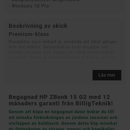
- Windows 10 Pro
Beskrivning av skick
Premium-klass
Produkter som enbart är använda ett fåtal gånger
och det märks. Batterihälsa som snuddar vid
hundra procent och enbart ett fåtal battericykler
använda. Detta är toppskiktet av A-klass, det kan
fortfarande förekomma något minimalt märke.
Läs mer
Begagnad HP ZBook 15 G2 med 12
månaders garanti från BilligTeknik!
Genom att köpa en begagnad dator bidrar du till
att minska förbrukningen av jordens resurser och
utsläppen av koldioxid. Genom detta köp minskar
du förbrukning av råvaror, energi och kemikalier