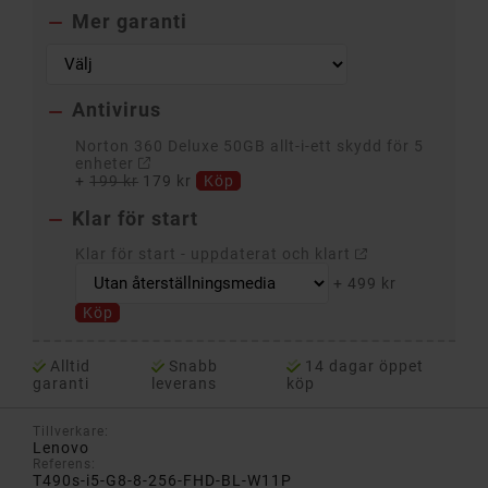
Mer garanti

Antivirus

Norton 360 Deluxe 50GB allt-i-ett skydd för 5
enheter
+
199 kr
179 kr
Köp
Klar för start

Klar för start - uppdaterat och klart
+
499 kr
Köp
Alltid
Snabb
14 dagar öppet
garanti
leverans
köp
Tillverkare:
Lenovo
Referens:
T490s-i5-G8-8-256-FHD-BL-W11P