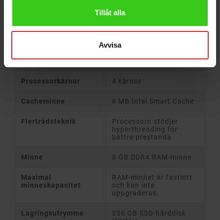
Skärmstorlek
14" Full HD LED IPS-
Tillåt alla
skärm
Skärmupplösning
1920 x 1080 (Full HD)
Avvisa
Processor
Intel Core i5-8365U 1.6
GHz (4.1 GHz Turbo)
Processorkärnor
4 kärnor
Cacheminne
6 MB Intel Smart Cache
Flertrådsteknik
Processorn stödjer
hyperthreading för
bättre prestanda
Minne
8 GB DDR4 RAM-minne
Maximal
RAM-minnet är fastlött
minneskapacitet
och kan inte
uppgraderas
Lagringsutrymme
256 GB SSD-hårddisk