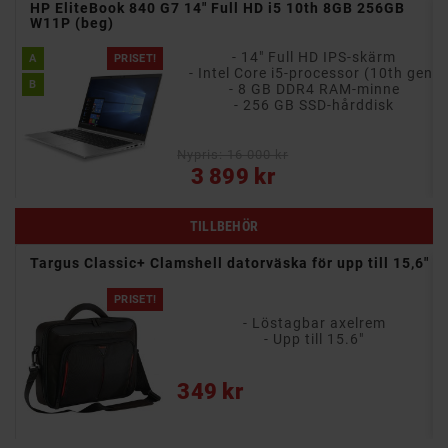
11P
HP EliteBook 840 G7 14" Full HD i5 10th 8GB 256GB
W11P (beg)
- 14-tums antireflex IPS-skärm i 16:10-format
- 14" Full HD IPS-skärm
A
PRISET!
en)
- Intel Core i5-processor (10th gen)
B
- 8 GB DDR4 RAM-minne
e
- 256 GB SSD-hårddisk
Nypris: 16 000 kr
Pris
3 899 kr
TILLBEHÖR
Targus Classic+ Clamshell datorväska för upp till 15,6"
PRISET!
- Löstagbar axelrem
- Upp till 15.6"
Pris
349 kr