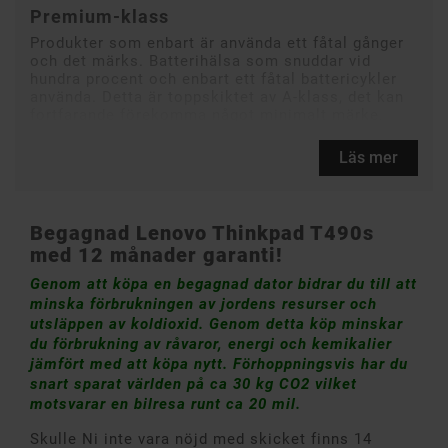
Premium-klass
Produkter som enbart är använda ett fåtal gånger
och det märks. Batterihälsa som snuddar vid
hundra procent och enbart ett fåtal battericykler
använda. Detta är toppskiktet av A-klass, det kan
fortfarande förekomma något minimalt märke.
Läs mer
Begagnad
Lenovo Thinkpad T490s
med 12 månader garanti!
Genom att köpa en begagnad dator bidrar du till att
minska förbrukningen av jordens resurser och
utsläppen av koldioxid. Genom detta köp minskar
du förbrukning av råvaror, energi och kemikalier
jämfört med att köpa nytt. Förhoppningsvis har du
snart sparat världen på ca 30 kg CO2 vilket
motsvarar en bilresa runt ca 20 mil.
Skulle Ni inte vara nöjd med skicket finns 14