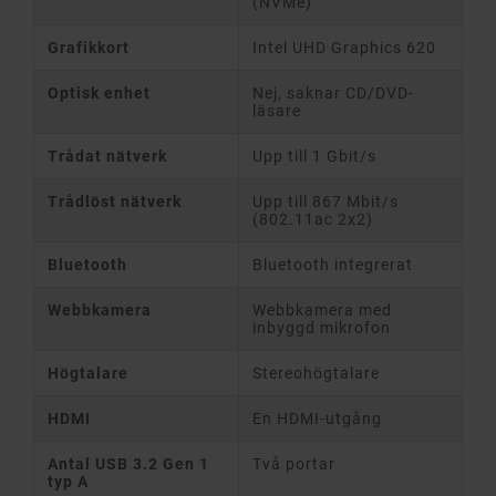
(NVMe)
Grafikkort
Intel UHD Graphics 620
Optisk enhet
Nej, saknar CD/DVD-
läsare
Trådat nätverk
Upp till 1 Gbit/s
Trådlöst nätverk
Upp till 867 Mbit/s
(802.11ac 2x2)
Bluetooth
Bluetooth integrerat
Webbkamera
Webbkamera med
inbyggd mikrofon
Högtalare
Stereohögtalare
HDMI
En HDMI-utgång
Antal USB 3.2 Gen 1
Två portar
typ A