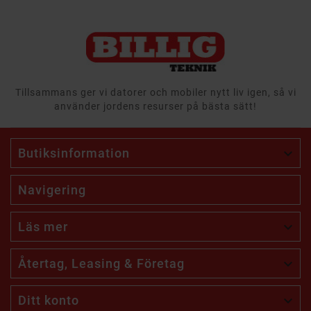
Tillsammans ger vi datorer och mobiler nytt liv igen, så vi
använder jordens resurser på bästa sätt!
Butiksinformation

Navigering
Läs mer

Återtag, Leasing & Företag

Ditt konto
