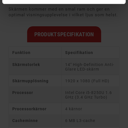
Fantastisk bildkvalitet
Skärmen kommer med en smal ram och ger en
optimal visningsupplevelse i vilket ljus som helst.
PRODUKTSPECIFIKATION
Funktion
Specifikation
Skärmstorlek
14" High-Definition Anti-
Glare LED-skärm
Skärmupplösning
1920 x 1080 (Full HD)
Processor
Intel Core i5-8250U 1.6
GHz (3.4 GHz Turbo)
Processorkärnor
4 kärnor
Cacheminne
6 MB L3-cache