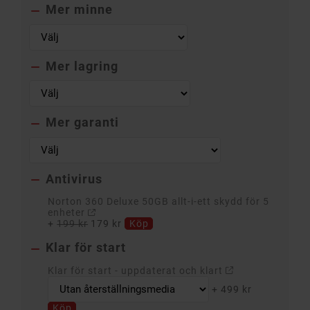
Mer minne

Mer lagring

Mer garanti

Antivirus

Norton 360 Deluxe 50GB allt-i-ett skydd för 5
enheter
+
199 kr
179 kr
Köp
Klar för start

Klar för start - uppdaterat och klart
+
499 kr
Köp