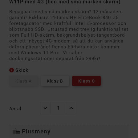
W11P med 4G (beg med små märken skärm)
Begagnad med små märken skärm* 12 månaders
garanti! Exklusiv 14-tums HP EliteBook 840 G5
företagsdator med kraftfull Intel i5-processor och
blixtsnabb SSD! Utrustad med trevlig funktionalitet
som Full HD-skärm, bakgrundsbelyst-tangentbord
och ett inbyggt 4G-modem så att du kan använda
datorn på språng! Denna bärbara dator kommer
med Windows 11 Pro. Vi säljer
dockningsstationer separat från 299kr!
Skick
Klass A
Klass B
Klass C
Antal
Plusmeny