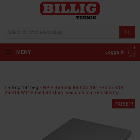
0
MENY
Logga in
Laptop 14" beg
HP EliteBook 840 G5 14" FHD i5 8GB
256GB W11P med 4G (beg med små märken skärm)
PRISET!