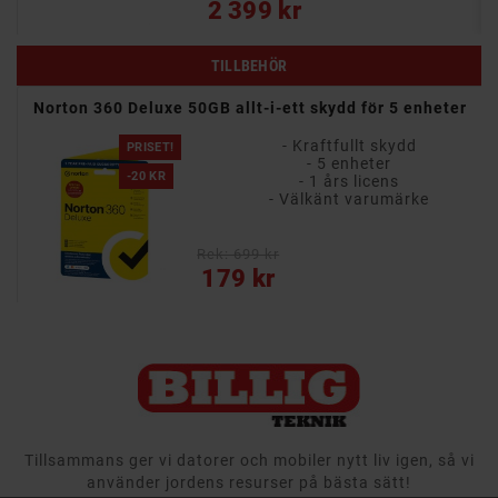
Pris
2 399 kr
TILLBEHÖR
Norton 360 Deluxe 50GB allt-i-ett skydd för 5 enheter
- Kraftfullt skydd
PRISET!
- 5 enheter
-20 KR
- 1 års licens
- Välkänt varumärke
Rek: 699 kr
Vanligt pris
Pris
179 kr
Tillsammans ger vi datorer och mobiler nytt liv igen, så vi
använder jordens resurser på bästa sätt!