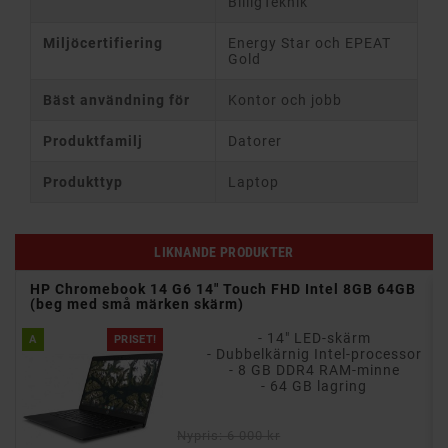
BilligTeknik
Miljöcertifiering
Energy Star och EPEAT
Gold
Bäst användning för
Kontor och jobb
Produktfamilj
Datorer
Produkttyp
Laptop
LIKNANDE PRODUKTER
10th
HP Chromebook 14 G6 14" Touch FHD Intel 8GB 64GB
(beg med små märken skärm)
- 14" LED-skärm
A
PRISET!
ch
- Dubbelkärnig Intel-processor
gen)
- 8 GB DDR4 RAM-minne
- 64 GB lagring
)
Nypris: 6 000 kr