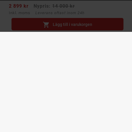
2 899 kr
Nypris:
14 000 kr
Inkl. moms
Leverans oftast inom 24h
Butiksinformation


Lägg till i varukorgen
Navigering
Läs mer

Återtag, Leasing & Företag

Ditt konto

Få unika erbjudanden med rabatter!
Skräddarsydda erbjudanden bara för dig.