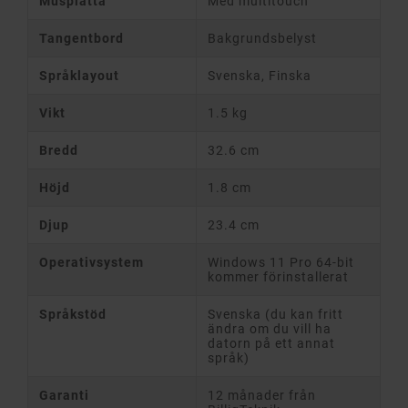
Musplatta
Med multitouch
Tangentbord
Bakgrundsbelyst
Språklayout
Svenska, Finska
Vikt
1.5 kg
Bredd
32.6 cm
Höjd
1.8 cm
Djup
23.4 cm
Operativsystem
Windows 11 Pro 64-bit
kommer förinstallerat
Språkstöd
Svenska (du kan fritt
ändra om du vill ha
datorn på ett annat
språk)
Garanti
12 månader från