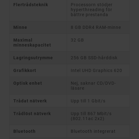
Flertrådsteknik
Processorn stödjer
hyperthreading för
bättre prestanda
Minne
8 GB DDR4 RAM-minne
Maximal
32 GB
minneskapacitet
Lagringsutrymme
256 GB SSD-hårddisk
Grafikkort
Intel UHD Graphics 620
Optisk enhet
Nej, saknar CD/DVD-
läsare
Trådat nätverk
Upp till 1 Gbit/s
Trådlöst nätverk
Upp till 867 Mbit/s
(802.11ac 2x2)
Bluetooth
Bluetooth integrerat