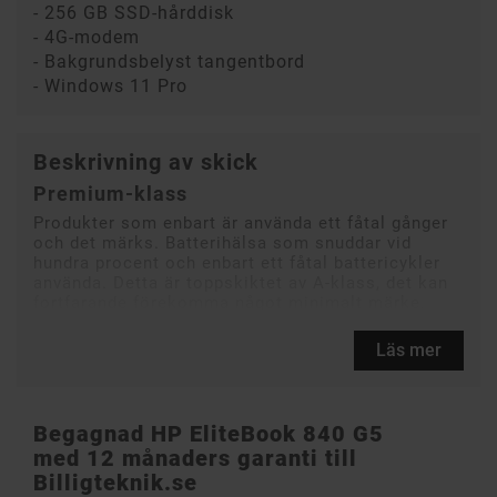
- 256 GB SSD-hårddisk
- 4G-modem
- Bakgrundsbelyst tangentbord
- Windows 11 Pro
Beskrivning av skick
Premium-klass
Produkter som enbart är använda ett fåtal gånger
och det märks. Batterihälsa som snuddar vid
hundra procent och enbart ett fåtal battericykler
använda. Detta är toppskiktet av A-klass, det kan
fortfarande förekomma något minimalt märke.
Läs mer
Begagnad HP EliteBook 840 G5
med 12 månaders garanti till
Billigteknik.se