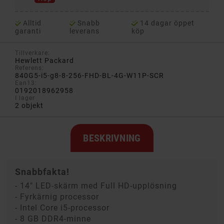
Alltid
Snabb
14 dagar öppet
garanti
leverans
köp
Tillverkare:
Hewlett Packard
Referens:
840G5-i5-g8-8-256-FHD-BL-4G-W11P-SCR
Ean13:
0192018962958
I lager
2 objekt
BESKRIVNING
Snabbfakta!
- 14" LED-skärm med Full HD-upplösning
- Fyrkärnig processor
- Intel Core i5-processor
- 8 GB DDR4-minne