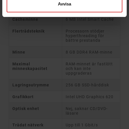
Avvisa
Processorkärnor
4 kärnor
Cacheminne
6 MB Intel Smart Cache
Flertrådsteknik
Processorn stödjer
hyperthreading för
bättre prestanda
Minne
8 GB DDR4 RAM-minne
Maximal
RAM-minnet är fastlött
minneskapacitet
och kan inte
uppgraderas
Lagringsutrymme
256 GB SSD-hårddisk
Grafikkort
Intel UHD Graphics 620
Optisk enhet
Nej, saknar CD/DVD-
läsare
Trådat nätverk
Upp till 1 Gbit/s