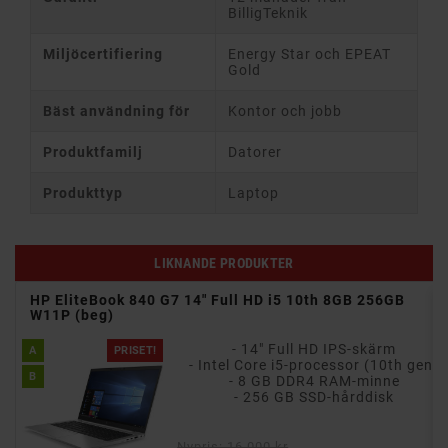
BilligTeknik
Miljöcertifiering
Energy Star och EPEAT
Gold
Bäst användning för
Kontor och jobb
Produktfamilj
Datorer
Produkttyp
Laptop
LIKNANDE PRODUKTER
HP ProBook 440 G8 14" FHD i5 11th 16GB 256GB W11P
(beg)
- 14" Full HD LED-skärm
B
PRISET!
gen)
- Intel Core i5-processor (11th gen)
C
- 16 GB DDR4 RAM-minne
- 256 GB SSD-hårddisk (NVMe)
Nypris: 9 500 kr