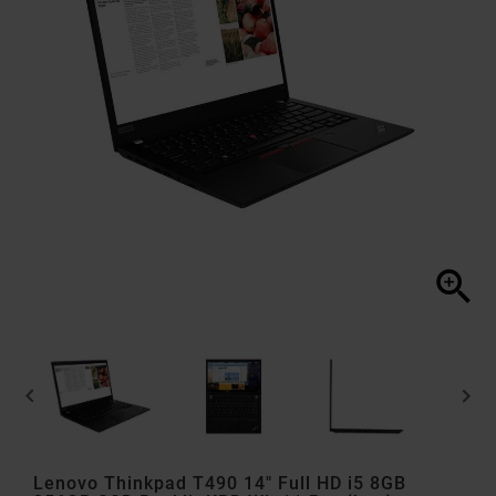



Lenovo Thinkpad T490 14" Full HD i5 8GB