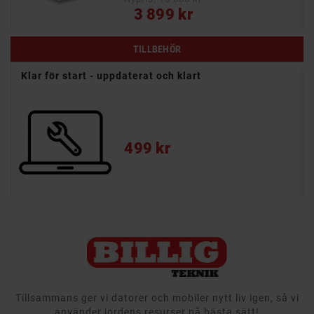
Pris
3 799 kr
TILLBEHÖR
Targus Classic+ Clamshell datorväska för upp till 15,6"
PRISET!
- Löstagbar axelrem
- Upp till 15.6"
Pris
349 kr
Tillsammans ger vi datorer och mobiler nytt liv igen, så vi
använder jordens resurser på bästa sätt!