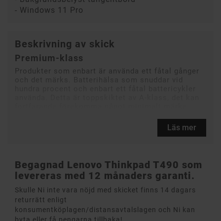
- Windows 11 Pro
Beskrivning av skick
Premium-klass
Produkter som enbart är använda ett fåtal gånger
och det märks. Batterihälsa som snuddar vid
hundra procent och enbart ett fåtal battericykler
använda. Detta är toppskiktet av A-klass, det kan
fortfarande förekomma något minimalt märke.
Läs mer
Begagnad Lenovo Thinkpad T490 som
levereras med 12 månaders garanti.
Skulle Ni inte vara nöjd med skicket finns 14 dagars
returrätt enligt
konsumentköplagen/distansavtalslagen och Ni kan
byta eller få pengarna tillbaka!