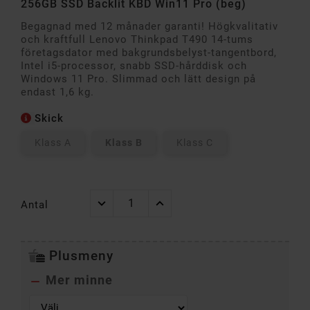
256GB SSD Backlit KBD Win11 Pro (beg)
Begagnad med 12 månader garanti! Högkvalitativ
och kraftfull Lenovo Thinkpad T490 14-tums
företagsdator med bakgrundsbelyst-tangentbord,
Intel i5-processor, snabb SSD-hårddisk och
Windows 11 Pro. Slimmad och lätt design på
endast 1,6 kg.
Skick
Klass A
Klass B
Klass C
Antal
Plusmeny
Mer minne
