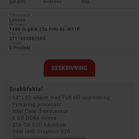
garanti
leverans
köp
Tillverkare:
Lenovo
Referens:
T490-i5-g8-8-256-FHD-BL-W11P
Ean13:
5711603062603
I lager
0 Produkt
BESKRIVNING
Snabbfakta!
- 14" LED-skärm med Full HD-upplösning
- Fyrkärnig processor
- Intel Core i5-processor
- 8 GB DDR4-minne
- 256 GB SSD-hårddisk
- Intel UHD Graphics 620
- Bakgrundsbelyst tangentbord