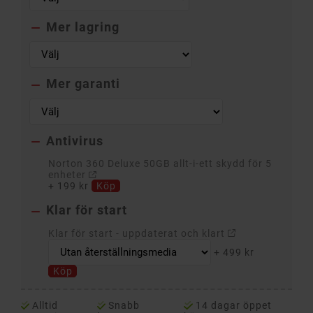
Mer lagring

Mer garanti

Antivirus

Norton 360 Deluxe 50GB allt-i-ett skydd för 5
enheter
+
199 kr
Köp
Klar för start

Klar för start - uppdaterat och klart
+
499 kr
Köp
Alltid
Snabb
14 dagar öppet