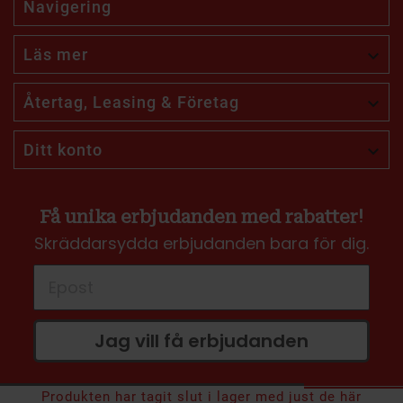
Navigering
Läs mer

Återtag, Leasing & Företag

Ditt konto

Få unika erbjudanden med rabatter!
Skräddarsydda erbjudanden bara för dig.
Jag vill få erbjudanden
Produkten har tagit slut i lager med just de här
2 799 kr
Rek:
4 000 kr