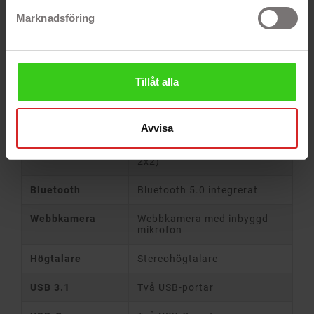
Marknadsföring
Maximal
4 GB
minneskapacitet
Lagringsutrymme
32 GB eMMC
Tillåt alla
Grafikkort
Intel UHD Graphics
Optisk enhet
Nej, saknar CD/DVD-läsare
Avvisa
Trådlöst nätverk
Upp till 867 Mbit/s (802.11ac
2x2)
Bluetooth
Bluetooth 5.0 integrerat
Webbkamera
Webbkamera med inbyggd
mikrofon
Högtalare
Stereohögtalare
USB 3.1
Två USB-portar