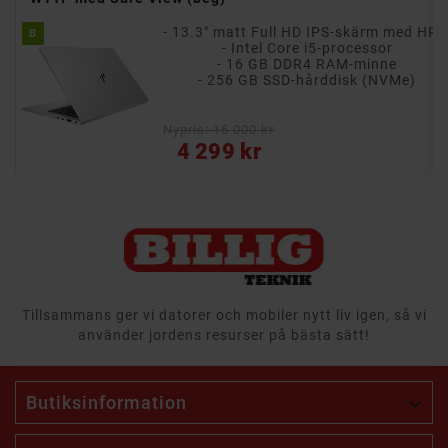
- 13.3" matt Full HD IPS-skärm med HP Sure View
B
- 13.3" Full HD IPS-pekskärm med multi-touch
- Intel Core i5-processor
rnor
- 16 GB DDR4 RAM-minne
- 256 GB SSD-hårddisk (NVMe)
e
Nypris: 16 000 kr
Pris
4 299 kr
Tillsammans ger vi datorer och mobiler nytt liv igen, så vi
använder jordens resurser på bästa sätt!
Butiksinformation
