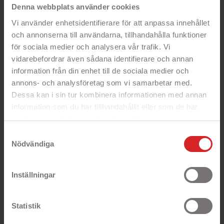
långsam, seg eller behöva formateras om.
Denna webbplats använder cookies
Välkommen till en ny typ av datorer. Välkommen
Vi använder enhetsidentifierare för att anpassa innehållet
Chromebook!
och annonserna till användarna, tillhandahålla funktioner
för sociala medier och analysera vår trafik. Vi
PRODUKTSPECIFIKATION
vidarebefordrar även sådana identifierare och annan
information från din enhet till de sociala medier och
annons- och analysföretag som vi samarbetar med.
Funktion
Specifikation
Dessa kan i sin tur kombinera informationen med annan
information som du har tillhandahållit eller som de har
Skärmstorlek
11.6" LED-skärm
samlat in när du har använt deras tjänster.
https://business.safety.google/privacy/
Skärmupplösning
1366 x 768
Samtyckesval
Nödvändiga
Processor
Intel Celeron N4120 1.1 GHz
(2.6 GHz Turbo)
Inställningar
Processorkärnor
4 kärnor
Cacheminne
4 MB Intel Smart Cache
Statistik
Minne
4 GB DDR4 RAM-minne