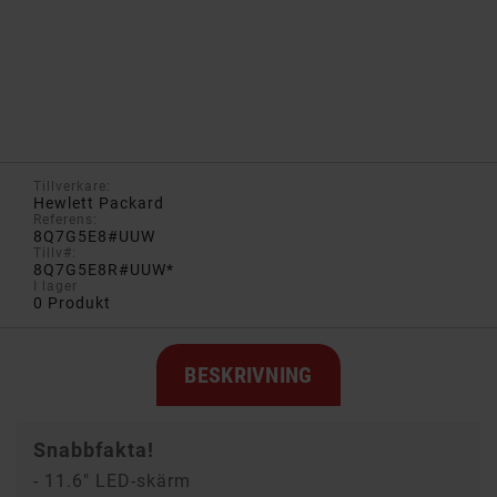
Tillverkare:
Hewlett Packard
Referens:
8Q7G5E8#UUW
Tillv#:
8Q7G5E8R#UUW*
I lager
0 Produkt
BESKRIVNING
Snabbfakta!
- 11.6" LED-skärm