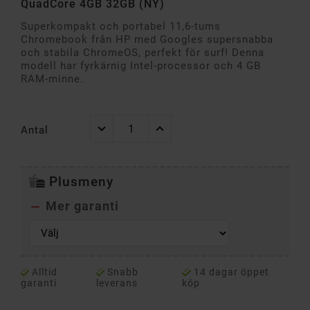
QuadCore 4GB 32GB (NY)
Superkompakt och portabel 11,6-tums
Chromebook från HP med Googles supersnabba
och stabila ChromeOS, perfekt för surf! Denna
modell har fyrkärnig Intel-processor och 4 GB
RAM-minne.
Antal
Plusmeny
Mer garanti

Alltid
Snabb
14 dagar öppet
garanti
leverans
köp