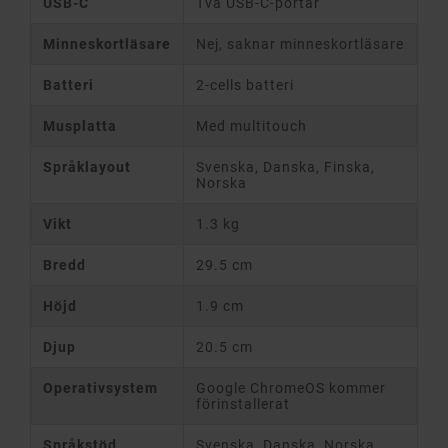
USB-C
Två USB-C-portar
Minneskortläsare
Nej, saknar minneskortläsare
Batteri
2-cells batteri
Musplatta
Med multitouch
Språklayout
Svenska, Danska, Finska,
Norska
Vikt
1.3 kg
Bredd
29.5 cm
Höjd
1.9 cm
Djup
20.5 cm
Operativsystem
Google ChromeOS kommer
förinstallerat
Språkstöd
Svenska, Danska, Norska,