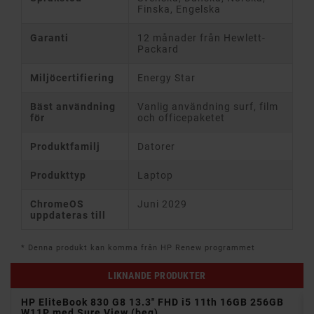
Finska, Engelska
Garanti
12 månader från Hewlett-
Packard
Miljöcertifiering
Energy Star
Bäst användning
Vanlig användning surf, film
för
och officepaketet
Produktfamilj
Datorer
Produkttyp
Laptop
ChromeOS
Juni 2029
uppdateras till
* Denna produkt kan komma från HP Renew programmet
LIKNANDE PRODUKTER
W11P
HP EliteBook 830 G8 13.3" FHD i5 11th 16GB 256GB
W11P med Sure View (beg)