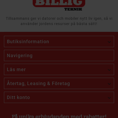
Tillsammans ger vi datorer och mobiler nytt liv igen, så vi
använder jordens resurser på bästa sätt!
Butiksinformation

Navigering
Läs mer

Återtag, Leasing & Företag

Ditt konto

Få unika erbjudanden med rabatter!