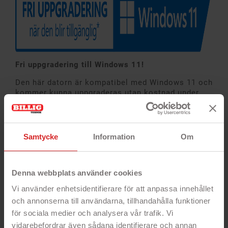
Fri uppgradering till Windows 11!
Den här datorn är kompatibel med Windows 11 och
kommer kunna uppgraderas utan kostnad under
den fria uppgraderingsperioden.
Mer information
om Windows 11 finns här.
Samtycke
Information
Om
PRODUKTSPECIFIKATION
Denna webbplats använder cookies
Funktion
Specifikation
Vi använder enhetsidentifierare för att anpassa innehållet
och annonserna till användarna, tillhandahålla funktioner
Skärmstorlek
13.3" Full HD LED IPS-skärm
för sociala medier och analysera vår trafik. Vi
Skärmupplösning
1920 x 1080 (Full HD)
vidarebefordrar även sådana identifierare och annan