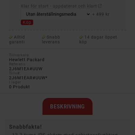
Klar för start - uppdaterat och klart
+
499 kr
Köp
Alltid
Snabb
14 dagar öppet
garanti
leverans
köp
Tillverkare:
Hewlett Packard
Referens:
2J6M1EA#UUW
Tillv#:
2J6M1EAR#UUW*
I lager
0 Produkt
BESKRIVNING
Snabbfakta!