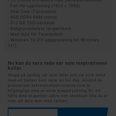
- 13.3-tums IPS-skärm med sekretessfunktion
- Full HD-upplösning (1920 x 1080)
- Intel Core i7-processor
- 8GB DDR4 RAM-minne
- 512 GB SSD-hårddisk
- Bakgrundsbelyst tangentbord
- Med stöd för Thunderbolt
- Windows 10 (Fri uppgradering till Windows
11*)
Nu kan du vara redo när som inspirationen
kallar.
Skapa på språng när som helst och var som helst
med ett batteri som varar en hel dag. Använd de
avancerade sekretessfunktionerna som är
tillgängliga med en enda knapptryckning för att
hålla dina skapelser säkra och skyddade tills du är
redo att dela dem med världen.