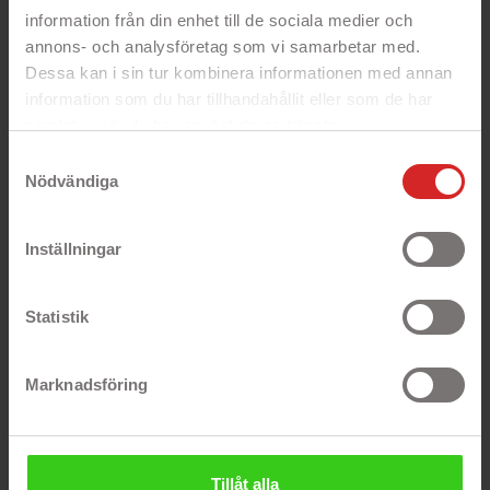
information från din enhet till de sociala medier och
Processor
Intel Core i7-1165G7 2.8 GHz
annons- och analysföretag som vi samarbetar med.
(4.7 GHz Turbo)
Dessa kan i sin tur kombinera informationen med annan
Processorkärnor
4 kärnor
information som du har tillhandahållit eller som de har
samlat in när du har använt deras tjänster.
Cacheminne
12 MB L3-cache
https://business.safety.google/privacy/
Samtyckesval
Nödvändiga
Flertrådsteknik
Processorn stödjer
hyperthreading för bättre
prestanda
Inställningar
Minne
8 GB DDR4 RAM-minne
Maximal
8 GB
Statistik
minneskapacitet
Lagringsutrymme
512 GB SSD-hårddisk
Marknadsföring
Grafikkort
Intel Iris Xe
Optisk enhet
Nej, saknar CD/DVD-läsare
Tillåt alla