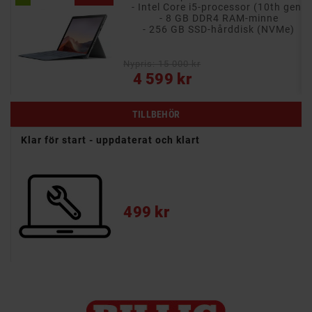
- 13.3" Full HD IPS-pekskärm med multi-touch
- Intel Core i5-processor (10th gen)
rnor
- 8 GB DDR4 RAM-minne
- 256 GB SSD-hårddisk (NVMe)
e
Nypris: 15 000 kr
Pris
4 599 kr
TILLBEHÖR
Klar för start - uppdaterat och klart
Pris
499 kr