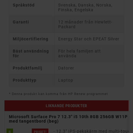
Språkstöd
Svenska, Danska, Norska,
Finska, Engelska
Garanti
12 månader från Hewlett-
Packard
Miljöcertifiering
Energy Star och EPEAT Silver
Bäst användning
För hela familjen att
för
använda
Produktfamilj
Datorer
Produkttyp
Laptop
* Denna produkt kan komma från HP Renew programmet
LIKNANDE PRODUKTER
W11P
Microsoft Surface Pro 7 12.3" i5 10th 8GB 256GB W11P
med tangentbord (beg)
- 12.3" IPS-pekskärm med multi-touc
B
PRISET!