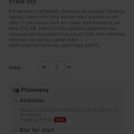
512GB SSD
Ett bärbart kraftpaket i form av en elegant 13-tums
laptop i tunn och lyxig design med mycket stark
Intel i7-processor och en snabb SSD-hårddisk på
hela 512 GB. Den Full HD-upplösta skärmen har
inbyggd sekretessfunktion så att folk runt omkring
inte kan se vad du jobbar med
(aktiveras/avaktiveras med tryck på F1).
Antal
Plusmeny
Antivirus

Norton 360 Deluxe 50GB allt-i-ett skydd för 5
enheter
+
199 kr
179 kr
Köp
Klar för start
