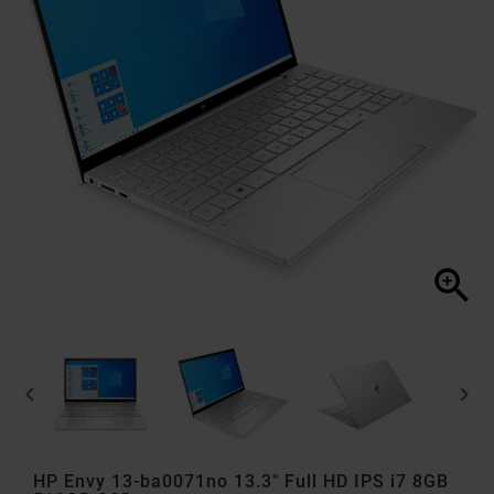



HP Envy 13-ba0071no 13.3" Full HD IPS i7 8GB