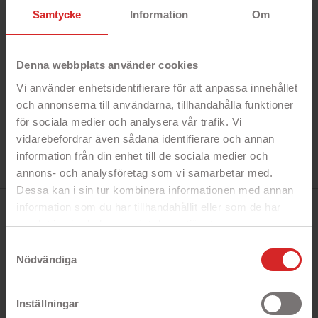
Samtycke
Information
Om
Denna webbplats använder cookies
Vi använder enhetsidentifierare för att anpassa innehållet
och annonserna till användarna, tillhandahålla funktioner
Tillverkare:
för sociala medier och analysera vår trafik. Vi
Gear
vidarebefordrar även sådana identifierare och annan
Referens:
599777
information från din enhet till de sociala medier och
I lager
annons- och analysföretag som vi samarbetar med.
0 Produkt
Dessa kan i sin tur kombinera informationen med annan
information som du har tillhandahållit eller som de har
BESKRIVNING
samlat in när du har använt deras tjänster.
https://business.safety.google/privacy/
Samtyckesval
Nödvändiga
Snabbfakta!
- Heltäckande skal
- Skyddar din telefon från repor och stötar
Inställningar
- Vacker design