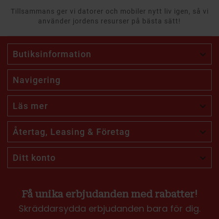
Tillsammans ger vi datorer och mobiler nytt liv igen, så vi
använder jordens resurser på bästa sätt!
Butiksinformation

Navigering
Läs mer

Återtag, Leasing & Företag

Ditt konto

Få unika erbjudanden med rabatter!
Skräddarsydda erbjudanden bara för dig.