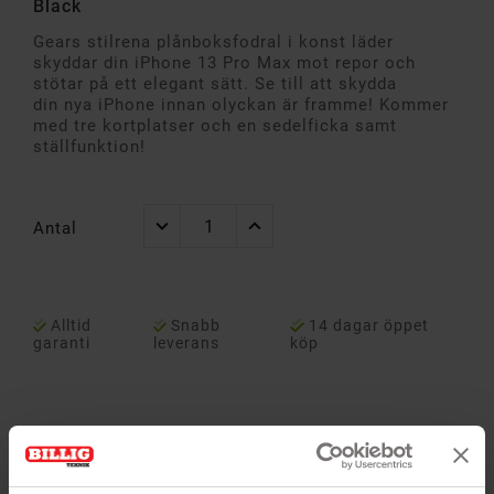
Black
Gears stilrena plånboksfodral i konst läder
skyddar din iPhone 13 Pro Max mot repor och
stötar på ett elegant sätt. Se till att skydda
din nya iPhone innan olyckan är framme! Kommer
med tre kortplatser och en sedelficka samt
ställfunktion!
Antal
Alltid
Snabb
14 dagar öppet
garanti
leverans
köp