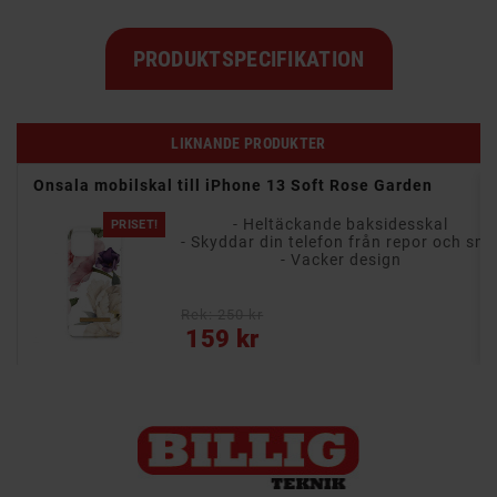
PRODUKTSPECIFIKATION
LIKNANDE PRODUKTER
Onsala mobilskal till iPhone 13 Soft Rose Garden
- Heltäckande baksidesskal
PRISET!
- Skyddar din telefon från repor och smuts
- Skyddar din telefon från repo
- Vacker design
Rek: 250 kr
Pris
159 kr