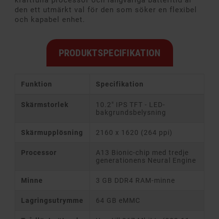
kraftfulla processor och långvariga batteritid är
den ett utmärkt val för den som söker en flexibel
och kapabel enhet.
PRODUKTSPECIFIKATION
Funktion
Specifikation
Skärmstorlek
10.2" IPS TFT - LED-
bakgrundsbelysning
Skärmupplösning
2160 x 1620 (264 ppi)
Processor
A13 Bionic-chip med tredje
generationens Neural Engine
Minne
3 GB DDR4 RAM-minne
Lagringsutrymme
64 GB eMMC