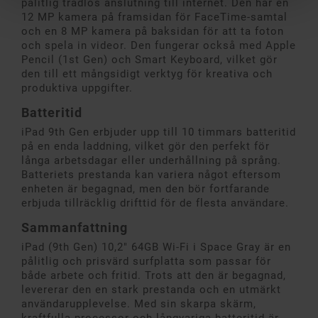
pålitlig trådlös anslutning till internet. Den har en
12 MP kamera på framsidan för FaceTime-samtal
och en 8 MP kamera på baksidan för att ta foton
och spela in videor. Den fungerar också med Apple
Pencil (1st Gen) och Smart Keyboard, vilket gör
den till ett mångsidigt verktyg för kreativa och
produktiva uppgifter.
Batteritid
iPad 9th Gen erbjuder upp till 10 timmars batteritid
på en enda laddning, vilket gör den perfekt för
långa arbetsdagar eller underhållning på språng.
Batteriets prestanda kan variera något eftersom
enheten är begagnad, men den bör fortfarande
erbjuda tillräcklig drifttid för de flesta användare.
Sammanfattning
iPad (9th Gen) 10,2" 64GB Wi-Fi i Space Gray är en
pålitlig och prisvärd surfplatta som passar för
både arbete och fritid. Trots att den är begagnad,
levererar den en stark prestanda och en utmärkt
användarupplevelse. Med sin skarpa skärm,