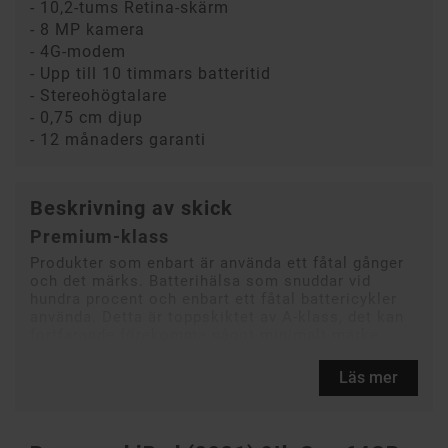
- 10,2-tums Retina-skärm
- 8 MP kamera
- 4G-modem
- Upp till 10 timmars batteritid
- Stereohögtalare
- 0,75 cm djup
- 12 månaders garanti
Beskrivning av skick
Premium-klass
Produkter som enbart är använda ett fåtal gånger
och det märks. Batterihälsa som snuddar vid
hundra procent och enbart ett fåtal battericykler
använda. Detta är toppskiktet av A-klass, det kan
fortfarande förekomma något minimalt märke.
Läs mer