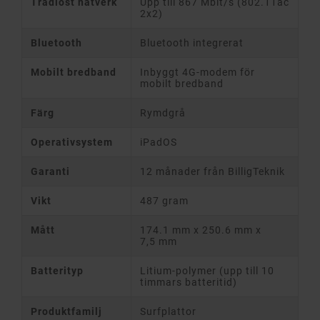
Trådlöst nätverk
Upp till 867 Mbit/s (802.11ac
2x2)
Bluetooth
Bluetooth integrerat
Mobilt bredband
Inbyggt 4G-modem för
mobilt bredband
Färg
Rymdgrå
Operativsystem
iPadOS
Garanti
12 månader från BilligTeknik
Vikt
487 gram
Mått
174.1 mm x 250.6 mm x
7,5 mm
Batterityp
Litium-polymer (upp till 10
timmars batteritid)
Produktfamilj
Surfplattor