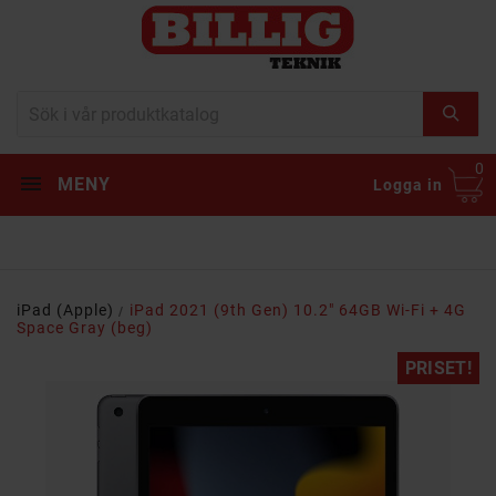
0
MENY
Logga in
iPad (Apple)
iPad 2021 (9th Gen) 10.2" 64GB Wi-Fi + 4G
Space Gray (beg)
PRISET!