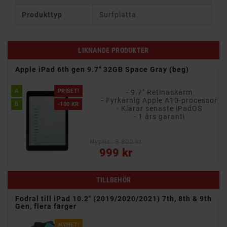
Produkttyp
Surfplatta
LIKNANDE PRODUKTER
Apple iPad 6th gen 128GB Space Gray med 1 års gara
(beg)
- 128 GB lagring
B
PRISET!
cessor
- 9,7-tums Retina-skärm
OS
-100 KR
- Inbyggd HD-kamera
- Rymdgrå
Nypris: 4 700 kr
Vanligt pris
Pris
1 099 kr
TILLBEHÖR
Fodral till iPad 10.2" (2019/2020/2021) 7th, 8th & 9th
Gen, flera färger
NYHET!