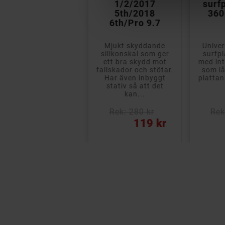
1/2/2017
1/2/2017
surf
5th/2018
5th/2018
360
6th/Pro 9.7
6th/Pro 9.7
Mjukt skyddande
Mjukt skyddande
Univer
silikonskal som ger
silikonskal som ger
surfpl
ett bra skydd mot
ett bra skydd mot
med int
allskador och stötar.
fallskador och stötar.
som lå
Har även inbyggt
Har även inbyggt
plattan 
stativ så att det
stativ så att det
kan...
kan...
Rek: 250 kr
Rek: 280 kr
Rek
ris
Pris
Pris
119 kr
119 kr