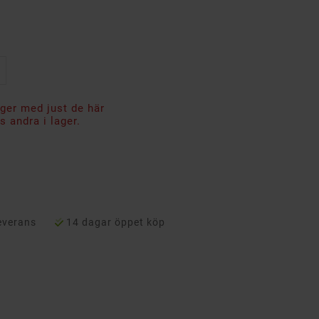
ager med just de här
 andra i lager.
everans
14 dagar öppet köp