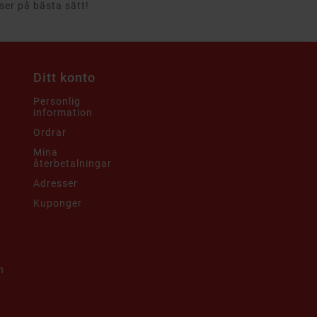
rser på bästa sätt!
Ditt konto
Personlig
information
Ordrar
Mina
återbetalningar
Adresser
Kuponger
h