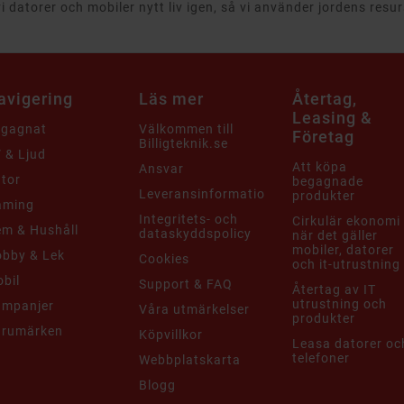
 datorer och mobiler nytt liv igen, så vi använder jordens resu
avigering
Läs mer
Återtag,
Leasing &
egagnat
Välkommen till
Företag
Billigteknik.se
 & Ljud
Att köpa
Ansvar
tor
begagnade
Leveransinformation
produkter
aming
Integritets- och
Cirkulär ekonomi
m & Hushåll
dataskyddspolicy
när det gäller
mobiler, datorer
bby & Lek
Cookies
och it-utrustning
bil
Support & FAQ
Återtag av IT
utrustning och
ampanjer
Våra utmärkelser
produkter
arumärken
Köpvillkor
Leasa datorer oc
telefoner
Webbplatskarta
Blogg