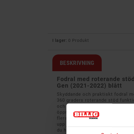
I lager:
0 Produkt
BESKRIVNING
Fodral med roterande stöd 
Gen (2021-2022) blått
Skyddande och praktiskt fodral me
360 graders roterande stöd funkt
och framsidasida. Din iPad starta
öppnad alternativt stänger locket.
flera olika betraktningsvinklar vi
upp din ipad. Portfolion skyddar
du har full åtkomst av alla bryta