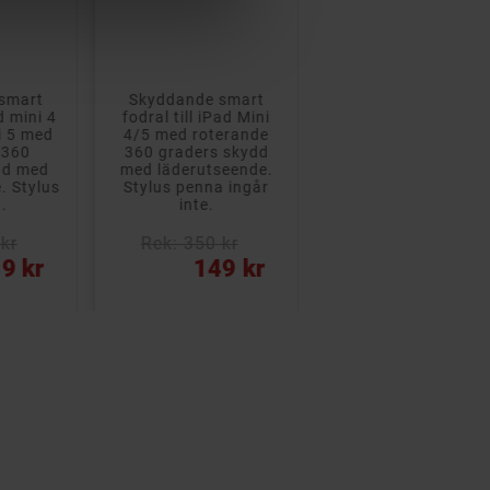
10,2"-10,5" (iPa
9th/8th/7th)
smart
Skyddande smart
Mjukt skyddande
ad mini 4
fodral till iPad Mini
silikonskal som ge
i 5 med
4/5 med roterande
ett bra skydd mot
 360
360 graders skydd
fallskador och stöta
dd med
med läderutseende.
Har även inbyggt
. Stylus
Stylus penna ingår
stativ så att det
.
inte.
kan...
kr
Rek: 350 kr
Pris
Pris
9 kr
149 kr
159 kr