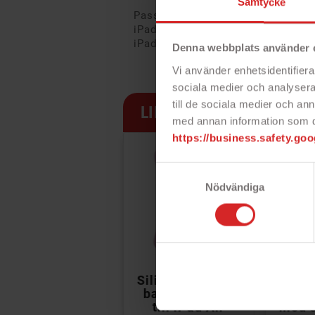
Samtycke
Passar
iPad Pro 12.9 5th Gen (2021) M1
iPad Pro 12.9 6th Gen (2022) M2
Denna webbplats använder 
Vi använder enhetsidentifierar
sociala medier och analysera 
till de sociala medier och a
LIKNANDE PRODUKTER
med annan information som du 
https://business.safety.goo
Samtyckesval
Nödvändiga


Siliconfodral för
Siliconfodral för
D
barn med stöd
barn med stöd
Unive
till iPad Air
till iPad Air
med s