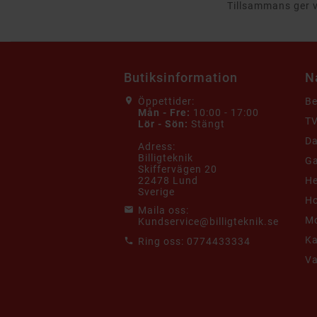
Tillsammans ger vi
Butiksinformation
N
Öppettider:
B
Mån - Fre:
10:00 - 17:00
TV
Lör - Sön:
Stängt
Da
Adress:
Billigteknik
G
Skiffervägen 20
22478 Lund
He
Sverige
Ho
Maila oss:
Mo
Kundservice@billigteknik.se
K
Ring oss:
0774433334
V