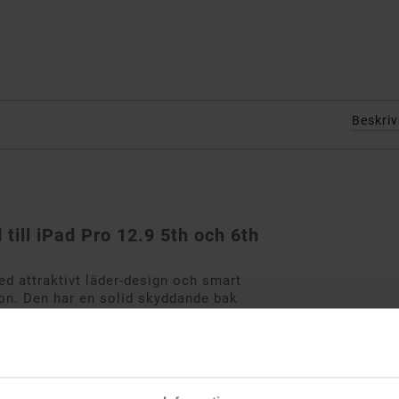
Beskri
till iPad Pro 12.9 5th och 6th
d attraktivt läder-design och smart
ion. Den har en solid skyddande bak
r och stänger automatiskt av när du
 Tittar du på film kan du välja mellan
a de inbyggda möjligheterna att stödja
 din iPad mot smuts, dam och repor och
re, uttag samt kameran på baksidan.