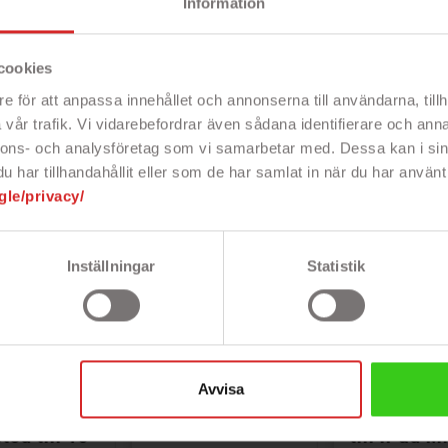
Information
cookies
e för att anpassa innehållet och annonserna till användarna, tillh
vår trafik. Vi vidarebefordrar även sådana identifierare och anna
nnons- och analysföretag som vi samarbetar med. Dessa kan i sin
har tillhandahållit eller som de har samlat in när du har använt 
gle/privacy/
PRISET!
Inställningar
Statistik



Avvisa
eltaco
iPad Air 2 fodral
Fodral 
rsalfodral
från Streetz
roterande
töd till 10"
till iPad M