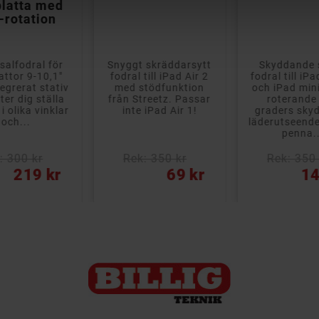
platta med
-rotation
salfodral för
Snyggt skräddarsytt
Skyddande 
attor 9-10,1"
fodral till iPad Air 2
fodral till iP
egrerat stativ
med stödfunktion
och iPad min
ter dig ställa
från Streetz. Passar
roterande
i olika vinklar
inte iPad Air 1!
graders sky
och...
läderutseende
penna..
: 300 kr
Rek: 350 kr
Rek: 350 
Pris
Pris
219 kr
69 kr
14