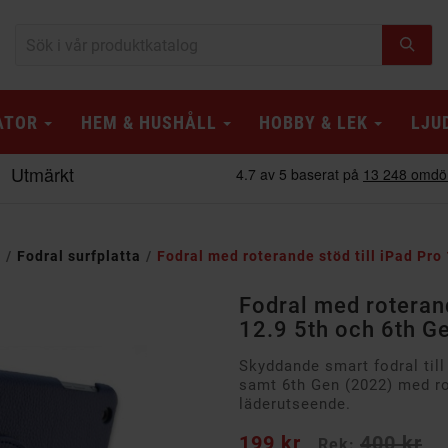
ATOR
HEM & HUSHÅLL
HOBBY & LEK
LJU
r
Fodral surfplatta
Fodral med roterande stöd till iPad Pro
Fodral med roterand
12.9 5th och 6th G
Skyddande smart fodral till
samt 6th Gen (2022) med r
läderutseende.
199 kr
400 kr
Rek: