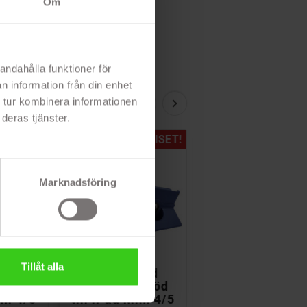
Om
andahålla funktioner för
n information från din enhet
 tur kombinera informationen
deras tjänster.
PRISET!
PRISET!
Marknadsföring


Tillåt alla
med
Fodral med
Siliconfodral fö
 stöd
roterande stöd
barn med stöd
ini 4/5
till iPad Mini 4/5
till iPad