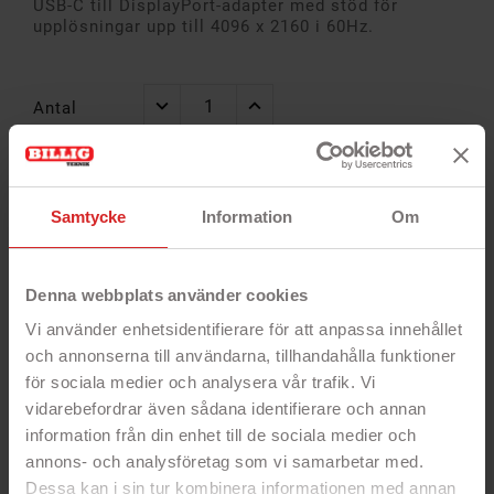
USB-C till DisplayPort-adapter med stöd för
upplösningar upp till 4096 x 2160 i 60Hz.
Antal
Alltid
Snabb
14 dagar öppet
Samtycke
Information
Om
garanti
leverans
köp
Denna webbplats använder cookies
Vi använder enhetsidentifierare för att anpassa innehållet
och annonserna till användarna, tillhandahålla funktioner
för sociala medier och analysera vår trafik. Vi
vidarebefordrar även sådana identifierare och annan
information från din enhet till de sociala medier och
annons- och analysföretag som vi samarbetar med.
Dessa kan i sin tur kombinera informationen med annan