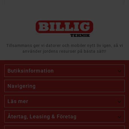
Tillsammans ger vi datorer och mobiler nytt liv igen, så vi
använder jordens resurser på bästa sätt!
Butiksinformation

Navigering
Läs mer

Återtag, Leasing & Företag
