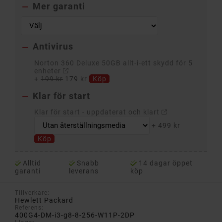
Mer garanti

Antivirus

Norton 360 Deluxe 50GB allt-i-ett skydd för 5
enheter
+
199 kr
179 kr
Köp
Klar för start

Klar för start - uppdaterat och klart
+
499 kr
Köp
Alltid
Snabb
14 dagar öppet
garanti
leverans
köp
Tillverkare:
Hewlett Packard
Referens:
400G4-DM-i3-g8-8-256-W11P-2DP