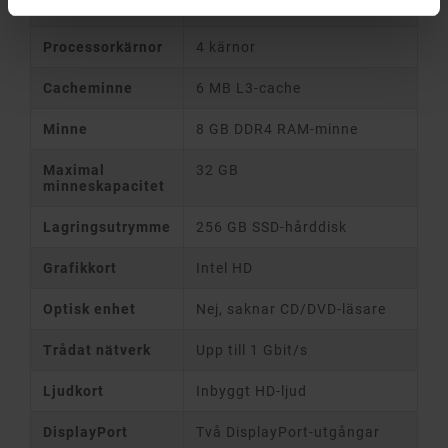
Processor
Intel Core i3-8100T 3.1 GHz
Processorkärnor
4 kärnor
Cacheminne
6 MB L3-cache
Minne
8 GB DDR4 RAM-minne
Maximal
32 GB
minneskapacitet
Lagringsutrymme
256 GB SSD-hårddisk
Grafikkort
Intel HD
Optisk enhet
Nej, saknar CD/DVD-läsare
Trådat nätverk
Upp till 1 Gbit/s
Ljudkort
Inbyggt HD-ljud
DisplayPort
Två DisplayPort-utgångar