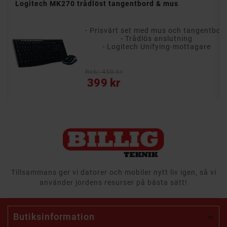
der
Logitech MK270 trådlöst tangentbord & mus
- Prisvärt set med mus och tangentbor
- Trådlös anslutning
- Logitech Unifying-mottagare
Rek: 450 kr
Pris
399 kr
Tillsammans ger vi datorer och mobiler nytt liv igen, så vi
använder jordens resurser på bästa sätt!
Butiksinformation
