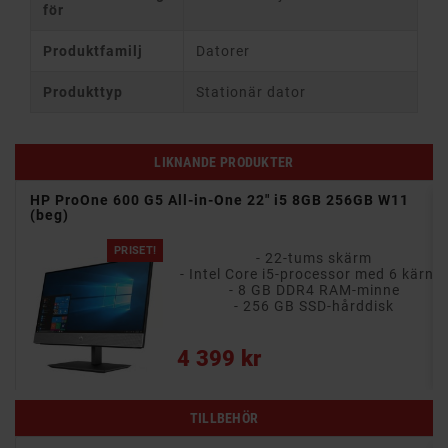
för
Produktfamilj
Datorer
Produkttyp
Stationär dator
LIKNANDE PRODUKTER
HP ProOne 600 G5 All-in-One 22" i5 8GB 256GB W11
(beg)
PRISET!
- 22-tums skärm
ärnor
- Intel Core i5-processor med 6 kärno
- 8 GB DDR4 RAM-minne
- 256 GB SSD-hårddisk
Pris
4 399 kr
TILLBEHÖR