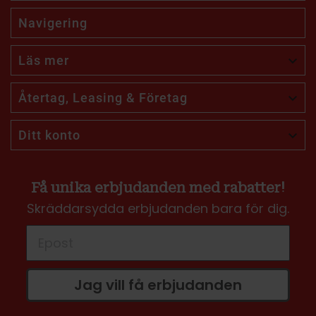
Navigering
Läs mer

Återtag, Leasing & Företag

Ditt konto

Få unika erbjudanden med rabatter!
Skräddarsydda erbjudanden bara för dig.
Jag vill få erbjudanden