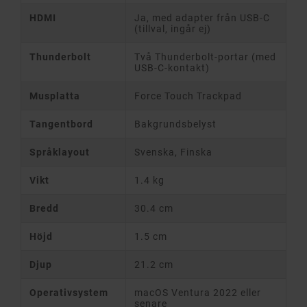
HDMI
Ja, med adapter från USB-C
(tillval, ingår ej)
Thunderbolt
Två Thunderbolt-portar (med
USB-C-kontakt)
Musplatta
Force Touch Trackpad
Tangentbord
Bakgrundsbelyst
Språklayout
Svenska, Finska
Vikt
1.4 kg
Bredd
30.4 cm
Höjd
1.5 cm
Djup
21.2 cm
Operativsystem
macOS Ventura 2022 eller
senare