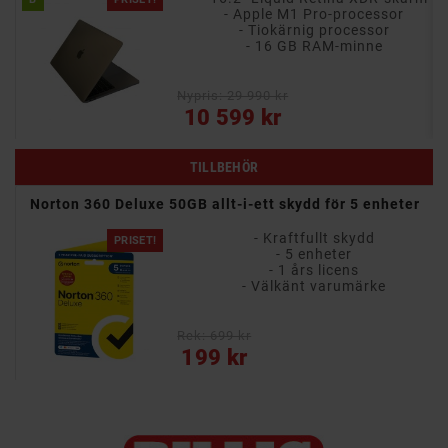
- Apple M1 Pro-processor
- Intel Core i9-processor med åtta kärnor
- Tiokärnig processor
- 16 GB RAM-minne
e
Nypris: 29 990 kr
Pris
10 599 kr
TILLBEHÖR
Norton 360 Deluxe 50GB allt-i-ett skydd för 5 enheter
- Kraftfullt skydd
PRISET!
- 5 enheter
- 1 års licens
- Välkänt varumärke
Rek: 699 kr
Pris
199 kr