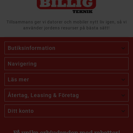
Tillsammans ger vi datorer och mobiler nytt liv igen, så vi
använder jordens resurser på bästa sätt!
Butiksinformation

Navigering
Läs mer

Återtag, Leasing & Företag

Ditt konto

Få unika erbjudanden med rabatter!