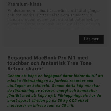
Premium-klass
Produkter som enbart är använda ett fåtal gånger
och det märks. Batterihälsa som snuddar vid
hundra procent och enbart ett fåtal battericykler
använda. Detta är toppskiktet av A-klass, det kan
fortfarande förekomma något minimalt märke.
Läs mer
Begagnad MacBook Pro M1 med
touchbar och fantastisk True Tone
Retina-skärm!
Genom att köpa en begagnad dator bidrar du till att
minska förbrukningen av jordens resurser och
utsläppen av koldioxid. Genom detta köp minskar
du förbrukning av råvaror, energi och kemikalier
jämfört med att köpa nytt. Förhoppningsvis har du
snart sparat världen på ca 30 kg CO2 vilket
motsvarar en bilresa runt ca 20 mil.