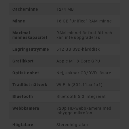
Cacheminne
12/4 MB
Minne
16 GB "Unified" RAM-minne
Maximal
RAM-minnet är fastlött och
minneskapacitet
kan inte uppgraderas
Lagringsutrymme
512 GB SSD-hårddisk
Grafikkort
Apple M1 8-Core GPU
Optisk enhet
Nej, saknar CD/DVD-läsare
Trådlöst nätverk
Wi-Fi 6 (802.11ax 1x1)
Bluetooth
Bluetooth 5.0 integrerat
Webbkamera
720p HD-webbkamera med
inbyggd mikrofon
Högtalare
Stereohögtalare