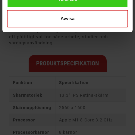
Batteriet är optimerat för att räcka länge, vilket
gör att datorn fungerar bra för arbete på språng.
Avvisa
Den kör macOS, som ger en stabil plattform med
tillgång till Apples ekosystem och regelbundna
säkerhetsuppdateringar. Det gör MacBook Pro till
ett pålitligt val för både arbete, studier och
vardagsanvändning.
PRODUKTSPECIFIKATION
Funktion
Specifikation
Skärmstorlek
13.3" IPS Retina-skärm
Skärmupplösning
2560 x 1600
Processor
Apple M1 8-Core 3.2 GHz
Processorkärnor
8 kärnor