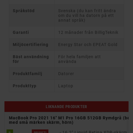
Språkstöd
Svenska (du kan fritt ändra
om du vill ha datorn på ett
annat språk)
Garanti
12 månader från BilligTeknik
Miljöcertifiering
Energy Star och EPEAT Gold
Bäst användning
För hela familjen att
för
använda
Produktfamilj
Datorer
Produkttyp
Laptop
LIKNANDE PRODUKTER
Gray
MacBook Pro 2021 16" M1 Pro 16GB 512GB Rymdgrå (beg
med små märken skärm, hörn)
- 16.2" Liquid Retina XDR-skärm
B
PRISET!