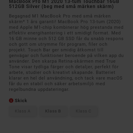
MacBook Pro M1 2020 13-tum Touchbar 16GB
512GB Silver (beg med små märken skärm)
Begagnad M1 MacBook Pro med små märken
skärm* 1 års garanti!
MacBook Pro 13-tum (2020)
med Apple M1-chip kombinerar hög prestanda med
effektiv energihantering i ett smidigt format. Med
16 GB minne och 512 GB SSD får du snabb respons
och gott om utrymme för program, filer och
projekt. Touch Bar ger smidig åtkomst till
genvägar och funktioner beroende på vilken app du
använder. Den skarpa Retina-skärmen med True
Tone visar tydliga färger och detaljer, perfekt för
arbete, studier och kreativt skapande. Batteriet
klarar en hel del användning, och tack vare macOS
får du en stabil och säker arbetsmiljö med
regelbundna uppdateringar.
Skick
Klass A
Klass B
Klass C