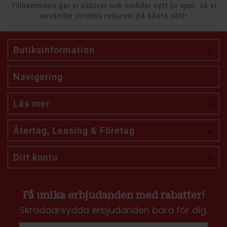
Tillsammans ger vi datorer och mobiler nytt liv igen, så vi
använder jordens resurser på bästa sätt!
Butiksinformation

Navigering
Läs mer

Återtag, Leasing & Företag

Ditt konto

Få unika erbjudanden med rabatter!
Skräddarsydda erbjudanden bara för dig.