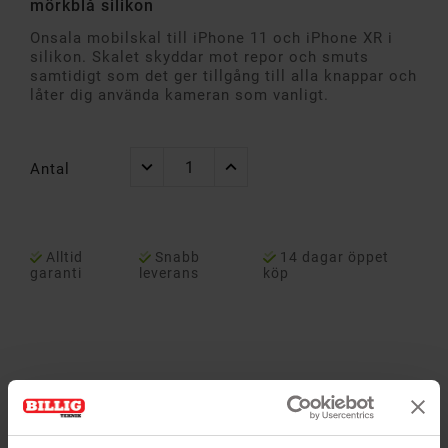
mörkblå silikon
Onsala mobilskal till iPhone 11 och iPhone XR i
silikon. Skalet skyddar mot repor och smuts
samtidigt som det ger tillgång till alla knappar och
låter dig använda kameran som vanligt.
Antal
Alltid
Snabb
14 dagar öppet
garanti
leverans
köp