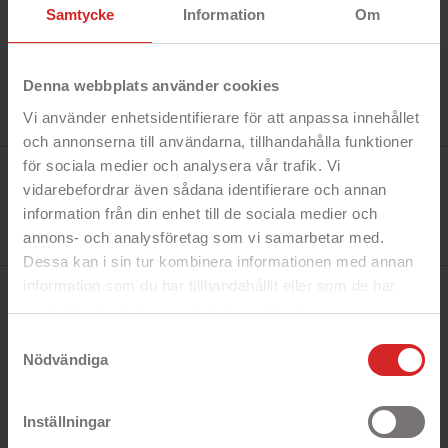
Samtycke
Information
Om
Denna webbplats använder cookies
Vi använder enhetsidentifierare för att anpassa innehållet
och annonserna till användarna, tillhandahålla funktioner
för sociala medier och analysera vår trafik. Vi
Tillverkare:
Onsala
vidarebefordrar även sådana identifierare och annan
Referens:
information från din enhet till de sociala medier och
664013
I lager
annons- och analysföretag som vi samarbetar med.
0 Produkt
Dessa kan i sin tur kombinera informationen med annan
information som du har tillhandahållit eller som de har
BESKRIVNING
samlat in när du har använt deras tjänster.
https://business.safety.google/privacy/
Samtyckesval
Nödvändiga
Snabbfakta!
- Skalet skyddar mot repor och smuts
Inställningar
- Alla portar och funktioner är åtkomliga
- Passar till iPhone 11/XR