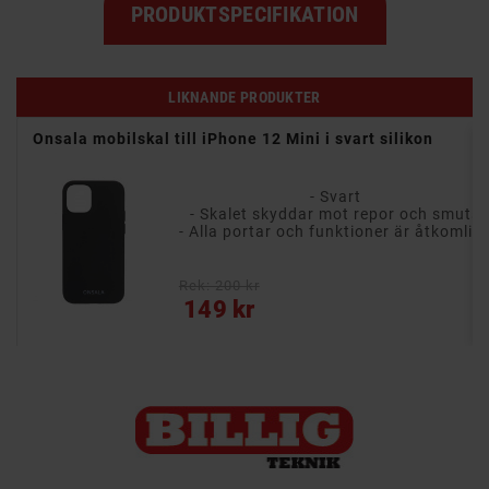
PRODUKTSPECIFIKATION
LIKNANDE PRODUKTER
jön!
Onsala mobilskal till iPhone 12 Mini i svart silikon
muts
- Svart
al
- Skalet skyddar mot repor och smuts
n
- Alla portar och funktioner är åtkomlig
Rek: 200 kr
Pris
149 kr