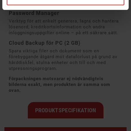
trafik.
Password Manager
Verktyg för att enkelt generera, lagra och hantera
lösenord, kreditkortsinformation och andra
inloggningsuppgifter online – på ett säkrare sätt.
Cloud Backup för PC (2 GB)
Spara viktiga filer och dokument som en
förebyggande åtgärd mot dataförlust på grund av
hårddiskfel, stulna enheter och till och med
utpressningsprogram.
Förpackningen motsvarar ej nödvändigtvis
bilderna exakt, men produkten är samma som
ovan.
PRODUKTSPECIFIKATION