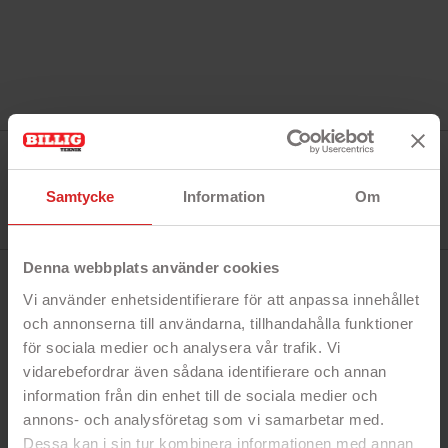
Tillverkare:
Norton
Referens:
Samtycke
Information
Om
21426567
I lager
0 Produkt
Denna webbplats använder cookies
BESKRIVNING
Vi använder enhetsidentifierare för att anpassa innehållet
och annonserna till användarna, tillhandahålla funktioner
för sociala medier och analysera vår trafik. Vi
Snabbfakta!
vidarebefordrar även sådana identifierare och annan
- Kraftfullt skydd
information från din enhet till de sociala medier och
- 1 enhet
annons- och analysföretag som vi samarbetar med.
- 1 års licens
Dessa kan i sin tur kombinera informationen med annan