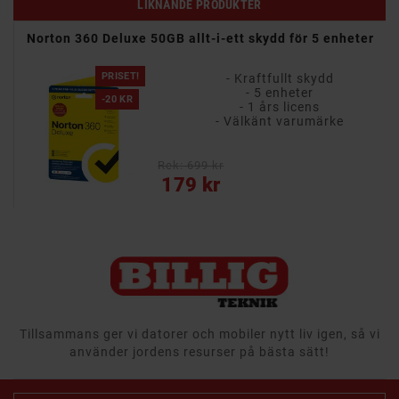
LIKNANDE PRODUKTER
r 3
Norton 360 Deluxe 50GB allt-i-ett skydd för 5 enheter
PRISET!
- Kraftfullt skydd
- 5 enheter
-20 KR
- 1 års licens
- Välkänt varumärke
Rek: 699 kr
Vanligt pris
Pris
179 kr
Tillsammans ger vi datorer och mobiler nytt liv igen, så vi
använder jordens resurser på bästa sätt!