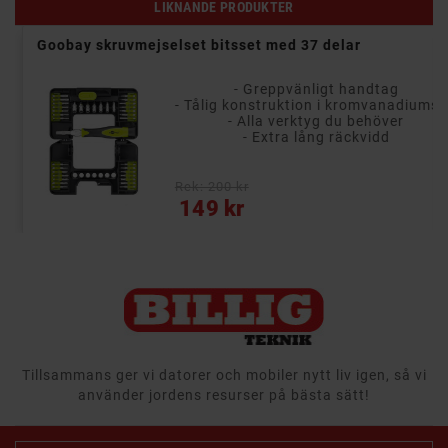
LIKNANDE PRODUKTER
Goobay skruvmejselset bitsset med 37 delar
- Greppvänligt handtag
- Tålig konstruktion i kromvanadiumstå
- Alla verktyg du behöver
- Extra lång räckvidd
Rek: 200 kr
Pris
149 kr
Tillsammans ger vi datorer och mobiler nytt liv igen, så vi
använder jordens resurser på bästa sätt!