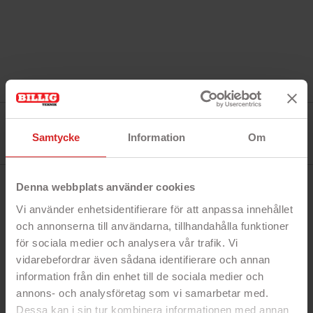
Referens:
MeecTools-008963
Samtycke
Information
Om
I lager
0 Produkt
Denna webbplats använder cookies
BESKRIVNING
Vi använder enhetsidentifierare för att anpassa innehållet
och annonserna till användarna, tillhandahålla funktioner
Meec Tools verktygsväska med 32 fack
för sociala medier och analysera vår trafik. Vi
och hängare
vidarebefordrar även sådana identifierare och annan
Organisera smart och få koll på dina
information från din enhet till de sociala medier och
verktyg
annons- och analysföretag som vi samarbetar med.
Med Meec Tools verktygsväska håller du ordning
Dessa kan i sin tur kombinera informationen med annan