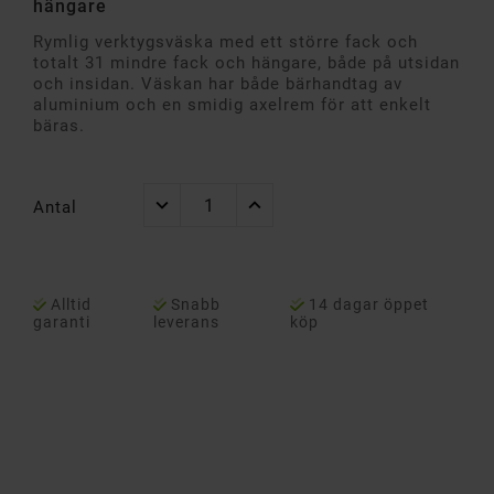
hängare
Rymlig verktygsväska med ett större fack och
totalt 31 mindre fack och hängare, både på utsidan
och insidan. Väskan har både bärhandtag av
aluminium och en smidig axelrem för att enkelt
bäras.
Antal
Alltid
Snabb
14 dagar öppet
garanti
leverans
köp