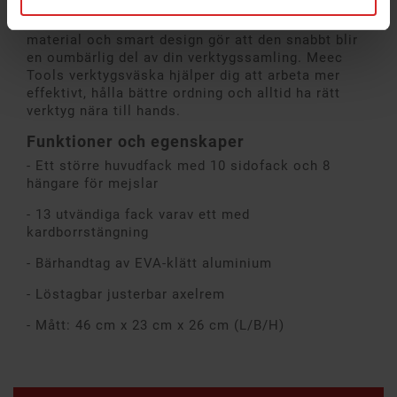
Den här verktygsväskan är gjord för att användas
– dag efter dag. Genomtänkta detaljer, slitstarka
material och smart design gör att den snabbt blir
en oumbärlig del av din verktygssamling. Meec
Tools verktygsväska hjälper dig att arbeta mer
effektivt, hålla bättre ordning och alltid ha rätt
verktyg nära till hands.
Funktioner och egenskaper
- Ett större huvudfack med 10 sidofack och 8
hängare för mejslar
- 13 utvändiga fack varav ett med
kardborrstängning
- Bärhandtag av EVA-klätt aluminium
- Löstagbar justerbar axelrem
- Mått: 46 cm x 23 cm x 26 cm (L/B/H)