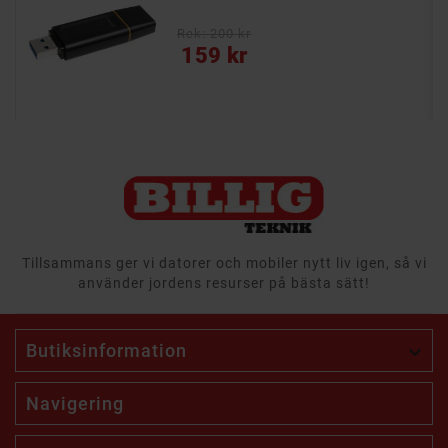
- Snabba överföringar med USB 3.2 Gen 1
Rek: 200 kr
Pris
159 kr
Tillsammans ger vi datorer och mobiler nytt liv igen, så vi
använder jordens resurser på bästa sätt!
Butiksinformation

Navigering