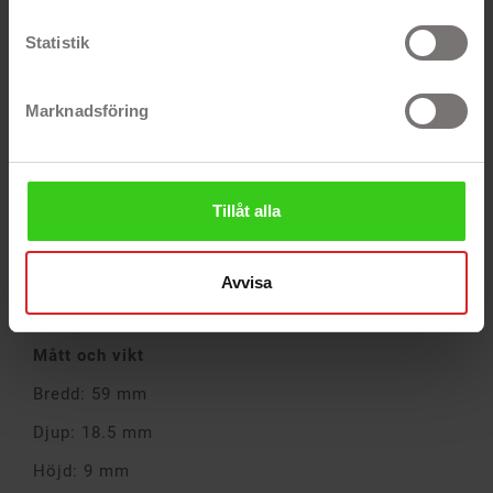
Kingstons DataTraveler 70 är ett lättviktigt USB-C-
Statistik
minne med USB 3.2 Gen 1-hastigheter som enkelt
följer med överallt. Det är avsett för kompatibla
USB-C-enheter som bärbara datorer, surfplattor
Marknadsföring
och smarta mobiler. Med en kapacitet på upp till
128 GB hjälper DataTraveler70 dig att utöka din
lagringskapacitet för dagligt bruk.
Egenskaper
Tillåt alla
• Kapacitet: 64 GB
• Snygg design
Avvisa
• 5-års garanti med kostnadsfri teknisk support
Mått och vikt
Bredd: 59 mm
Djup: 18.5 mm
Höjd: 9 mm