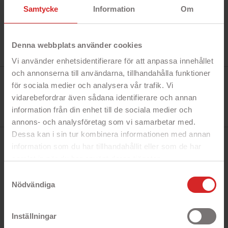
Samtycke
Information
Om
Denna webbplats använder cookies
Vi använder enhetsidentifierare för att anpassa innehållet
och annonserna till användarna, tillhandahålla funktioner
Tillverkare:
för sociala medier och analysera vår trafik. Vi
Kingston
Referens:
vidarebefordrar även sådana identifierare och annan
DT70/64GB
I lager
information från din enhet till de sociala medier och
4 objekt
annons- och analysföretag som vi samarbetar med.
Dessa kan i sin tur kombinera informationen med annan
information som du har tillhandahållit eller som de har
BESKRIVNING
samlat in när du har använt deras tjänster.
https://business.safety.google/privacy/
Samtyckesval
Kingston USB-C-minne 64GB USB 3.2 Gen 1 DT70
Nödvändiga
med mycket snabba filöverföringar när den ansluts
till en dator med USB-C 3.2.
Sedvanlig Kingston-kvalitet med hela fem års
Inställningar
garanti.