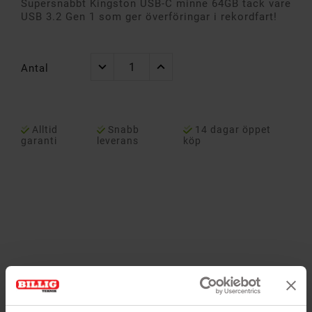
Supersnabbt Kingston USB-C minne 64GB tack vare
USB 3.2 Gen 1 som ger överföringar i rekordfart!
Antal
Alltid
Snabb
14 dagar öppet
garanti
leverans
köp