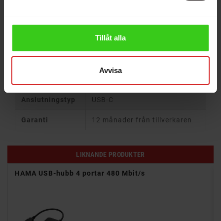
har tre USB 2.0-portar och en snabb USB 3.0-port.
Gedigen design i metall.
Tillåt alla
PRODUKTSPECIFIKATION
Avvisa
Funktion
Specifikation
Anslutningstyp
USB-C
Garanti
12 månader från tillverkaren
LIKNANDE PRODUKTER
4K),
HAMA USB-hubb 4 portar 480 Mbit/s
ning
rnet