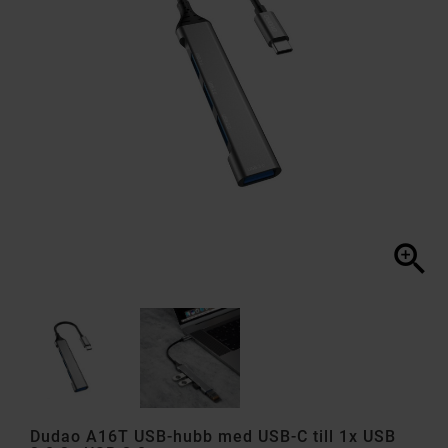

Dudao A16T USB-hubb med USB-C till 1x USB