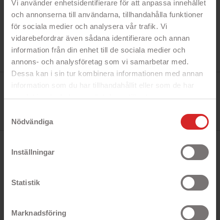
Vi använder enhetsidentifierare för att anpassa innehållet
och annonserna till användarna, tillhandahålla funktioner
för sociala medier och analysera vår trafik. Vi
vidarebefordrar även sådana identifierare och annan
information från din enhet till de sociala medier och
annons- och analysföretag som vi samarbetar med.
Dessa kan i sin tur kombinera informationen med annan
Tillverkare:
information som du har tillhandahållit eller som de har
Dudao
samlat in när du har använt deras tjänster.
Referens:
A16T
https://business.safety.google/privacy/
Samtyckesval
I lager
8 objekt
Nödvändiga
BESKRIVNING
Inställningar
Dudao A16T USB-hubb med USB-C till
Statistik
1x USB 3.0 3x USB 2.0
Marknadsföring
USB-hubb som ansluts med USB-C till datorn och