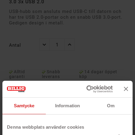
3.0 3x USB 2.0
USB-hubb som ansluts med USB-C till datorn och
har tre USB 2.0-portar och en snabb USB 3.0-port.
Gedigen design i metall.
Antal
Alltid
Snabb
14 dagar öppet
garanti
leverans
köp
Samtycke
Information
Om
Denna webbplats använder cookies