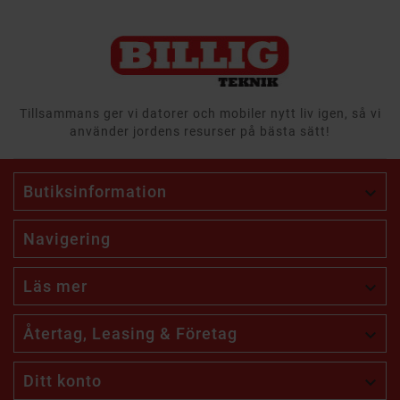
Tillsammans ger vi datorer och mobiler nytt liv igen, så vi
använder jordens resurser på bästa sätt!
Butiksinformation

Navigering
Läs mer

Återtag, Leasing & Företag

Ditt konto
