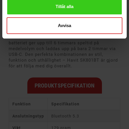
levererar Havit SK801BT en smidig upplevelse utan
Tillåt alla
störningar.
Designad för ett liv i rörelse
Avvisa
Med sin kompakta och slitstarka design i ABS och
tyg väger högtalaren endast 179 gram, vilket gör
den enkel att ta med överallt. Det kraftfulla
batteriet ger upp till 6 timmars speltid på
medelvolym och laddas upp på bara 2 timmar via
USB-C. Den perfekta kombinationen av stil,
funktion och uthållighet – Havit SK801BT är gjord
för att följa med dig överallt.
PRODUKTSPECIFIKATION
Funktion
Specifikation
Anslutningstyp
Bluetooth 5.3
Vikt
179 gram