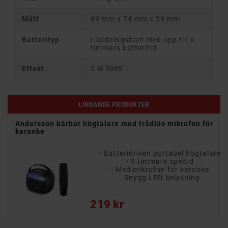
Mått
89 mm x 74 mm x 39 mm
Batterityp
Laddningsbart med upp till 6
timmars batteritid
Effekt
5 W RMS
LIKNANDE PRODUKTER
dio
Andersson bärbar högtalare med trådlös mikrofon för
karaoke
are
- Batteridriven portabel högtalare
- 9 timmars speltid
- Med mikrofon för karaoke
- Snygg LED-belysning
Pris
219 kr